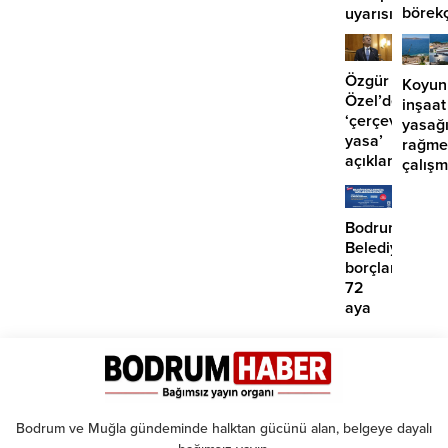
börek
uyarısı
girdi:
2
yaralı
Özgür
Koyun
Özel’den
inşaat
‘çerçeve
yasağ
yasa’
rağme
açıklaması:
çalış
‘İmza
iddias
atma
çabamız
Bodrum
yok’
Belediyesinde
borçlara
72
aya
kadar
taksit
Bodrum ve Muğla gündeminde halktan gücünü alan, belgeye dayalı