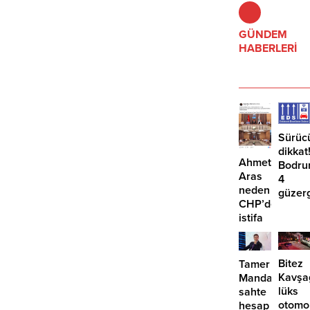
GÜNDEM
HABERLERİ
Sürüc
dikkat
Ahmet
Bodru
Aras
4
neden
güzer
CHP’den
EDS
istifa
başlıy
etmiyor?
Bitez
Tamer
Kavşa
Mandalinci’de
lüks
sahte
otomo
hesap