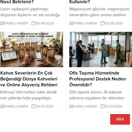
Nasıl Belirlenir?
Kullanılır?
Lazer epilasyon yaptırmayı
Magnezyum glisinat, magnezyum
düşünen kişilerin en sık sorduğu
mineralinin glisin amino asidine
konuların başında kaç seans
bağlandığı bir takviye formudur.
FARKLI HABER
03.08.2026
FARKLI HABER
03.08.2026
gerektiği gelir. Ancak bu soruya
Glisin, vücudun protein yapımında
herkes için geçerli tek bir sayı
kullandığı en küçük amino asittir
vermek mümkün değildir. Cilt
ve burada minerali taşıyan bileşen
rengi, kılın kalınlığı, uygulama
olarak görev yapar.
bölgesi ve hormonal özellikler
seans planını etkileyebilir. İzmir
lazer epilasyon seçenekleri
araştırılırken kısa sürede kesin
Kahve Severlerin En Çok
Ofis Taşıma Hizmetinde
sonuç vadeden açıklamalarla
Beğendiği Dünya Kahveleri
Profesyonel Destek Neden
karşılaşılabilir....
ve Online Alışveriş Rehberi
Önemlidir?
Kahveyi internetten satın almak
Ofis taşıma süreci, ilk bakışta
son yıllarda hızla yaygınlaştı,
yalnızca eşyaların bir adresten
çünkü artık dünyanın en özel
başka bir adrese götürülmesi gibi
FARKLI HABER
29.07.2026
FARKLI HABER
23.07.2026
yörelerinden gelen çekirdekler
görünse de kurumsal işletmeler
birkaç tıkla kapınıza kadar
için bundan çok daha geniş bir
ulaşabiliyor.
anlam taşır.