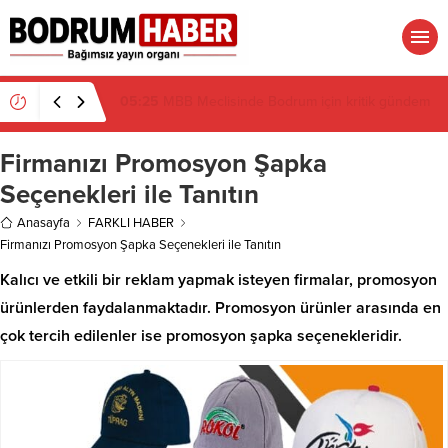
19:16
Atatürk’ün İsmi Var, Cismi Yok: Atatürkçü
Düşünce Derneği Pusulayı mı Şaşırdı Yoksa
Navigasyon mu Bozuldu?
Firmanızı Promosyon Şapka
Seçenekleri ile Tanıtın
Anasayfa
FARKLI HABER
Firmanızı Promosyon Şapka Seçenekleri ile Tanıtın
Kalıcı ve etkili bir reklam yapmak isteyen firmalar, promosyon
ürünlerden faydalanmaktadır. Promosyon ürünler arasında en
çok tercih edilenler ise promosyon şapka seçenekleridir.