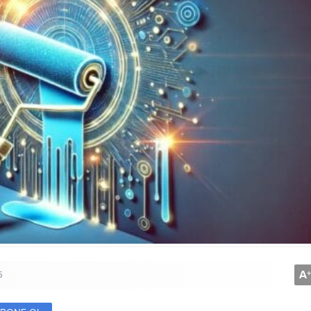
A
+
5