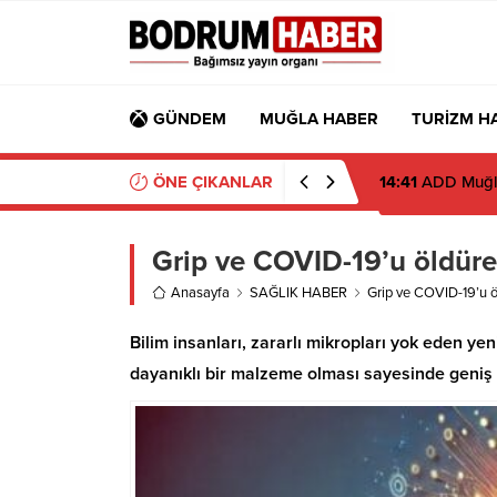
GÜNDEM
MUĞLA HABER
TURİZM H
ÖNE ÇIKANLAR
14:41
ADD Muğla,
Grip ve COVID-19’u öldüren
Anasayfa
SAĞLIK HABER
Grip ve COVID-19’u öl
Bilim insanları, zararlı mikropları yok eden yeni
dayanıklı bir malzeme olması sayesinde geniş 