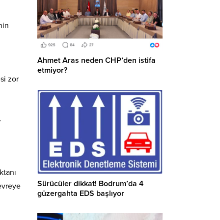
nin
Ahmet Aras neden CHP’den istifa
etmiyor?
si zor
.
ktanı
Sürücüler dikkat! Bodrum’da 4
evreye
güzergahta EDS başlıyor