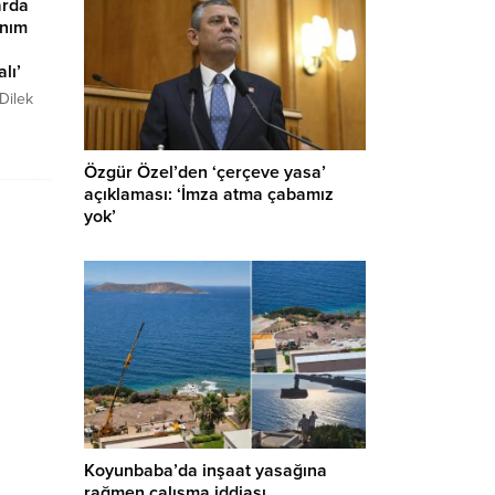
arda
anım
lı’
Dilek
ve
kları ile
arar
Özgür Özel’den ‘çerçeve yasa’
 hijyen
açıklaması: ‘İmza atma çabamız
 ve
yok’
i sağlık
ceğini
ık
i
Koyunbaba’da inşaat yasağına
rağmen çalışma iddiası