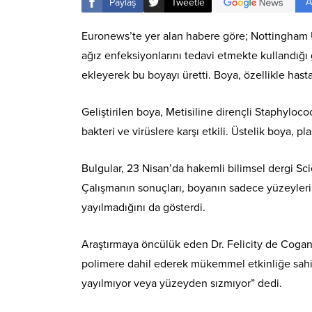
A
Paylaş
Tweetle
Euronews’te yer alan habere göre; Nottingham Ün
ağız enfeksiyonlarını tedavi etmekte kullandığı 
ekleyerek bu boyayı üretti. Boya, özellikle hast
Geliştirilen boya, Metisiline dirençli Staphyloc
bakteri ve virüslere karşı etkili. Üstelik boya, p
Bulgular, 23 Nisan’da hakemli bilimsel dergi Sci
Çalışmanın sonuçları, boyanın sadece yüzeyler
yayılmadığını da gösterdi.
Araştırmaya öncülük eden Dr. Felicity de Cogan,
polimere dahil ederek mükemmel etkinliğe sahi
yayılmıyor veya yüzeyden sızmıyor” dedi.