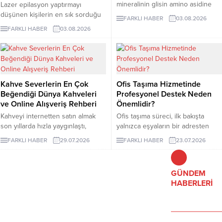
mineralinin glisin amino asidine
Lazer epilasyon yaptırmayı
bağlandığı bir takviye formudur.
düşünen kişilerin en sık sorduğu
FARKLI HABER
03.08.2026
Glisin, vücudun protein yapımında
konuların başında kaç seans
FARKLI HABER
03.08.2026
kullandığı en küçük amino asittir
gerektiği gelir. Ancak bu soruya
ve burada minerali taşıyan bileşen
herkes için geçerli tek bir sayı
olarak görev yapar.
vermek mümkün değildir. Cilt
rengi, kılın kalınlığı, uygulama
bölgesi ve hormonal özellikler
Kahve Severlerin En Çok
Ofis Taşıma Hizmetinde
seans planını etkileyebilir. İzmir
Beğendiği Dünya Kahveleri
Profesyonel Destek Neden
lazer epilasyon seçenekleri
ve Online Alışveriş Rehberi
Önemlidir?
araştırılırken kısa sürede kesin
sonuç vadeden açıklamalarla
Kahveyi internetten satın almak
Ofis taşıma süreci, ilk bakışta
karşılaşılabilir....
son yıllarda hızla yaygınlaştı,
yalnızca eşyaların bir adresten
çünkü artık dünyanın en özel
başka bir adrese götürülmesi gibi
FARKLI HABER
29.07.2026
FARKLI HABER
23.07.2026
yörelerinden gelen çekirdekler
görünse de kurumsal işletmeler
birkaç tıkla kapınıza kadar
için bundan çok daha geniş bir
ulaşabiliyor.
anlam taşır.
GÜNDEM
HABERLERİ