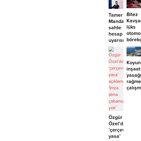
Bitez
Tamer
Kavşa
Mandalinci’de
lüks
sahte
otomo
hesap
börek
uyarısı
girdi:
2
yaralı
Koyun
inşaat
yasağ
rağme
çalış
iddias
Özgür
Özel’den
‘çerçeve
yasa’