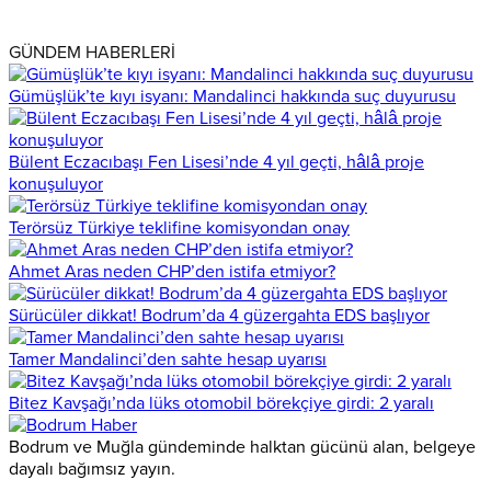
GÜNDEM HABERLERİ
Gümüşlük’te kıyı isyanı: Mandalinci hakkında suç duyurusu
Bülent Eczacıbaşı Fen Lisesi’nde 4 yıl geçti, hâlâ proje
konuşuluyor
Terörsüz Türkiye teklifine komisyondan onay
Ahmet Aras neden CHP’den istifa etmiyor?
Sürücüler dikkat! Bodrum’da 4 güzergahta EDS başlıyor
Tamer Mandalinci’den sahte hesap uyarısı
Bitez Kavşağı’nda lüks otomobil börekçiye girdi: 2 yaralı
Bodrum ve Muğla gündeminde halktan gücünü alan, belgeye
dayalı bağımsız yayın.