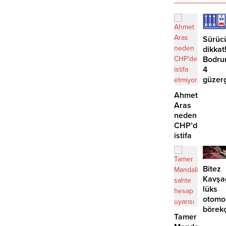
Sürüc
dikkat
Bodru
4
güzer
EDS
Ahmet
başlıy
Aras
neden
CHP’den
istifa
etmiyor?
Bitez
Kavşa
lüks
otomo
börek
Tamer
girdi: