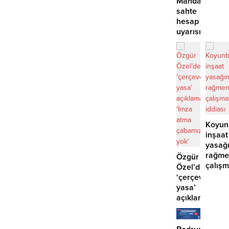
Mandalinci’de
2
sahte
yaralı
hesap
uyarısı
Koyun
inşaat
yasağ
rağme
Özgür
çalış
Özel’den
iddias
‘çerçeve
yasa’
açıklaması:
‘İmza
atma
çabamız