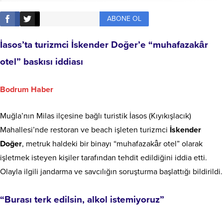
ABONE OL
İasos’ta turizmci İskender Doğer’e “muhafazakâr
otel” baskısı iddiası
Bodrum Haber
Muğla’nın Milas ilçesine bağlı turistik İasos (Kıyıkışlacık)
Mahallesi’nde restoran ve beach işleten turizmci
İskender
Doğer
, metruk haldeki bir binayı “muhafazakâr otel” olarak
işletmek isteyen kişiler tarafından tehdit edildiğini iddia etti.
Olayla ilgili jandarma ve savcılığın soruşturma başlattığı bildirildi.
“Burası terk edilsin, alkol istemiyoruz”