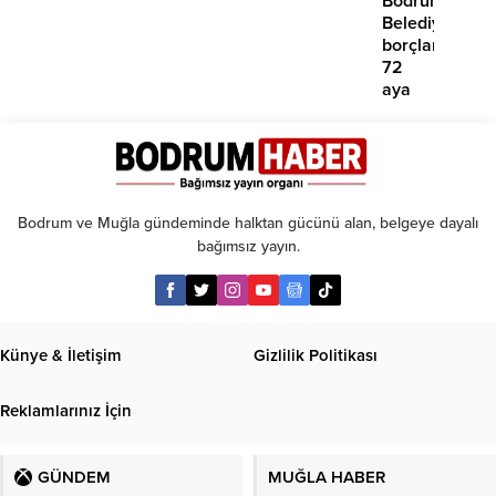
Bodrum
yok’
Belediyesinde
borçlara
72
aya
kadar
taksit
Bodrum ve Muğla gündeminde halktan gücünü alan, belgeye dayalı
bağımsız yayın.
Künye & İletişim
Gizlilik Politikası
Reklamlarınız İçin
GÜNDEM
MUĞLA HABER