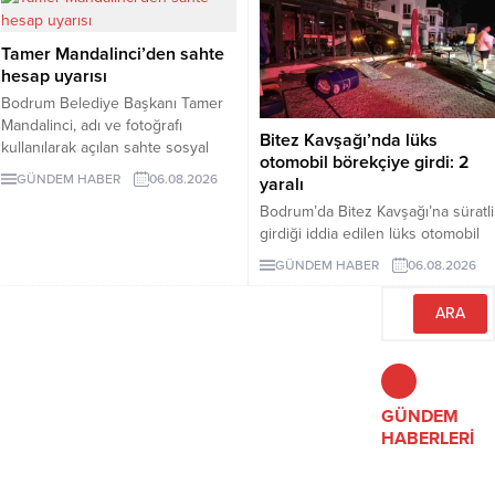
Tamer Mandalinci’den sahte
hesap uyarısı
Bodrum Belediye Başkanı Tamer
Mandalinci, adı ve fotoğrafı
Bitez Kavşağı’nda lüks
kullanılarak açılan sahte sosyal
otomobil börekçiye girdi: 2
medya hesaplarına karşı uyarıda
GÜNDEM HABER
06.08.2026
yaralı
bulundu. Mandalinci, tek resmî
Bodrum’da Bitez Kavşağı’na süratli
hesabının @tamermandalinci
girdiği iddia edilen lüks otomobil
olduğunu açıkladı.
börekçiye girdi. Kazada sürücü ve
GÜNDEM HABER
06.08.2026
yolcu yaralandı.
GÜNDEM
HABERLERİ