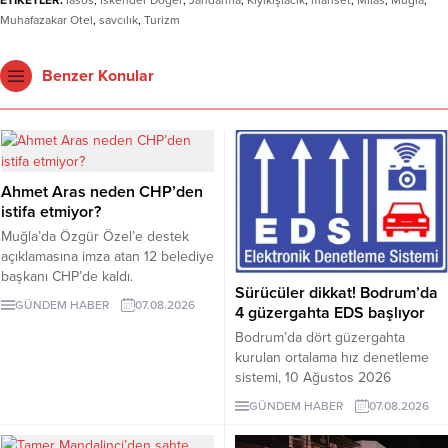
Muhafazakar Otel
,
savcılık
,
Turizm
Benzer Konular
Ahmet Aras neden CHP’den
istifa etmiyor?
Muğla’da Özgür Özel’e destek
açıklamasına imza atan 12 belediye
başkanı CHP’de kaldı.
Sürücüler dikkat! Bodrum’da
Milletvekilleri Yeni Parti’ye
GÜNDEM HABER
07.08.2026
4 güzergahta EDS başlıyor
geçerken belediye başkanlarının
tutumu ve CHP yönetiminin
Bodrum’da dört güzergahta
sessizliği tartışılıyor.
kurulan ortalama hız denetleme
sistemi, 10 Ağustos 2026
Pazartesi günü devreye girecek.
GÜNDEM HABER
07.08.2026
İşte EDS uygulanacak yollar.