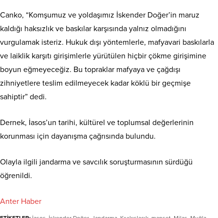
Canko, “Komşumuz ve yoldaşımız İskender Doğer’in maruz
kaldığı haksızlık ve baskılar karşısında yalnız olmadığını
vurgulamak isteriz. Hukuk dışı yöntemlerle, mafyavari baskılarla
ve laiklik karşıtı girişimlerle yürütülen hiçbir çökme girişimine
boyun eğmeyeceğiz. Bu topraklar mafyaya ve çağdışı
zihniyetlere teslim edilmeyecek kadar köklü bir geçmişe
sahiptir” dedi.
Dernek, İasos’un tarihi, kültürel ve toplumsal değerlerinin
korunması için dayanışma çağrısında bulundu.
Olayla ilgili jandarma ve savcılık soruşturmasının sürdüğü
öğrenildi.
Anter Haber
ETİKETLER:
İasos
,
İskender Doğer
,
Jandarma
,
Kıyıkışlacık
,
manset
,
Milas
,
Muğla
,