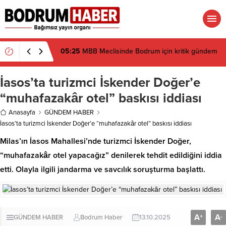
05:25
MBB Meclisinde Bodrum için kritik gündem
İasos’ta turizmci İskender Doğer’e
“muhafazakâr otel” baskısı iddiası
Anasayfa
GÜNDEM HABER
İasos’ta turizmci İskender Doğer’e “muhafazakâr otel” baskısı iddiası
Milas’ın İasos Mahallesi’nde turizmci İskender Doğer,
“muhafazakâr otel yapacağız” denilerek tehdit edildiğini iddia
etti. Olayla ilgili jandarma ve savcılık soruşturma başlattı.
A
A
+
-
GÜNDEM HABER
Bodrum Haber
13.10.2025