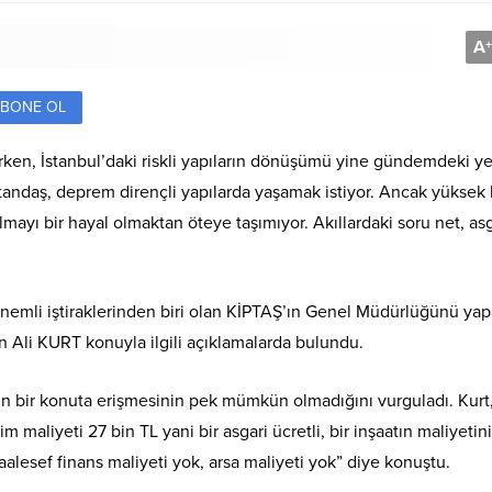
A
+
BONE OL
rken, İstanbul’daki riskli yapıların dönüşümü yine gündemdeki ye
atandaş, deprem dirençli yapılarda yaşamak istiyor. Ancak yüksek
lmayı bir hayal olmaktan öteye taşımıyor. Akıllardaki soru net, asg
önemli iştiraklerinden biri olan KİPTAŞ’ın Genel Müdürlüğünü ya
n Ali KURT konuyla ilgili açıklamalarda bulundu.
inin bir konuta erişmesinin pek mümkün olmadığını vurguladı. Kurt
maliyeti 27 bin TL yani bir asgari ücretli, bir inşaatın maliyetin
alesef finans maliyeti yok, arsa maliyeti yok” diye konuştu.