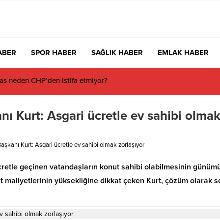
ABER
SPOR HABER
SAĞLIK HABER
EMLAK HABER
s neden CHP’den istifa etmiyor?
nı Kurt: Asgari ücretle ev sahibi olma
Başkanı Kurt: Asgari ücretle ev sahibi olmak zorlaşıyor
 ücretle geçinen vatandaşların konut sahibi olabilmesinin günü
 maliyetlerinin yüksekliğine dikkat çeken Kurt, çözüm olarak s