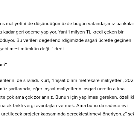
inans maliyetini de düşündüğümüzde bugün vatandaşımız bankala
tı kadar geri ödeme yapıyor. Yani 1 milyon TL kredi çeken bir
 ödüyor. Bu verileri değerlendirdiğimizde asgari ücretle geçinen
işebilmesi mümkün değil.” dedi.
eli”
ilerini de sıraladı. Kurt, “İnşaat birim metrekare maliyetleri, 20
üz şartlarında, eğer inşaat maliyetlerini asgari ücretin altına
e çok ama çok zorlanırız. Bunun için yapılması gereken, özellik
 sunarak farklı vergi avantajları vermek. Ama bunu da sadece evi
a üretilecek projeler kapsamında gerçekleştirmeyi öneriyoruz” şe