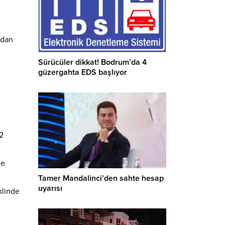
rdan
Sürücüler dikkat! Bodrum’da 4
güzergahta EDS başlıyor
22
le
Tamer Mandalinci’den sahte hesap
uyarısı
klinde