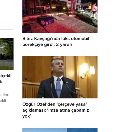
Bitez Kavşağı’nda lüks otomobil
börekçiye girdi: 2 yaralı
lçekli
bi
ketine
ekli
Özgür Özel’den ‘çerçeve yasa’
ri
açıklaması: ‘İmza atma çabamız
,
yok’
di
k