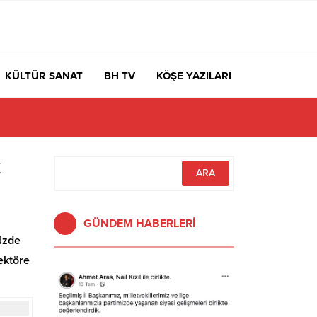
KÜLTÜR SANAT
BH TV
KÖŞE YAZILARI
k
GÜNDEM HABERLERİ
müzde
ektöre