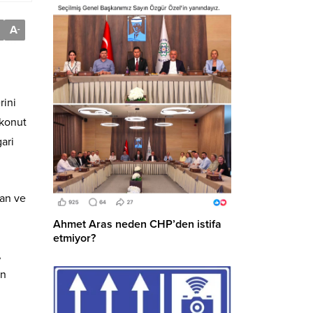
A
-
rini
 konut
ari
pan ve
Ahmet Aras neden CHP’den istifa
etmiyor?
,
in