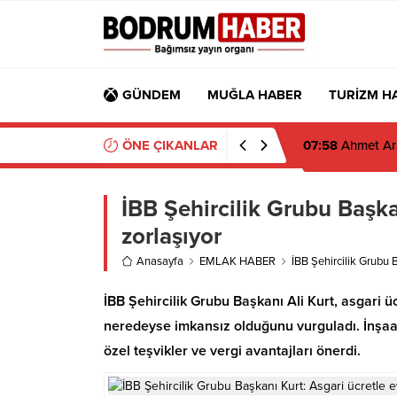
GÜNDEM
MUĞLA HABER
TURİZM H
ÖNE ÇIKANLAR
07:58
Ahmet Ara
İBB Şehircilik Grubu Başka
zorlaşıyor
Anasayfa
EMLAK HABER
İBB Şehircilik Grubu 
İBB Şehircilik Grubu Başkanı Ali Kurt, asgari
neredeyse imkansız olduğunu vurguladı. İnşaat
özel teşvikler ve vergi avantajları önerdi.