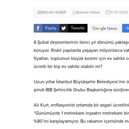
EMLAK HABER
Bodrum Haber
21.01.2025
A
Paylaş
Tweetle
6 Şubat depremlerinin ikinci yıl dönümü yaklaşı
koruyor. Riskli yapılarda yaşayan milyonlarca v
fiyatları, toplumun büyük kesimi için ev sahibi o
ücretli bir kişi ev sahibi olabilir mi?
Uzun yıllar İstanbul Büyükşehir Belediyesi’nin 
şimdi İBB Şehircilik Grubu Başkanlığına sürdüre
Ali Kurt, enflasyonist ortamda bir asgari ücretl
“Günümüzde 1 metrekare inşaatın metrekare birim 
%80’ini karşılayamıyor. Bu rakamın içerisinde ma