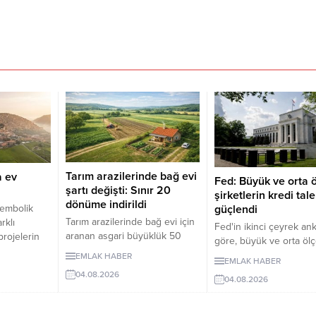
Tarım arazilerinde bağ evi
a ev
Fed: Büyük ve orta ö
şartı değişti: Sınır 20
şirketlerin kredi tale
dönüme indirildi
sembolik
güçlendi
Tarım arazilerinde bağ evi için
arklı
Fed'in ikinci çeyrek an
aranan asgari büyüklük 50
projelerin
göre, büyük ve orta ölç
dönümden 20 dönüme
or.
işletmelerden gelen tica
EMLAK HABER
EMLAK HABER
indirildi. Düzenleme, izinsiz
ybını
kredi talebi güçlenirken
04.08.2026
bungalovları otomatik olarak
n
04.08.2026
işletmelere yönelik kre
yasallaştırmıyor.
r ücretsiz
standartları genel olara
dellerle
değişmedi.