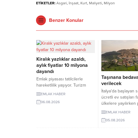
ETİKETLER:
Asgari
,
İnşaat
,
Kurt
,
Maliyeti
,
Milyon
Benzer Konular
Kiralık yazlıklar azaldı,
aylık fiyatlar 10 milyona
dayandı
Taşınana bedav
Emlak piyasası tatilcilerle
verilecek
hareketlilik yaşıyor. Turizm
İtalya'da başlayan 
amaçlı kiralamalarda belge
EMLAK HABER
ücretli ev satışları f
şartı, ilana çıkan günlük kiralık
06.08.2026
ülkelere yayılırken 
mülk sayısını 7 binin altına
şartları dikkat çekiy
düşürürken, fiyatlar da yukarı
EMLAK HABER
Kırsaldaki nüfus ka
çıktı. Akdeniz ve Ege’de
05.08.2026
önlemeyi amaçlaya
yazlıkların günlük kirası 6 bin
uygulamalarda evle
lira ile 75 bin lira arasında
veya 1 euro gibi be
değişti. Lüks villaların aylık kira