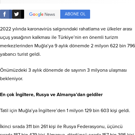
ABONE OL
2022 yılında karonavirüs salgınındaki rahatlama ve ülkeler arası
uçuş yasağının kalkması ile Türkiye’nin en önemli turizm
merkezlerinden Muğla’ya 9 aylık dönemde 2 milyon 622 bin 796
yabancı turist geldi.
Önümüzdeki 3 aylık dönemde de sayının 3 milyona ulaşması
bekleniyor.
En çok İngiltere, Rusya ve Almanya’dan geldiler
Tatil için Muğla’ya İngiltere’den 1 milyon 129 bin 603 kişi geldi.
İkinci sırada 311 bin 261 kişi ile Rusya Federasyonu, üçüncü
sırada 187 bin 479 kişi Almanya, dördüncü sırada 157 bin 395 kişi