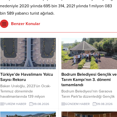
nedeniyle 2020 yılında 695 bin 314, 2021 yılında 1 milyon 083
bin 589 yabancı turist ağırladı.
Benzer Konular
Türkiye’de Havalimanı Yolcu
Bodrum Belediyesi Gençlik ve
Sayısı Rekoru
Tarım Kampı’nın 3. dönemi
tamamlandı
Bakan Uraloğlu, 2023'ün Ocak-
Temmuz döneminde
Bodrum Belediyesi'nin Garaova
havalimanlarında 139 milyon
Tarım Park'ta düzenlediği Gençlik
yolcuya hizmet verildiğini açıkladı.
ve Tarım Kampı'nın 3. dönemi;
TURİZM HABER
09.08.2026
GÜNDEM HABER
09.08.2026
lavanta hasadı, sürdürülebilir tarım
eğitimleri ve Agro Bodrum Rotası