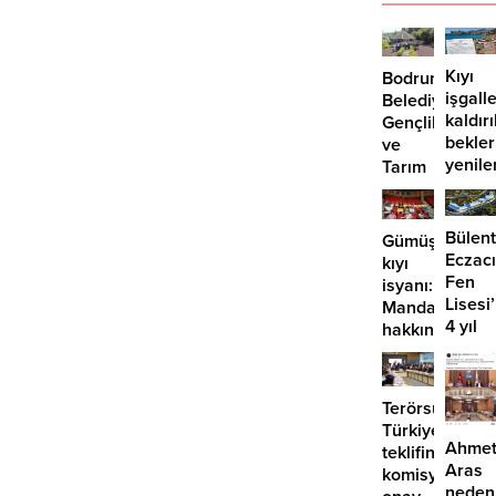
Kıyı
Bodrum
işgalle
Belediyesi
kaldır
Gençlik
bekle
ve
yenile
Tarım
önü
Kampı’nın
mü
3.
açılıyo
dönemi
Bülent
Gümüşlük’te
tamamlandı
Eczacı
kıyı
Fen
isyanı:
Lisesi
Mandalinci
4 yıl
hakkında
geçti,
suç
hâlâ
duyurusu
proje
Terörsüz
konuş
Türkiye
Ahme
teklifine
Aras
komisyondan
neden