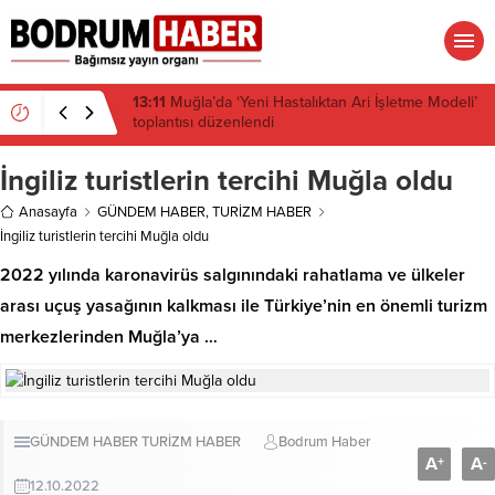
13:10
Çeşitli illerdeki enerji ve altyapı projeleri için
acele kamulaştırma kararı çıktı
İngiliz turistlerin tercihi Muğla oldu
Anasayfa
GÜNDEM HABER
,
TURİZM HABER
İngiliz turistlerin tercihi Muğla oldu
2022 yılında karonavirüs salgınındaki rahatlama ve ülkeler
arası uçuş yasağının kalkması ile Türkiye’nin en önemli turizm
merkezlerinden Muğla’ya …
GÜNDEM HABER
TURİZM HABER
Bodrum Haber
A
A
+
-
12.10.2022