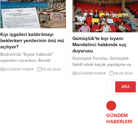
ziyaretleriyle tamamlandı.
Katılımcılara sertifika töreniyle
belgeleri verildi.
Kıyı işgalleri kaldırılmayı
Gümüşlük’te kıyı isyanı:
beklerken yenilerinin önü mü
Mandalinci hakkında suç
açılıyor?
duyurusu
Bodrum’da “Kıyılar halkındır”
Gümüşlük Forumu, Gümüşlük
eylemleri sürerken, Resmî
Sahili’ndeki kaçak yapılaşma ve
Gazete’de yayımlanan
GÜNDEM HABER
09.08.2026
Çayıraltı Halk Plajı’ndaki işgal
yönetmelikle kıyı ve sahil
GÜNDEM HABER
08.08.2026
iddiaları nedeniyle Bodrum
şeritlerinin ticari ünitelerle birlikte
Belediye Başkanı Tamer
Bakanlığa bağlı kuruluşlara ve
Mandalinci hakkında suç
iştiraklerine kiralanmasının önü
duyurusunda bulundu.
açıldı. Alanların daha sonra
üçüncü kişilere kullandırılmasını
engelleyen açık bir hüküm
GÜNDEM
bulunmaması yeni kıyı işgalleri
HABERLERİ
endişesi yarattı.