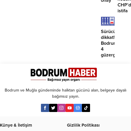
onay
CHP’d
istifa
etmiyo
Sürücüler
dikkat!
Bodrum’da
4
güzergahta
EDS
başlıyor
Bodrum ve Muğla gündeminde halktan gücünü alan, belgeye dayalı
bağımsız yayın.
Künye & İletişim
Gizlilik Politikası