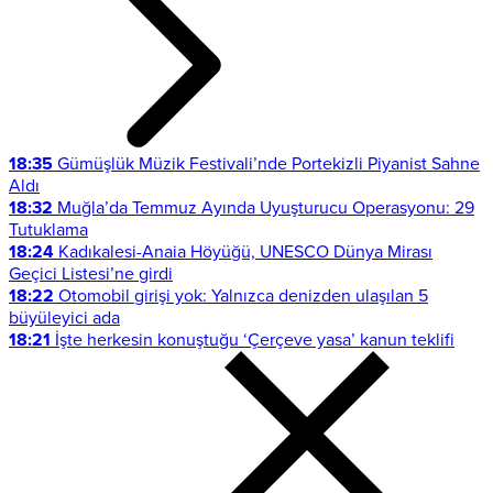
18:35
Gümüşlük Müzik Festivali’nde Portekizli Piyanist Sahne
Aldı
18:32
Muğla’da Temmuz Ayında Uyuşturucu Operasyonu: 29
Tutuklama
18:24
Kadıkalesi-Anaia Höyüğü, UNESCO Dünya Mirası
Geçici Listesi’ne girdi
18:22
Otomobil girişi yok: Yalnızca denizden ulaşılan 5
büyüleyici ada
18:21
İşte herkesin konuştuğu ‘Çerçeve yasa’ kanun teklifi