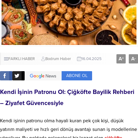
A
A
+
-
FARKLI HABER
Bodrum Haber
16.04.2025
ABONE OL
Kendi İşinin Patronu Ol: Çiğköfte Bayilik Rehberi
– Ziyafet Güvencesiyle
Kendi işinin patronu olma hayali kuran pek çok kişi, düşük
yatırım maliyeti ve hızlı geri dönüş avantajı sunan iş modellerine
yöneliyor. Bu noktada geleneksel bir lezzet olan
çiğköfte
,