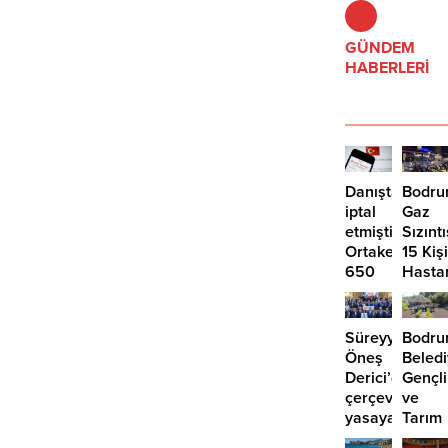
GÜNDEM
HABERLERİ
Danıştay
Bodru
iptal
Gaz
etmişti:
Sızıntı
Ortakent’te
15 Kişi
650
Hasta
bin
Kaldırı
metrekare
için
Süreyya
Bodr
yeni
Öneş
Beledi
imar
Derici’den
Gençli
kararı
çerçeve
ve
yasaya
Tarım
“hayır”
Kampı