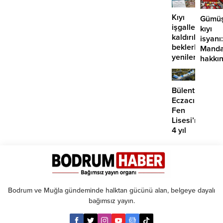
3.
dönem
Kıyı
Gümüş
tamam
işgalleri
kıyı
kaldırılmayı
isyanı:
beklerken
Manda
yenilerinin
hakkı
önü
suç
mü
duyur
açılıyor?
Bülent
Eczacıbaşı
Fen
Lisesi’nde
4 yıl
geçti,
hâlâ
proje
konuşuluyor
Bodrum ve Muğla gündeminde halktan gücünü alan, belgeye dayalı
bağımsız yayın.