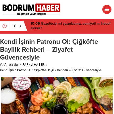
06:15
Danıştay iptal etmişti: Ortakent’te 650 bin
metrekare için yeni imar kararı
Kendi İşinin Patronu Ol: Çiğköfte
Bayilik Rehberi – Ziyafet
Güvencesiyle
Anasayfa
FARKLI HABER
Kendi İşinin Patronu Ol: Çiğköfte Bayilik Rehberi – Ziyafet Güvencesiyle