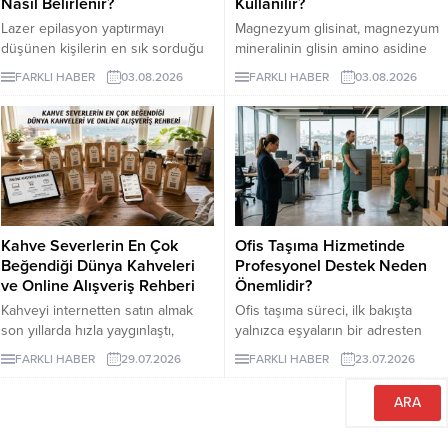
Nasıl Belirlenir?
Kullanılır?
Lazer epilasyon yaptırmayı
Magnezyum glisinat, magnezyum
düşünen kişilerin en sık sorduğu
mineralinin glisin amino asidine
konuların başında kaç seans
bağlandığı bir takviye formudur.
FARKLI HABER
03.08.2026
FARKLI HABER
03.08.2026
gerektiği gelir. Ancak bu soruya
Glisin, vücudun protein yapımında
herkes için geçerli tek bir sayı
kullandığı en küçük amino asittir
vermek mümkün değildir. Cilt
ve burada minerali taşıyan bileşen
rengi, kılın kalınlığı, uygulama
olarak görev yapar.
bölgesi ve hormonal özellikler
seans planını etkileyebilir. İzmir
lazer epilasyon seçenekleri
araştırılırken kısa sürede kesin
Kahve Severlerin En Çok
Ofis Taşıma Hizmetinde
sonuç vadeden açıklamalarla
Beğendiği Dünya Kahveleri
Profesyonel Destek Neden
karşılaşılabilir....
ve Online Alışveriş Rehberi
Önemlidir?
Kahveyi internetten satın almak
Ofis taşıma süreci, ilk bakışta
son yıllarda hızla yaygınlaştı,
yalnızca eşyaların bir adresten
çünkü artık dünyanın en özel
başka bir adrese götürülmesi gibi
FARKLI HABER
29.07.2026
FARKLI HABER
23.07.2026
yörelerinden gelen çekirdekler
görünse de kurumsal işletmeler
birkaç tıkla kapınıza kadar
için bundan çok daha geniş bir
ulaşabiliyor.
anlam taşır.