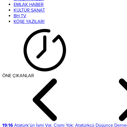
EMLAK HABER
KÜLTÜR SANAT
BH TV
KÖŞE YAZILARI
ÖNE ÇIKANLAR
19:16
Atatürk’ün İsmi Var, Cismi Yok: Atatürkçü Düşünce Derne