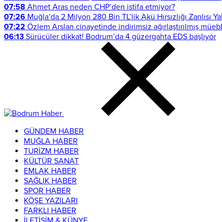
07:58
Ahmet Aras neden CHP’den istifa etmiyor?
07:26
Muğla’da 2 Milyon 280 Bin TL’lik Akü Hırsızlığı Zanlısı Y
07:22
Özlem Arslan cinayetinde indirimsiz ağırlaştırılmış müeb
06:13
Sürücüler dikkat! Bodrum’da 4 güzergahta EDS başlıyor
GÜNDEM HABER
MUĞLA HABER
TURİZM HABER
KÜLTÜR SANAT
EMLAK HABER
SAĞLIK HABER
SPOR HABER
KÖŞE YAZILARI
FARKLI HABER
İLETİŞİM & KÜNYE