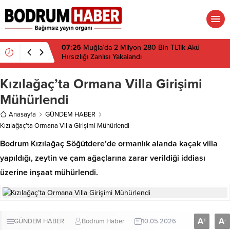
07:26
Muğla’da 2 Milyon 280 Bin TL’lik Akü
Hırsızlığı Zanlısı Yakalandı
Kızılağaç’ta Ormana Villa Girişimi
Mühürlendi
Anasayfa
GÜNDEM HABER
Kızılağaç’ta Ormana Villa Girişimi Mühürlendi
Bodrum Kızılağaç Söğütdere’de ormanlık alanda kaçak villa
yapıldığı, zeytin ve çam ağaçlarına zarar verildiği iddiası
üzerine inşaat mühürlendi.
A
A
+
-
GÜNDEM HABER
Bodrum Haber
10.05.2026