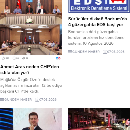
Sürücüler dikkat! Bodrum’da
4 güzergahta EDS başlıyor
Bodrum’da dört güzergahta
kurulan ortalama hız denetleme
sistemi, 10 Ağustos 2026
Pazartesi günü devreye girecek.
GÜNDEM HABER
07.08.2026
İşte EDS uygulanacak yollar.
Ahmet Aras neden CHP’den
istifa etmiyor?
Muğla’da Özgür Özel’e destek
açıklamasına imza atan 12 belediye
başkanı CHP’de kaldı.
Milletvekilleri Yeni Parti’ye
GÜNDEM HABER
07.08.2026
geçerken belediye başkanlarının
tutumu ve CHP yönetiminin
sessizliği tartışılıyor.