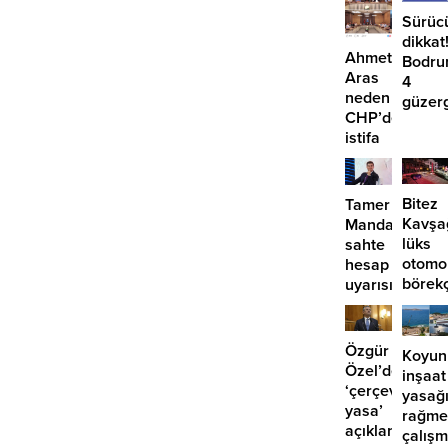
Sürüc
dikkat
Ahmet
Bodru
Aras
4
neden
güzer
CHP’den
EDS
istifa
başlıy
etmiyor?
Bitez
Tamer
Kavşa
Mandalinci’de
lüks
sahte
otomo
hesap
börek
uyarısı
girdi:
2
yaralı
Özgür
Koyun
Özel’den
inşaat
‘çerçeve
yasağ
yasa’
rağme
açıklaması:
çalış