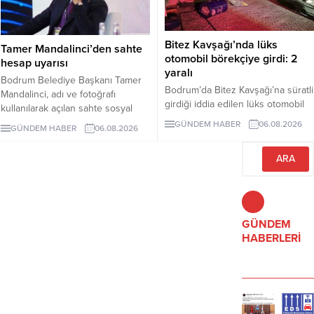
Bitez Kavşağı’nda lüks
Tamer Mandalinci’den sahte
otomobil börekçiye girdi: 2
hesap uyarısı
yaralı
Bodrum Belediye Başkanı Tamer
Bodrum’da Bitez Kavşağı’na süratli
Mandalinci, adı ve fotoğrafı
girdiği iddia edilen lüks otomobil
kullanılarak açılan sahte sosyal
börekçiye girdi. Kazada sürücü ve
medya hesaplarına karşı uyarıda
GÜNDEM HABER
06.08.2026
GÜNDEM HABER
06.08.2026
yolcu yaralandı.
bulundu. Mandalinci, tek resmî
hesabının @tamermandalinci
olduğunu açıkladı.
GÜNDEM
HABERLERİ