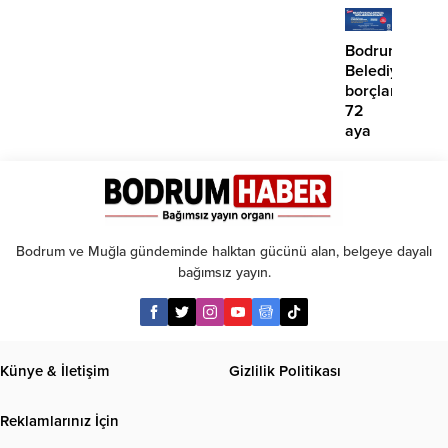
‘İmza
iddias
atma
çabamız
Bodrum
yok’
Belediyesinde
borçlara
72
aya
kadar
taksit
Bodrum ve Muğla gündeminde halktan gücünü alan, belgeye dayalı
bağımsız yayın.
Künye & İletişim
Gizlilik Politikası
Reklamlarınız İçin