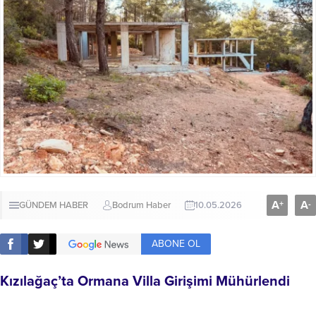
A
A
+
-
GÜNDEM HABER
Bodrum Haber
10.05.2026
ABONE OL
Kızılağaç’ta Ormana Villa Girişimi Mühürlendi