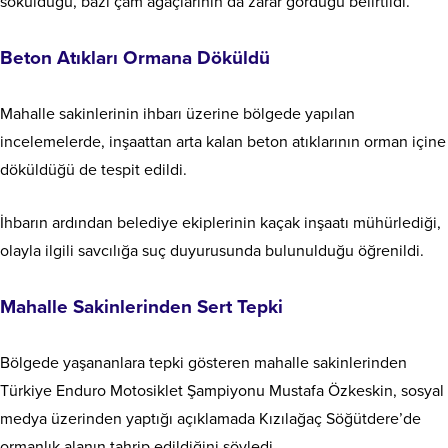
söküldüğü, bazı çam ağaçlarının da zarar gördüğü belirtildi.
Beton Atıkları Ormana Döküldü
Mahalle sakinlerinin ihbarı üzerine bölgede yapılan
incelemelerde, inşaattan arta kalan beton atıklarının orman içine
döküldüğü de tespit edildi.
İhbarın ardından belediye ekiplerinin kaçak inşaatı mühürlediği,
olayla ilgili savcılığa suç duyurusunda bulunulduğu öğrenildi.
Mahalle Sakinlerinden Sert Tepki
Bölgede yaşananlara tepki gösteren mahalle sakinlerinden
Türkiye Enduro Motosiklet Şampiyonu Mustafa Özkeskin, sosyal
medya üzerinden yaptığı açıklamada Kızılağaç Söğütdere’de
ormanlık alanın tahrip edildiğini söyledi.