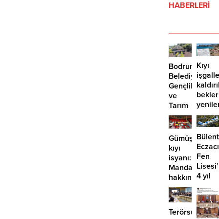
HABERLERİ
Kıyı
Bodrum
işgalle
Belediyesi
kaldır
Gençlik
bekle
ve
yenile
Tarım
önü
Kampı’nın
mü
3.
açılıyo
dönemi
Bülent
Gümüşlük’te
tamamlandı
Eczacı
kıyı
Fen
isyanı:
Lisesi
Mandalinci
4 yıl
hakkında
geçti,
suç
hâlâ
duyurusu
proje
Terörsüz
konuş