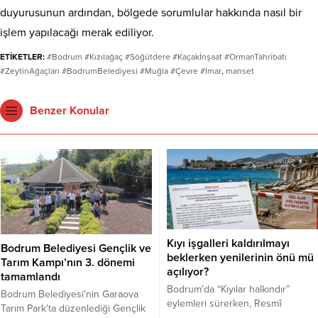
duyurusunun ardından, bölgede sorumlular hakkında nasıl bir
işlem yapılacağı merak ediliyor.
ETİKETLER:
#Bodrum #Kızılağaç #Söğütdere #Kaçakİnşaat #OrmanTahribatı
#ZeytinAğaçları #BodrumBelediyesi #Muğla #Çevre #İmar
,
manset
Benzer Konular
Kıyı işgalleri kaldırılmayı
Bodrum Belediyesi Gençlik ve
beklerken yenilerinin önü mü
Tarım Kampı’nın 3. dönemi
açılıyor?
tamamlandı
Bodrum’da “Kıyılar halkındır”
Bodrum Belediyesi'nin Garaova
eylemleri sürerken, Resmî
Tarım Park'ta düzenlediği Gençlik
Gazete’de yayımlanan