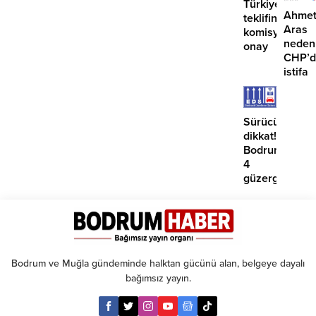
Türkiye
Ahme
teklifine
Aras
komisyondan
neden
onay
CHP’d
istifa
etmiyo
Sürücüler
dikkat!
Bodrum’da
4
güzergahta
EDS
başlıyor
Bodrum ve Muğla gündeminde halktan gücünü alan, belgeye dayalı
bağımsız yayın.