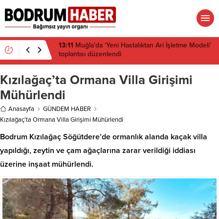
13:10
Çeşitli illerdeki enerji ve altyapı projeleri için
acele kamulaştırma kararı çıktı
Kızılağaç’ta Ormana Villa Girişimi
Mühürlendi
Anasayfa
GÜNDEM HABER
Kızılağaç’ta Ormana Villa Girişimi Mühürlendi
Bodrum Kızılağaç Söğütdere’de ormanlık alanda kaçak villa
yapıldığı, zeytin ve çam ağaçlarına zarar verildiği iddiası
üzerine inşaat mühürlendi.