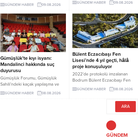
ve Tarım Kampı'nın 3. dönemi;
GÜNDEM HABER
09.08.2026
GÜNDEM HABER
09.08.2026
yönetmelikle kıyı ve sahil
lavanta hasadı, sürdürülebilir tarım
şeritlerinin ticari ünitelerle birlikte
eğitimleri ve Agro Bodrum Rotası
Bakanlığa bağlı kuruluşlara ve
ziyaretleriyle tamamlandı.
iştiraklerine kiralanmasının önü
Katılımcılara sertifika töreniyle
açıldı. Alanların daha sonra
belgeleri verildi.
üçüncü kişilere kullandırılmasını
engelleyen açık bir hüküm
bulunmaması yeni kıyı işgalleri
Bülent Eczacıbaşı Fen
endişesi yarattı.
Gümüşlük’te kıyı isyanı:
Lisesi’nde 4 yıl geçti, hâlâ
Mandalinci hakkında suç
proje konuşuluyor
duyurusu
2022’de protokolü imzalanan
Gümüşlük Forumu, Gümüşlük
Bodrum Bülent Eczacıbaşı Fen
Sahili’ndeki kaçak yapılaşma ve
Lisesi için dört yıl sonra hâlâ proje
GÜNDEM HABER
08.08.2026
Çayıraltı Halk Plajı’ndaki işgal
süreci görüşülüyor. Okulun ne
GÜNDEM HABER
08.08.2026
iddiaları nedeniyle Bodrum
zaman tamamlanacağı ve öğrenci
Belediye Başkanı Tamer
kabul edeceği belirsiz.
Mandalinci hakkında suç
duyurusunda bulundu.
GÜNDEM