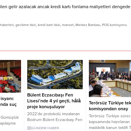
ilen gelir azalacak ancak kredi kartı fonlama maliyetleri dengede
 haberleri
,
gecikme faizi
,
kredi kartı faizi
,
manset
,
Merkez Bankası
,
POS komisyonu
Bülent Eczacıbaşı Fen
isyanı:
Lisesi’nde 4 yıl geçti, hâlâ
Terörsüz Türkiye tek
ında suç
proje konuşuluyor
komisyondan onay
2022’de protokolü imzalanan
Terörsüz Türkiye sürec
 Gümüşlük
Bodrum Bülent Eczacıbaşı Fen
kapsamında hazırlanan 
yapılaşma
Lisesi için dört yıl sonra hâlâ
maddelik kanun teklifi
GÜNDEM HABER
jı’ndaki