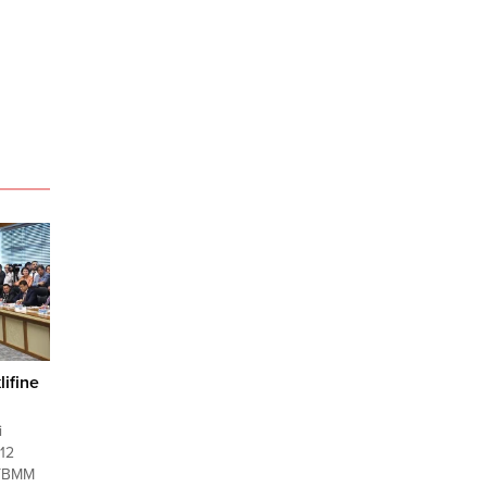
lifine
i
12
 TBMM