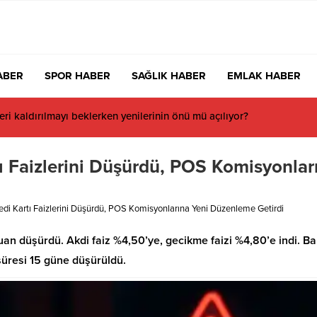
ABER
SPOR HABER
SAĞLIK HABER
EMLAK HABER
ı Faizlerini Düşürdü, POS Komisyonlar
di Kartı Faizlerini Düşürdü, POS Komisyonlarına Yeni Düzenleme Getirdi
puan düşürdü. Akdi faiz %4,50’ye, gecikme faizi %4,80’e indi. B
süresi 15 güne düşürüldü.