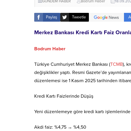
GÜNDEM HABER
Bodrum Haber
18.09.20
A
Paylaş
Tweetle
Merkez Bankası Kredi Kartı Faiz Oran
Bodrum Haber
Türkiye Cumhuriyet Merkez Bankası (
TCMB
), k
değişiklikler yaptı. Resmi Gazete’de yayımlanan
düzenlemesi ise 1 Kasım 2025 tarihinden itibare
Kredi Kartı Faizlerinde Düşüş
Yeni düzenlemeye göre kredi kartı işlemlerinde
Akdi faiz: %4,75 → %4,50