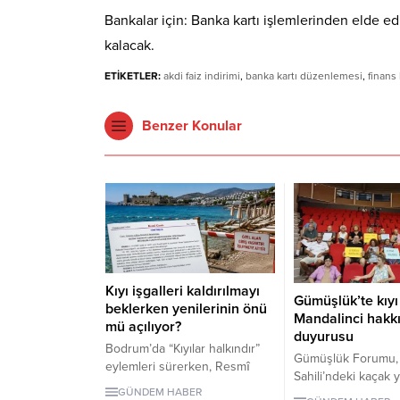
Bankalar için: Banka kartı işlemlerinden elde ed
kalacak.
ETİKETLER:
akdi faiz indirimi
,
banka kartı düzenlemesi
,
finans
Benzer Konular
Kıyı işgalleri kaldırılmayı
Gümüşlük’te kıyı 
beklerken yenilerinin önü
Mandalinci hakk
mü açılıyor?
duyurusu
Bodrum’da “Kıyılar halkındır”
Gümüşlük Forumu,
eylemleri sürerken, Resmî
Sahili’ndeki kaçak 
Gazete’de yayımlanan
GÜNDEM HABER
ve Çayıraltı Halk Pla