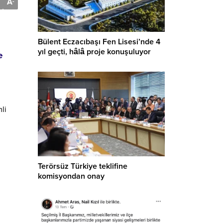
A
-
Bülent Eczacıbaşı Fen Lisesi’nde 4
yıl geçti, hâlâ proje konuşuluyor
e
li
Terörsüz Türkiye teklifine
komisyondan onay