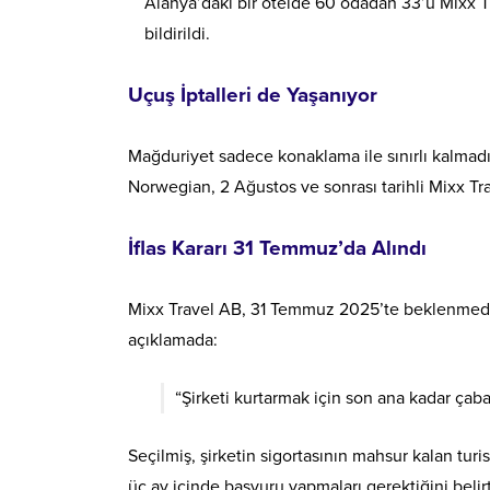
Alanya’daki bir otelde 60 odadan 33’ü Mixx T
bildirildi.
Uçuş İptalleri de Yaşanıyor
Mağduriyet sadece konaklama ile sınırlı kalmadı. 
Norwegian, 2 Ağustos ve sonrası tarihli Mixx Trav
İflas Kararı 31 Temmuz’da Alındı
Mixx Travel AB, 31 Temmuz 2025’te beklenmedik 
açıklamada:
“Şirketi kurtarmak için son ana kadar çaba
Seçilmiş, şirketin sigortasının mahsur kalan turi
üç ay içinde başvuru yapmaları gerektiğini belirt