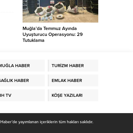
sıflı
Muğla’da Temmuz Ayında
Uyuşturucu Operasyonu: 29
Tutuklama
MUĞLA HABER
TURİZM HABER
SAĞLIK HABER
EMLAK HABER
BH TV
KÖŞE YAZILARI
r’de yayımlanan içeriklerin tüm hakları saklıdır.