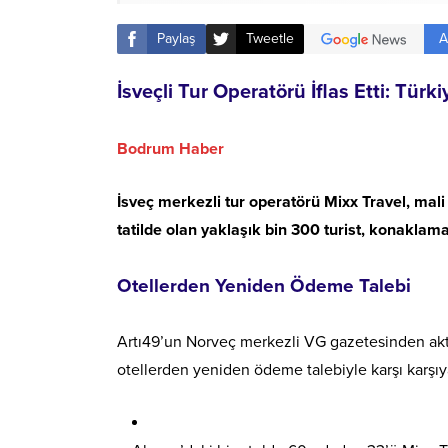
A
Paylaş
Tweetle
İsveçli Tur Operatörü İflas Etti: Tür
Bodrum Haber
İsveç merkezli tur operatörü Mixx Travel, mali s
tatilde olan yaklaşık bin 300 turist, konaklam
Otellerden Yeniden Ödeme Talebi
Artı49’un Norveç merkezli VG gazetesinden aktar
otellerden yeniden ödeme talebiyle karşı karşıya