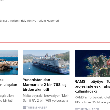
 İflası
,
Turizm Krizi
,
Türkiye Turizm Haberleri
ok:
Yunanistan’dan
RAMS’ın büyüyen T
n ulaşılan
Marmaris’e 2 bin 768 kişi
projesinde eski ruhs
birden akın etti
kullanılacak?
şılabilen
Malta bayraklı kruvaziyer "Mein
RAMS’ın Torba’daki otel
e bir tatil
Schiff 5", 2 bin 768 yolcusuyla
185 oda ve 35 blokla y
eneyimler
Muğla'nın Marmaris ilçesine
gündeme geldi. Projeye
TURİZM HABER
TURİZM HABER