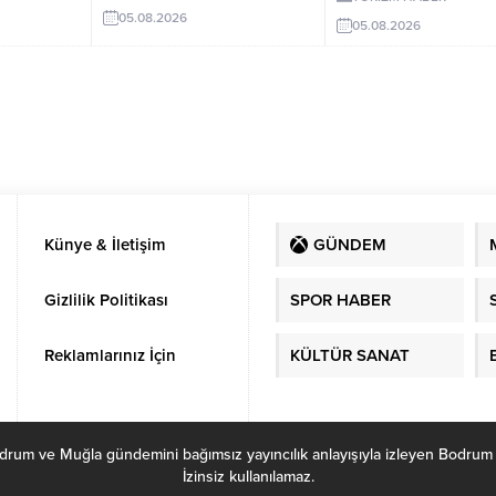
aları farklı
geldi.
286 metrekare orman va
05.08.2026
rdir? İşte
05.08.2026
Hazine alanı eklendi.
Künye & İletişim
GÜNDEM
Gizlilik Politikası
SPOR HABER
Reklamlarınız İçin
KÜLTÜR SANAT
ve Muğla gündemini bağımsız yayıncılık anlayışıyla izleyen Bodrum Habe
İzinsiz kullanılamaz.