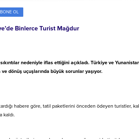
BONE OL
kiye’de Binlerce Turist Mağdur
ıkıntılar nedeniyle iflas ettiğini açıkladı. Türkiye ve Yunanista
a ve dönüş uçuşlarında büyük sorunlar yaşıyor.
dığı habere göre, tatil paketlerini önceden ödeyen turistler, kal
 kaldı.