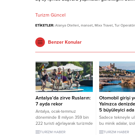
Turizm Güncel
ETİKETLER:
Alanya Otelleri
,
manset
,
Mixx Travel
,
Tur Operatörü
Benzer Konular
Antalya’da zirve Rusların:
Otomobil girişi y
7 ayda rekor
Yalnızca denizde
5 büyüleyici ada
Antalya, ocak-temmuz
döneminde 8 milyon 359 bin
Sadece tekneyle ula
222 turisti ağırlayarak turizmde
bu minik adalar, izol
hareketli bir dönemi geride
arayanlara eşsiz d
TURİZM HABER
TURİZM HABER