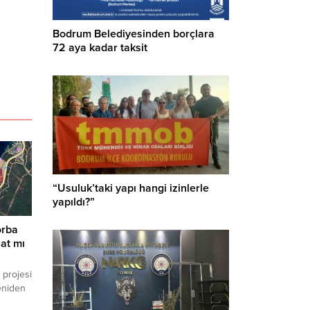
Bodrum Belediyesinden borçlara
72 aya kadar taksit
“Usuluk’taki yapı hangi izinlerle
yapıldı?”
orba
at mı
 projesi
eniden
 17 bin