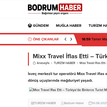
GÜNDEM
MUĞLA HABER
TURİZM H
ÖNE ÇIKANLAR
18:59
Tamer Man
Mixx Travel İflas Etti – Tü
Anasayfa
TURİZM HABER
Mixx Travel İflas Ett
İsveç merkezli tur operatörü Mixx Travel iflas 
dönüş uçuşlarında mağduriyet yaşadı.
TURİZM HABER
Bodrum Haber
10.08.202