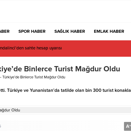
ABER
SPOR HABER
SAĞLIK HABER
EMLAK HABER
dalinci’den sahte hesap uyarısı
rkiye’de Binlerce Turist Mağdur Oldu
i – Türkiye’de Binlerce Turist Mağdur Oldu
etti. Türkiye ve Yunanistan’da tatilde olan bin 300 turist konak
A
+
5