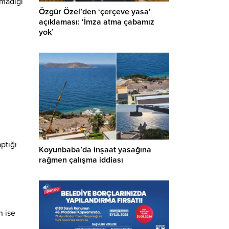
pmadığı
Özgür Özel’den ‘çerçeve yasa’
açıklaması: ‘İmza atma çabamız
yok’
aptığı
Koyunbaba’da inşaat yasağına
rağmen çalışma iddiası
n ise