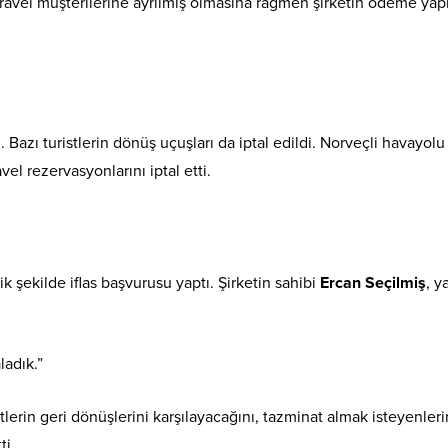
ravel müşterilerine ayrılmış olmasına rağmen şirketin ödeme ya
Bazı turistlerin dönüş uçuşları da iptal edildi. Norveçli havayolu
el rezervasyonlarını iptal etti.
şekilde iflas başvurusu yaptı. Şirketin sahibi
Ercan Seçilmiş
, y
ladık.”
stlerin geri dönüşlerini karşılayacağını, tazminat almak isteyenleri
ti.