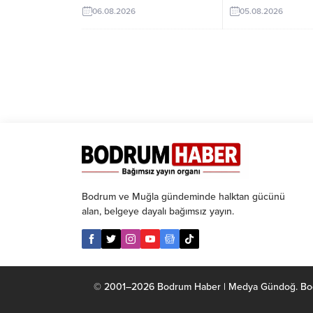
bıraktı. 1 milyon 979 bin
sunuyor. Peki, bu ad
06.08.2026
05.08.2026
ziyaretçiyle listenin ilk
kılan özellikler nele
sırasında yer alan Ruslar,
yanıtı...
kente gelen her 4 turistten
birini oluşturdu.
Bodrum ve Muğla gündeminde halktan gücünü
alan, belgeye dayalı bağımsız yayın.
© 2001–2026 Bodrum Haber | Medya Gündoğ. Bodrum 