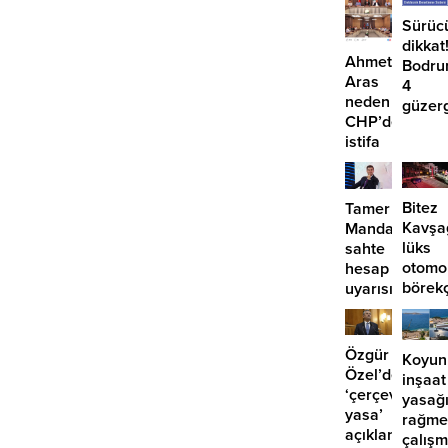
Sürüc
dikkat
Ahmet
Bodru
Aras
4
neden
güzer
CHP’den
EDS
istifa
başlıy
etmiyor?
Bitez
Tamer
Kavşa
Mandalinci’de
lüks
sahte
otomo
hesap
börek
uyarısı
girdi:
2
yaralı
Özgür
Koyun
Özel’den
inşaat
‘çerçeve
yasağ
yasa’
rağme
açıklaması:
çalış