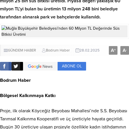
milyon 25 bin süs bitkisi üretildi. Piyasa değeri yaklaşık 60
milyon TL’yi bulan bu üretimin 13 milyon 248 bini belediye
tarafından alınarak park ve bahçelerde kullanıldı.
A
A
+
-
GÜNDEM HABER
Bodrum Haber
28.02.2025
ABONE OL
Bodrum Haber
Bölgesel Kalkınmaya Katkı
Proje, ilk olarak Köyceğiz Beyobası Mahallesi’nde S.S. Beyobası
Tarımsal Kalkınma Kooperatifi ve üç üreticiyle hayata geçirildi.
Bugün 30 üreticiye ulaşan projeyle özellikle kadın istihdamının