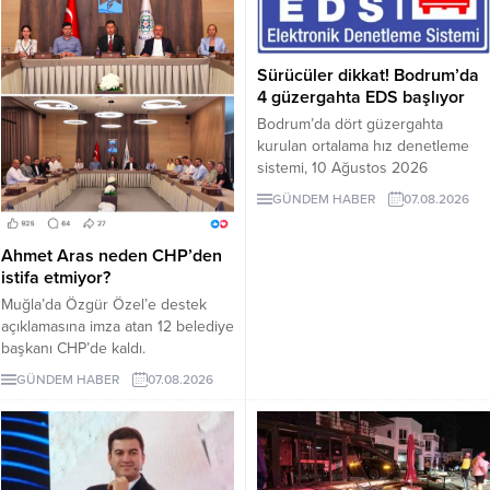
Sürücüler dikkat! Bodrum’da
4 güzergahta EDS başlıyor
Bodrum’da dört güzergahta
kurulan ortalama hız denetleme
sistemi, 10 Ağustos 2026
Pazartesi günü devreye girecek.
GÜNDEM HABER
07.08.2026
İşte EDS uygulanacak yollar.
Ahmet Aras neden CHP’den
istifa etmiyor?
Muğla’da Özgür Özel’e destek
açıklamasına imza atan 12 belediye
başkanı CHP’de kaldı.
Milletvekilleri Yeni Parti’ye
GÜNDEM HABER
07.08.2026
geçerken belediye başkanlarının
tutumu ve CHP yönetiminin
sessizliği tartışılıyor.