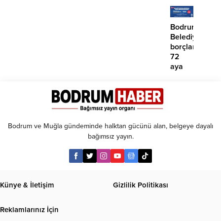
‘İmza
iddias
atma
çabamız
Bodrum
yok’
Belediyesinde
borçlara
72
aya
kadar
taksit
Bodrum ve Muğla gündeminde halktan gücünü alan, belgeye dayalı
bağımsız yayın.
Künye & İletişim
Gizlilik Politikası
Reklamlarınız İçin