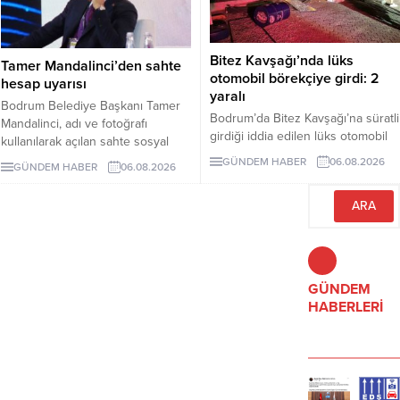
Bitez Kavşağı’nda lüks
Tamer Mandalinci’den sahte
otomobil börekçiye girdi: 2
hesap uyarısı
yaralı
Bodrum Belediye Başkanı Tamer
Bodrum’da Bitez Kavşağı’na süratli
Mandalinci, adı ve fotoğrafı
girdiği iddia edilen lüks otomobil
kullanılarak açılan sahte sosyal
börekçiye girdi. Kazada sürücü ve
medya hesaplarına karşı uyarıda
GÜNDEM HABER
06.08.2026
GÜNDEM HABER
06.08.2026
yolcu yaralandı.
bulundu. Mandalinci, tek resmî
hesabının @tamermandalinci
olduğunu açıkladı.
GÜNDEM
HABERLERİ