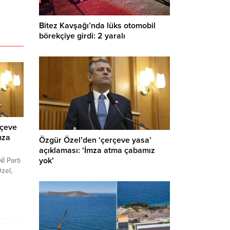
Bitez Kavşağı’nda lüks otomobil
börekçiye girdi: 2 yaralı
rçeve
mza
Özgür Özel’den ‘çerçeve yasa’
açıklaması: ‘İmza atma çabamız
yok’
İ Parti
zel,
iz
arak
" dedi.