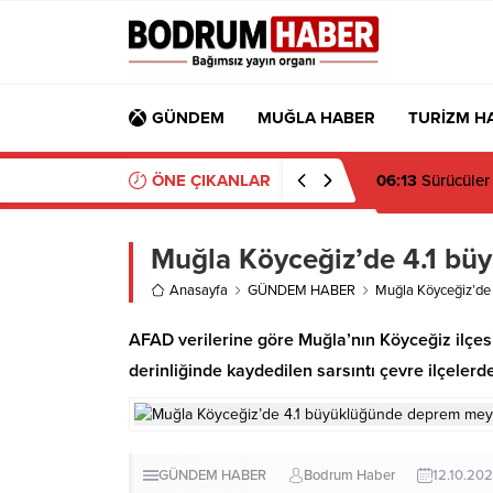
GÜNDEM
MUĞLA HABER
TURİZM H
ÖNE ÇIKANLAR
06:13
Sürücüler
Muğla Köyceğiz’de 4.1 bü
Anasayfa
GÜNDEM HABER
Muğla Köyceğiz’de
AFAD verilerine göre Muğla’nın Köyceğiz ilçe
derinliğinde kaydedilen sarsıntı çevre ilçelerde
GÜNDEM HABER
Bodrum Haber
12.10.20