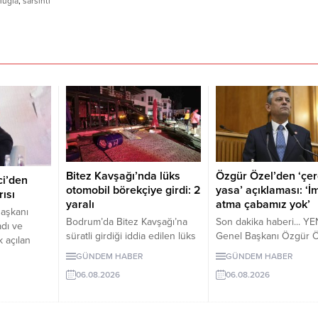
uğla
,
sarsıntı
Bitez Kavşağı’nda lüks
Özgür Özel’den ‘çe
i’den
otomobil börekçiye girdi: 2
yasa’ açıklaması: ‘İ
ısı
yaralı
atma çabamız yok’
aşkanı
Bodrum’da Bitez Kavşağı’na
Son dakika haberi... YEN
adı ve
süratli girdiği iddia edilen lüks
Genel Başkanı Özgür Ö
k açılan
otomobil börekçiye girdi.
çerçeve yasanın özens
a
GÜNDEM HABER
GÜNDEM HABER
Kazada sürücü ve yolcu
hazırlandığını vurgulay
yarıda
06.08.2026
06.08.2026
yaralandı.
"İmza atma çabamız yok
i, tek resmî
andalinci