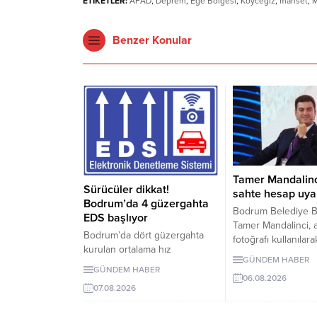
ETİKETLER:
AFAD
,
Deprem
,
Ege Bölgesi
,
Köyceğiz
,
manset
,
M
Benzer Konular
Tamer Mandalinc
Sürücüler dikkat!
sahte hesap uyar
Bodrum’da 4 güzergahta
Bodrum Belediye B
EDS başlıyor
Tamer Mandalinci, 
Bodrum’da dört güzergahta
fotoğrafı kullanılara
kurulan ortalama hız
sahte sosyal medy
GÜNDEM HABER
denetleme sistemi, 10 Ağustos
hesaplarına karşı u
GÜNDEM HABER
2026 Pazartesi günü devreye
06.08.2026
bulundu. Mandalinc
07.08.2026
girecek. İşte EDS uygulanacak
hesabının @tamerm
yollar.
olduğunu açıkladı.