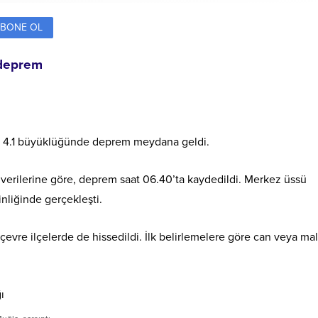
BONE OL
 deprem
de 4.1 büyüklüğünde deprem meydana geldi.
verilerine göre, deprem saat 06.40’ta kaydedildi. Merkez üssü
inliğinde gerçekleşti.
vre ilçelerde de hissedildi. İlk belirlemelere göre can veya mal
ı