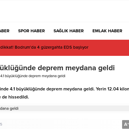
ABER
SPOR HABER
SAĞLIK HABER
EMLAK HABER
 dikkat! Bodrum’da 4 güzergahta EDS başlıyor
yüklüğünde deprem meydana geldi
 4.1 büyüklüğünde deprem meydana geldi
sinde 4.1 büyüklüğünde deprem meydana geldi. Yerin 12.04 kilo
 de hissedildi.
A
+
25