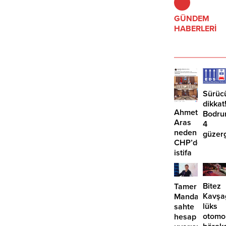
GÜNDEM
HABERLERİ
Sürüc
dikkat
Ahmet
Bodru
Aras
4
neden
güzer
CHP’den
EDS
istifa
başlıy
etmiyor?
Bitez
Tamer
Kavşa
Mandalinci’de
lüks
sahte
otomo
hesap