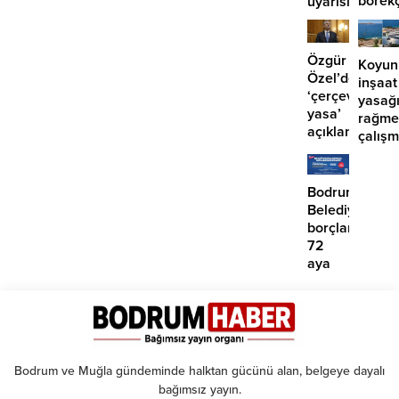
börek
uyarısı
girdi:
2
yaralı
Özgür
Koyun
Özel’den
inşaat
‘çerçeve
yasağ
yasa’
rağme
açıklaması:
çalış
‘İmza
iddias
atma
çabamız
Bodrum
yok’
Belediyesinde
borçlara
72
aya
kadar
taksit
Bodrum ve Muğla gündeminde halktan gücünü alan, belgeye dayalı
bağımsız yayın.