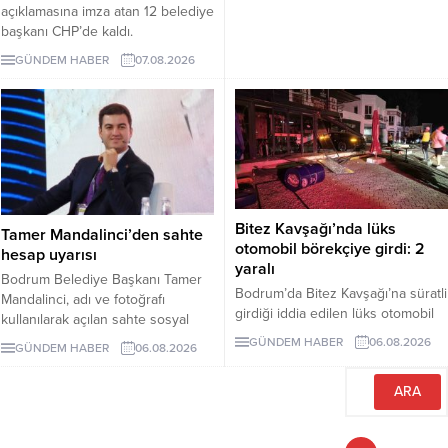
açıklamasına imza atan 12 belediye
başkanı CHP’de kaldı.
Milletvekilleri Yeni Parti’ye
GÜNDEM HABER
07.08.2026
geçerken belediye başkanlarının
tutumu ve CHP yönetiminin
sessizliği tartışılıyor.
Bitez Kavşağı’nda lüks
Tamer Mandalinci’den sahte
otomobil börekçiye girdi: 2
hesap uyarısı
yaralı
Bodrum Belediye Başkanı Tamer
Bodrum’da Bitez Kavşağı’na süratli
Mandalinci, adı ve fotoğrafı
girdiği iddia edilen lüks otomobil
kullanılarak açılan sahte sosyal
börekçiye girdi. Kazada sürücü ve
medya hesaplarına karşı uyarıda
GÜNDEM HABER
06.08.2026
GÜNDEM HABER
06.08.2026
yolcu yaralandı.
bulundu. Mandalinci, tek resmî
hesabının @tamermandalinci
olduğunu açıkladı.