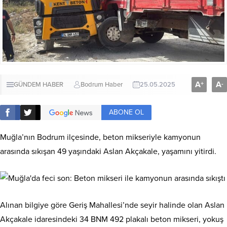
A
A
+
-
GÜNDEM HABER
Bodrum Haber
25.05.2025
ABONE OL
Muğla’nın Bodrum ilçesinde, beton mikseriyle kamyonun
arasında sıkışan 49 yaşındaki Aslan Akçakale, yaşamını yitirdi.
Alınan bilgiye göre Geriş Mahallesi’nde seyir halinde olan Aslan
Akçakale idaresindeki 34 BNM 492 plakalı beton mikseri, yokuş