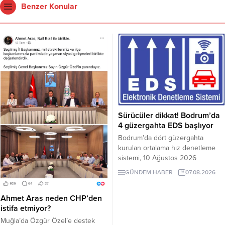
Benzer Konular
Sürücüler dikkat! Bodrum’da
4 güzergahta EDS başlıyor
Bodrum’da dört güzergahta
kurulan ortalama hız denetleme
sistemi, 10 Ağustos 2026
Pazartesi günü devreye girecek.
GÜNDEM HABER
07.08.2026
İşte EDS uygulanacak yollar.
Ahmet Aras neden CHP’den
istifa etmiyor?
Muğla’da Özgür Özel’e destek