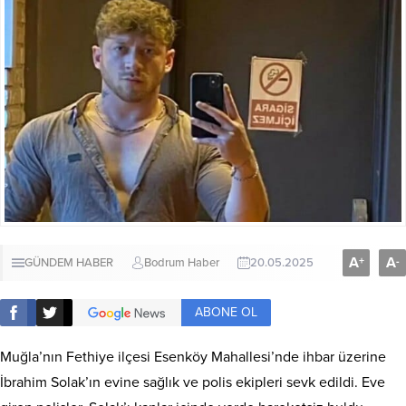
A
A
+
-
GÜNDEM HABER
Bodrum Haber
20.05.2025
ABONE OL
Muğla’nın Fethiye ilçesi Esenköy Mahallesi’nde ihbar üzerine
İbrahim Solak’ın evine sağlık ve polis ekipleri sevk edildi. Eve