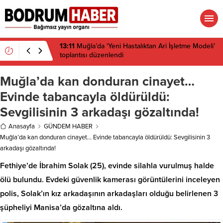
13:11
Muğla’da ‘Yeni Hastalıktan Ari İşletme Modeli’
toplantısı düzenlendi
Muğla’da kan donduran cinayet…
Evinde tabancayla öldürüldü:
Sevgilisinin 3 arkadaşı gözaltında!
Anasayfa
GÜNDEM HABER
Muğla’da kan donduran cinayet… Evinde tabancayla öldürüldü: Sevgilisinin 3
arkadaşı gözaltında!
Fethiye’de İbrahim Solak (25), evinde silahla vurulmuş halde
ölü bulundu. Evdeki güvenlik kamerası görüntülerini inceleyen
polis, Solak’ın kız arkadaşının arkadaşları olduğu belirlenen 3
şüpheliyi Manisa’da gözaltına aldı.