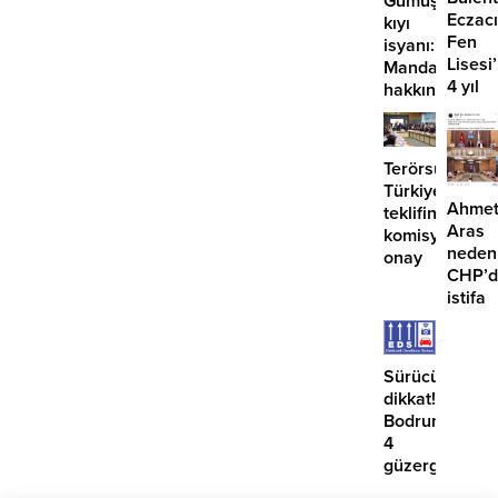
Gümüşlük’te
tamamlandı
Eczacı
kıyı
Fen
isyanı:
Lisesi
Mandalinci
4 yıl
hakkında
geçti,
suç
hâlâ
duyurusu
proje
Terörsüz
konuş
Türkiye
Ahme
teklifine
Aras
komisyondan
neden
onay
CHP’d
istifa
etmiyo
Sürücüler
dikkat!
Bodrum’da
4
güzergahta
EDS