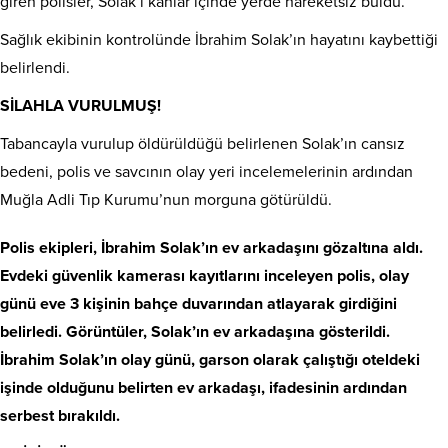
giren polisler, Solak’ı kanlar içinde yerde hareketsiz buldu.
Sağlık ekibinin kontrolünde İbrahim Solak’ın hayatını kaybettiği
belirlendi.
SİLAHLA VURULMUŞ!
Tabancayla vurulup öldürüldüğü belirlenen Solak’ın cansız
bedeni, polis ve savcının olay yeri incelemelerinin ardından
Muğla Adli Tıp Kurumu’nun morguna götürüldü.
Polis ekipleri, İbrahim Solak’ın ev arkadaşını gözaltına aldı.
Evdeki güvenlik kamerası kayıtlarını inceleyen polis, olay
günü eve 3 kişinin bahçe duvarından atlayarak girdiğini
belirledi. Görüntüler, Solak’ın ev arkadaşına gösterildi.
İbrahim Solak’ın olay günü, garson olarak çalıştığı oteldeki
işinde olduğunu belirten ev arkadaşı, ifadesinin ardından
serbest bırakıldı.