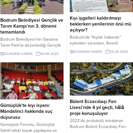
Kıyı işgalleri kaldırılmayı
Bodrum Belediyesi Gençlik ve
beklerken yenilerinin önü mü
Tarım Kampı’nın 3. dönemi
açılıyor?
tamamlandı
Bodrum’da “Kıyılar halkındır”
Bodrum Belediyesi'nin Garaova
eylemleri sürerken, Resmî
Tarım Park'ta düzenlediği Gençlik
Gazete’de yayımlanan
ve Tarım Kampı'nın 3. dönemi;
GÜNDEM HABER
09.08.2026
GÜNDEM HABER
09.08.2026
yönetmelikle kıyı ve sahil
lavanta hasadı, sürdürülebilir tarım
şeritlerinin ticari ünitelerle birlikte
eğitimleri ve Agro Bodrum Rotası
Bakanlığa bağlı kuruluşlara ve
ziyaretleriyle tamamlandı.
iştiraklerine kiralanmasının önü
Katılımcılara sertifika töreniyle
açıldı. Alanların daha sonra
belgeleri verildi.
üçüncü kişilere kullandırılmasını
engelleyen açık bir hüküm
bulunmaması yeni kıyı işgalleri
Bülent Eczacıbaşı Fen
endişesi yarattı.
Gümüşlük’te kıyı isyanı:
Lisesi’nde 4 yıl geçti, hâlâ
Mandalinci hakkında suç
proje konuşuluyor
duyurusu
2022’de protokolü imzalanan
Gümüşlük Forumu, Gümüşlük
Bodrum Bülent Eczacıbaşı Fen
Sahili’ndeki kaçak yapılaşma ve
Lisesi için dört yıl sonra hâlâ proje