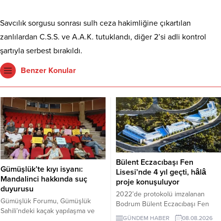
Savcılık sorgusu sonrası sulh ceza hakimliğine çıkartılan
zanlılardan C.S.S. ve A.A.K. tutuklandı, diğer 2’si adli kontrol
şartıyla serbest bırakıldı.
Benzer Konular
Bülent Eczacıbaşı Fen
Gümüşlük’te kıyı isyanı:
Lisesi’nde 4 yıl geçti, hâlâ
Mandalinci hakkında suç
proje konuşuluyor
duyurusu
2022’de protokolü imzalanan
Gümüşlük Forumu, Gümüşlük
Bodrum Bülent Eczacıbaşı Fen
Sahili’ndeki kaçak yapılaşma ve
Lisesi için dört yıl sonra hâlâ proje
GÜNDEM HABER
08.08.2026
Çayıraltı Halk Plajı’ndaki işgal