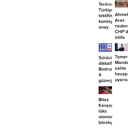
proje
Terörsüz
konuş
Türkiye
Ahme
teklifine
Aras
komisyondan
neden
onay
CHP’d
istifa
etmiyo
Tamer
Sürücüler
Manda
dikkat!
sahte
Bodrum’da
hesap
4
uyarıs
güzergahta
EDS
başlıyor
Bitez
Kavşağı’nda
lüks
otomobil
börekçiye