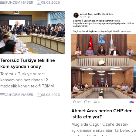
süreci görüşülüyor. Okulun ne
GÜNDEM HABER
08.08.2026
iddiaları nedeniyle Bodrum
zaman tamamlanacağı ve öğrenci
Belediye Başkanı Tamer
kabul edeceği belirsiz.
Mandalinci hakkında suç
duyurusunda bulundu.
Terörsüz Türkiye teklifine
komisyondan onay
Terörsüz Türkiye süreci
kapsamında hazırlanan 12
maddelik kanun teklifi TBMM
Adalet Komisyonunda kabul edildi.
GÜNDEM HABER
08.08.2026
Teklif 5 ve 10 yıllık erteleme
düzenlemeleri içeriyor.
Ahmet Aras neden CHP’den
istifa etmiyor?
Muğla’da Özgür Özel’e destek
açıklamasına imza atan 12 belediye