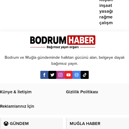
yok’
inşaat
yasağına
rağmen
çalışma
iddiası
Bodrum ve Muğla gündeminde halktan gücünü alan, belgeye dayalı
bağımsız yayın.
Künye & İletişim
Gizlilik Politikası
Reklamlarınız İçin
GÜNDEM
MUĞLA HABER