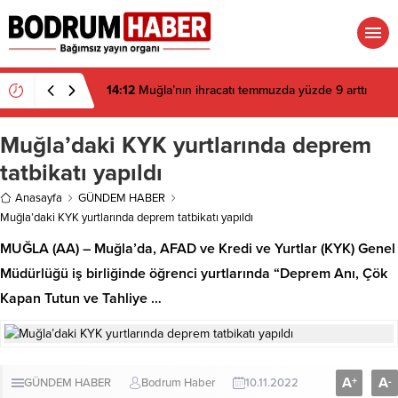
14:12
Muğla’nın ihracatı temmuzda yüzde 9 arttı
Muğla’daki KYK yurtlarında deprem
tatbikatı yapıldı
Anasayfa
GÜNDEM HABER
Muğla’daki KYK yurtlarında deprem tatbikatı yapıldı
MUĞLA (AA) – Muğla’da, AFAD ve Kredi ve Yurtlar (KYK) Genel
Müdürlüğü iş birliğinde öğrenci yurtlarında “Deprem Anı, Çök
Kapan Tutun ve Tahliye …
A
A
+
-
GÜNDEM HABER
Bodrum Haber
10.11.2022