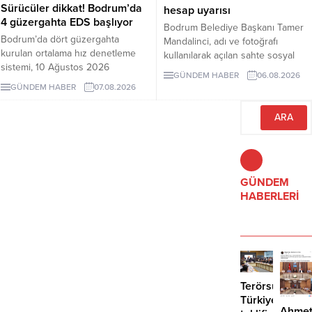
Sürücüler dikkat! Bodrum’da
hesap uyarısı
4 güzergahta EDS başlıyor
Bodrum Belediye Başkanı Tamer
Bodrum’da dört güzergahta
Mandalinci, adı ve fotoğrafı
kurulan ortalama hız denetleme
kullanılarak açılan sahte sosyal
sistemi, 10 Ağustos 2026
medya hesaplarına karşı uyarıda
GÜNDEM HABER
06.08.2026
Pazartesi günü devreye girecek.
bulundu. Mandalinci, tek resmî
GÜNDEM HABER
07.08.2026
İşte EDS uygulanacak yollar.
hesabının @tamermandalinci
olduğunu açıkladı.
GÜNDEM
HABERLERİ
Terörsüz
Türkiye
Ahme