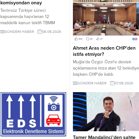
komisyondan onay
Terörsüz Türkiye süreci
kapsamında hazırlanan 12
maddelik kanun teklifi TBMM
Adalet Komisyonunda kabul edildi.
GÜNDEM HABER
08.08.2026
Teklif 5 ve 10 yıllık erteleme
düzenlemeleri içeriyor.
Ahmet Aras neden CHP’den
istifa etmiyor?
Muğla’da Özgür Özel’e destek
açıklamasına imza atan 12 belediye
başkanı CHP’de kaldı.
Milletvekilleri Yeni Parti’ye
GÜNDEM HABER
07.08.2026
geçerken belediye başkanlarının
tutumu ve CHP yönetiminin
sessizliği tartışılıyor.
Tamer Mandalinci’den sahte