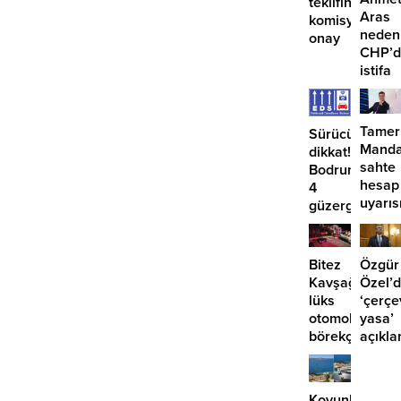
teklifine
Aras
komisyondan
neden
onay
CHP’d
istifa
etmiyo
Tamer
Sürücüler
Manda
dikkat!
sahte
Bodrum’da
hesap
4
uyarıs
güzergahta
EDS
başlıyor
Bitez
Özgür
Kavşağı’nda
Özel’
lüks
‘çerçe
otomobil
yasa’
börekçiye
açıkla
girdi:
‘İmza
2
atma
yaralı
çabam
Koyunbaba’d