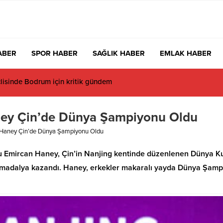
ABER
SPOR HABER
SAĞLIK HABER
EMLAK HABER
 İsmi Var, Cismi Yok: Atatürkçü Düşünce Derneği Pusulayı mı Şaşı
ney Çin’de Dünya Şampiyonu Oldu
 Haney Çin’de Dünya Şampiyonu Oldu
su Emircan Haney, Çin’in Nanjing kentinde düzenlenen Dünya K
tın madalya kazandı. Haney, erkekler makaralı yayda Dünya Şam