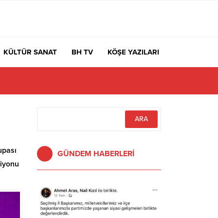
KÜLTÜR SANAT
BH TV
KÖŞE YAZILARI
rdı Yoksa Navigasyon mu Bozuldu?
upası
GÜNDEM HABERLERİ
piyonu