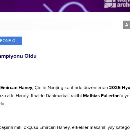
A
+
BONE OL
ampiyonu Oldu
u
Emircan Haney
, Çin’in Nanjing kentinde düzenlenen
2025 Hyu
za attı. Haney, finalde Danimarkalı rakibi
Mathias Fullerton
’u y
du.
şarılı milli okçusu Emircan Haney, erkekler makaralı yay katego