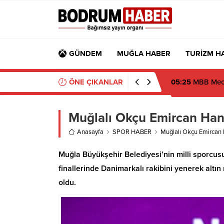
GÜNDEM
MUĞLA HABER
TURİZM H
ÖNE ÇIKANLAR
19:16
Atatürk’ün
Muğlalı Okçu Emircan Ha
Anasayfa
SPOR HABER
Muğlalı Okçu Emircan
Muğla Büyükşehir Belediyesi’nin milli sporcu
finallerinde Danimarkalı rakibini yenerek al
oldu.