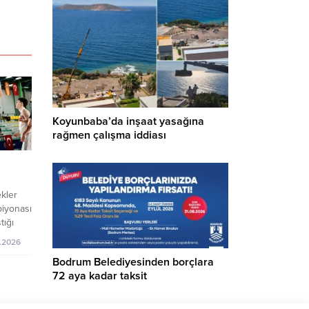
Koyunbaba’da inşaat yasağına
rağmen çalışma iddiası
ekler
iyonası
tığı
du.
.2026
Bodrum Belediyesinden borçlara
72 aya kadar taksit