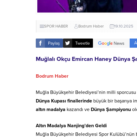
SPOR HABER
Bodrum Haber
19.10.2025
A
Paylaş
Tweetle
Muğlalı Okçu Emircan Haney Dünya Ş
Bodrum Haber
Muğla Büyükşehir Belediyesi’nin milli sporcus
Dünya Kupası finallerinde
büyük bir başarıya im
altın madalya
kazandı ve
Dünya Şampiyonu
ol
Altın Madalya Nanjing’den Geldi
Muğla Büyükşehir Belediyesi Spor Kulübü’nün ba