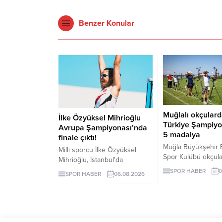
Benzer Konular
Muğlalı okçular
İlke Özyüksel Mihrioğlu
Türkiye Şampiyo
Avrupa Şampiyonası’nda
5 madalya
finale çıktı!
Muğla Büyükşehir 
Milli sporcu İlke Özyüksel
Spor Kulübü okçular
Mihrioğlu, İstanbul'da
Samsun’daki 15 T
düzenlenen 2026 Avrupa
SPOR HABER
0
SPOR HABER
06.08.2026
Demokrasi ve Millî B
Büyükler Modern Pentatlon
Kupası’ndan Türkiy
Şampiyonası'nda adını finale
Şampiyonluğu ve 
yazdırdı.
madalyayla döndü.