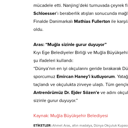
mücadele etti. Nanjing’deki turnuvada çeyrek f
Schloesser
’ı beraberlik atışları sonucunda mağl
Finalde Danimarkalı
Mathias Fullerton
ile karşı
oldu.
Aras: “Muğla sizinle gurur duyuyor”
Kıyı Ege Belediyeler Birliği ve Muğla Büyükşeh
şu ifadeleri kullandı:
“Dünya’nın en iyi okçularını geride bırakarak 
sporcumuz
Emircan Haney’i kutluyorum
. Yata
taçlandı ve okçulukta zirveye ulaştı. Tüm gençl
Antrenörümüz Dr. Ejder Sözen’e
ve adını okçul
sizinle gurur duyuyor.”
Kaynak: Muğla Büyükşehir Belediyesi
ETİKETLER:
Ahmet Aras
,
altın madalya
,
Dünya Okçuluk Kupası