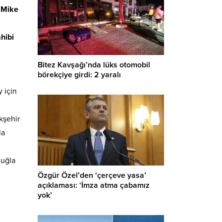
ı
Mike
hibi
Bitez Kavşağı’nda lüks otomobil
börekçiye girdi: 2 yaralı
 için
kşehir
la
Muğla
Özgür Özel’den ‘çerçeve yasa’
açıklaması: ‘İmza atma çabamız
yok’