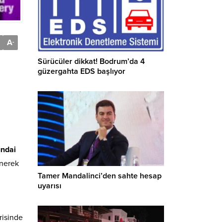
A
-
Sürücüler dikkat! Bodrum’da 4
güzergahta EDS başlıyor
ndai
enerek
Tamer Mandalinci’den sahte hesap
uyarısı
risinde