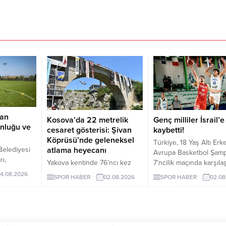
dan
Kosova’da 22 metrelik
Genç milliler İsrail’e
nluğu ve
cesaret gösterisi: Şivan
kaybetti!
Köprüsü’nde geleneksel
Türkiye, 18 Yaş Altı Erk
Belediyesi
atlama heyecanı
Avrupa Basketbol Şamp
ı,
Yakova kentinde 76’ncı kez
7'ncilik maçında karşılaş
emmuz
düzenlenen Şivan Köprüsü
İsrail'e 85-79 mağlup ol
4.08.2026
SPOR HABER
02.08.2026
SPOR HABER
02.08
irlik
Geleneksel Atlama Yarışı,
e
bölgeden gelen sporcuların
beş
nefes kesen gösterilerine
sahne oldu.