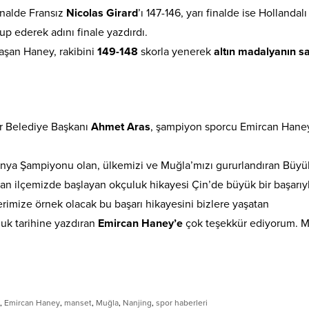
inalde Fransız
Nicolas Girard
’ı 147-146, yarı finalde ise Hollandal
up ederek adını finale yazdırdı.
laşan Haney, rakibini
149-148
skorla yenerek
altın madalyanın sa
ir Belediye Başkanı
Ahmet Aras
, şampiyon sporcu Emircan Haney
Dünya Şampiyonu olan, ülkemizi ve Muğla’mızı gururlandıran Büyü
ğan ilçemizde başlayan okçuluk hikayesi Çin’de büyük bir başarıy
erimize örnek olacak bu başarı hikayesini bizlere yaşatan
uk tarihine yazdıran
Emircan Haney’e
çok teşekkür ediyorum. 
,
Emircan Haney
,
manset
,
Muğla
,
Nanjing
,
spor haberleri