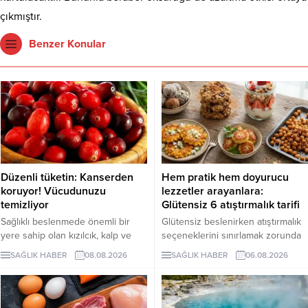
çıkmıştır.
Benzer Konular
Düzenli tüketin: Kanserden
Hem pratik hem doyurucu
koruyor! Vücudunuzu
lezzetler arayanlara:
temizliyor
Glütensiz 6 atıştırmalık tarifi
Sağlıklı beslenmede önemli bir
Glütensiz beslenirken atıştırmalık
yere sahip olan kızılcık, kalp ve
seçeneklerini sınırlamak zorunda
damar sistemini desteklerken
değilsiniz. Evde kolayca
SAĞLIK HABER
08.08.2026
SAĞLIK HABER
06.08.2026
bağışıklık sisteminin güçlenmesine
hazırlayabileceğiniz bu 5 glütensiz
de katkı sağlıyor. Enfeksiyonlara
tarif, hem pratik hem de lezzetli
karşı koruyucu etkileriyle bilinen
alternatifler sunuyor.
kızılcık, bazı kanser türlerine karşı