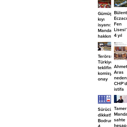
Bülent
Gümüşlük’te
Eczacı
kıyı
Fen
isyanı:
Lisesi
Mandalinci
4 yıl
hakkında
geçti,
suç
hâlâ
duyurusu
proje
Terörsüz
konuş
Türkiye
Ahme
teklifine
Aras
komisyondan
neden
onay
CHP’d
istifa
etmiyo
Tamer
Sürücüler
Manda
dikkat!
sahte
Bodrum’da
hesap
4