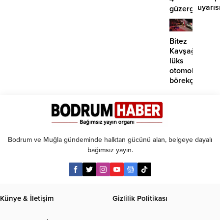
uyarıs
güzergahta
EDS
başlıyor
Bitez
Kavşağı’nda
lüks
otomobil
börekçiye
girdi:
2
yaralı
Bodrum ve Muğla gündeminde halktan gücünü alan, belgeye dayalı
bağımsız yayın.
Künye & İletişim
Gizlilik Politikası