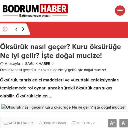
15:45
Bülent Eczacıbaşı Fen Lisesi’nde 4 yıl geçti,
hâlâ proje konuşuluyor
Öksürük nasıl geçer? Kuru öksürüğe
Ne iyi gelir? İşte doğal mucize!
Anasayfa
SAĞLIK HABER
Öksürük nasıl geçer? Kuru öksürüğe Ne iyi gelir? İşte doğal mucize!
Öksürük, tahriş edici maddeleri ve vücuttaki enfeksiyonları
temizlemede rol oynar, ancak sürekli öksürük can sıkıcı
olabilir. Öksürük için en …
A
A
+
-
SAĞLIK HABER
Bodrum Haber
26.10.2022