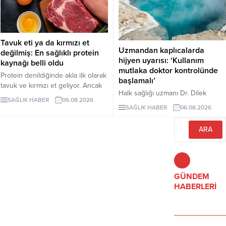
koruyucu rol oynarken vücuttaki
iltihaplanmanın göstergelerinden
biri olan CRP seviyesinin
düşürülmesine destek oluyor.
Tavuk eti ya da kırmızı et
Uzmandan kaplıcalarda
değilmiş: En sağlıklı protein
hijyen uyarısı: ‘Kullanım
kaynağı belli oldu
mutlaka doktor kontrolünde
Protein denildiğinde akla ilk olarak
başlamalı’
tavuk ve kırmızı et geliyor. Ancak
Halk sağlığı uzmanı Dr. Dilek
bilim insanları, son yıllarda yapılan
SAĞLIK HABER
06.08.2026
Aslan, kaplıcaların kas ve iskelet
araştırmaların kurubaklagilleri daha
SAĞLIK HABER
06.08.2026
sistemi rahatsızlıkları ile stresin
sağlıklı bir protein kaynağı olarak
azaltılmasında yarar
öne çıkardığını belirtiyor. Özellikle
sağlayabileceğini ancak hijyen
mercimek, nohut ve fasulyenin
kurallarına uyulmaması ve bilinçsiz
hem yüksek protein hem de lif
kullanımın ciddi sağlık sorunlarına
içeriğiyle uzun vadeli sağlık
yol açabileceğini belirtti. Aslan,
açısından önemli avantajlar
kaplıca tedavisinin mutlaka sağlık
GÜNDEM
sunduğu ifade ediliyor.
çalışanlarının önerisiyle
HABERLERİ
uygulanması gerektiğini vurguladı.