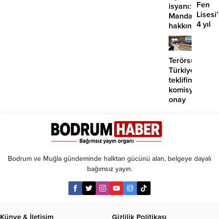
Fen
isyanı:
Lisesi
Mandalinci
4 yıl
hakkında
geçti,
suç
hâlâ
duyurusu
proje
Terörsüz
konuş
Türkiye
teklifine
komisyondan
onay
Bodrum ve Muğla gündeminde halktan gücünü alan, belgeye dayalı
bağımsız yayın.
Künye & İletişim
Gizlilik Politikası