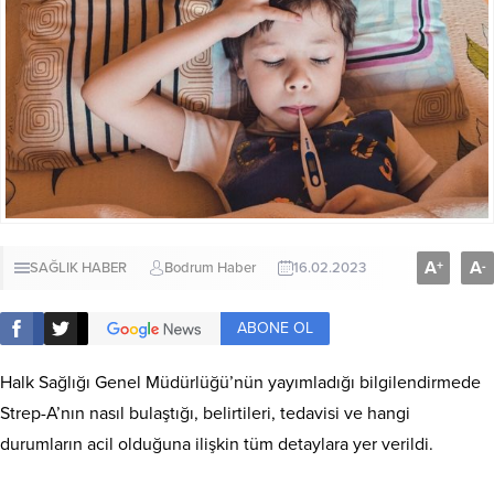
A
A
+
-
SAĞLIK HABER
Bodrum Haber
16.02.2023
ABONE OL
Halk Sağlığı Genel Müdürlüğü’nün yayımladığı bilgilendirmede
Strep-A’nın nasıl bulaştığı, belirtileri, tedavisi ve hangi
durumların acil olduğuna ilişkin tüm detaylara yer verildi.