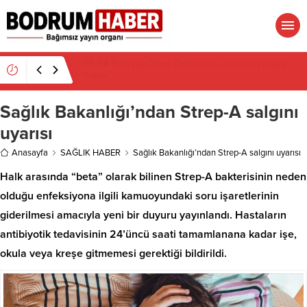
05:34
Süreyya Öneş Derici’den çerçeve yasaya
“hayır”
Sağlık Bakanlığı’ndan Strep-A salgını
uyarısı
Anasayfa
SAĞLIK HABER
Sağlık Bakanlığı’ndan Strep-A salgını uyarısı
Halk arasında “beta” olarak bilinen Strep-A bakterisinin neden
olduğu enfeksiyona ilgili kamuoyundaki soru işaretlerinin
giderilmesi amacıyla yeni bir duyuru yayınlandı. Hastaların
antibiyotik tedavisinin 24’üncü saati tamamlanana kadar işe,
okula veya kreşe gitmemesi gerektiği bildirildi.