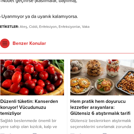
-Nöbet geçirirse (kasılmalar, bayılma),
-Uyanmıyor ya da uyanık kalamıyorsa.
ETİKETLER:
Ateş
,
Ciddi
,
Enfeksiyon
,
Enfeksiyonlar
,
Vaka
Benzer Konular
Düzenli tüketin: Kanserden
Hem pratik hem doyurucu
koruyor! Vücudunuzu
lezzetler arayanlara:
temizliyor
Glütensiz 6 atıştırmalık tarifi
Sağlıklı beslenmede önemli bir
Glütensiz beslenirken atıştırmalık
yere sahip olan kızılcık, kalp ve
seçeneklerini sınırlamak zorunda
damar sistemini desteklerken
değilsiniz. Evde kolayca