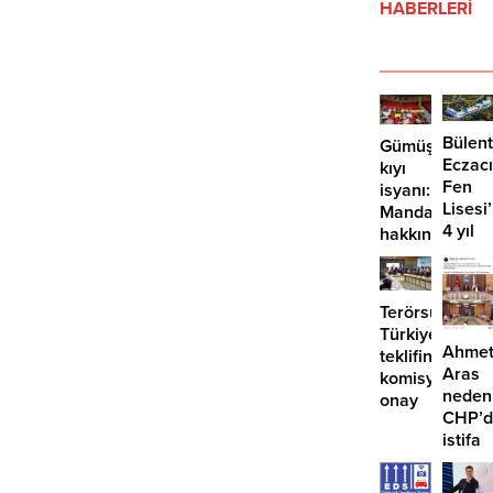
HABERLERİ
Bülent
Gümüşlük’te
Eczacı
kıyı
Fen
isyanı:
Lisesi
Mandalinci
4 yıl
hakkında
geçti,
suç
hâlâ
duyurusu
proje
Terörsüz
konuş
Türkiye
Ahme
teklifine
Aras
komisyondan
neden
onay
CHP’d
istifa
etmiyo