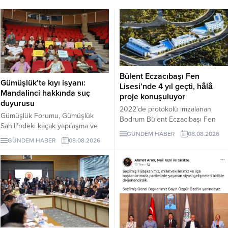
Bülent Eczacıbaşı Fen
Gümüşlük’te kıyı isyanı:
Lisesi’nde 4 yıl geçti, hâlâ
Mandalinci hakkında suç
proje konuşuluyor
duyurusu
2022’de protokolü imzalanan
Gümüşlük Forumu, Gümüşlük
Bodrum Bülent Eczacıbaşı Fen
Sahili’ndeki kaçak yapılaşma ve
Lisesi için dört yıl sonra hâlâ proje
GÜNDEM HABER
08.08.2026
Çayıraltı Halk Plajı’ndaki işgal
süreci görüşülüyor. Okulun ne
GÜNDEM HABER
08.08.2026
iddiaları nedeniyle Bodrum
zaman tamamlanacağı ve öğrenci
Belediye Başkanı Tamer
kabul edeceği belirsiz.
Mandalinci hakkında suç
duyurusunda bulundu.