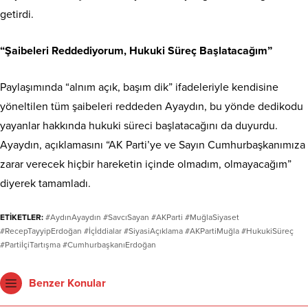
getirdi.
“Şaibeleri Reddediyorum, Hukuki Süreç Başlatacağım”
Paylaşımında “alnım açık, başım dik” ifadeleriyle kendisine
yöneltilen tüm şaibeleri reddeden Ayaydın, bu yönde dedikodu
yayanlar hakkında hukuki süreci başlatacağını da duyurdu.
Ayaydın, açıklamasını “AK Parti’ye ve Sayın Cumhurbaşkanımıza
zarar verecek hiçbir hareketin içinde olmadım, olmayacağım”
diyerek tamamladı.
ETİKETLER:
#AydınAyaydın #SavcıSayan #AKParti #MuğlaSiyaset
#RecepTayyipErdoğan #İçİddialar #SiyasiAçıklama #AKPartiMuğla #HukukiSüreç
#PartiİçiTartışma #CumhurbaşkanıErdoğan
Benzer Konular