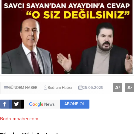
A
A
+
-
GÜNDEM HABER
Bodrum Haber
25.05.2025
ABONE OL
Bodrumhaber.com