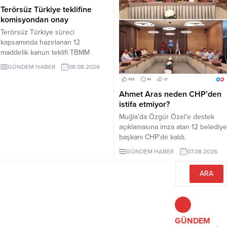
Terörsüz Türkiye teklifine
komisyondan onay
Terörsüz Türkiye süreci
kapsamında hazırlanan 12
maddelik kanun teklifi TBMM
Adalet Komisyonunda kabul edildi.
GÜNDEM HABER
08.08.2026
Teklif 5 ve 10 yıllık erteleme
düzenlemeleri içeriyor.
Ahmet Aras neden CHP’den
istifa etmiyor?
Muğla’da Özgür Özel’e destek
açıklamasına imza atan 12 belediye
başkanı CHP’de kaldı.
Milletvekilleri Yeni Parti’ye
GÜNDEM HABER
07.08.2026
geçerken belediye başkanlarının
tutumu ve CHP yönetiminin
sessizliği tartışılıyor.
GÜNDEM