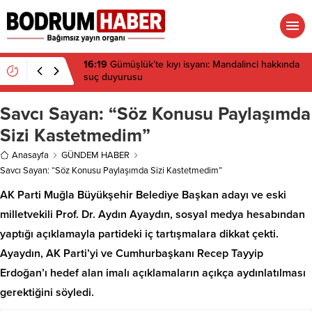
15:45
Bülent Eczacıbaşı Fen Lisesi’nde 4 yıl geçti,
hâlâ proje konuşuluyor
Savcı Sayan: “Söz Konusu Paylaşımda
Sizi Kastetmedim”
Anasayfa
GÜNDEM HABER
Savcı Sayan: “Söz Konusu Paylaşımda Sizi Kastetmedim”
AK Parti Muğla Büyükşehir Belediye Başkan adayı ve eski
milletvekili Prof. Dr. Aydın Ayaydın, sosyal medya hesabından
yaptığı açıklamayla partideki iç tartışmalara dikkat çekti.
Ayaydın, AK Parti’yi ve Cumhurbaşkanı Recep Tayyip
Erdoğan’ı hedef alan imalı açıklamaların açıkça aydınlatılması
gerektiğini söyledi.