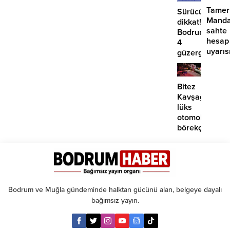
Tamer
Sürücüler
Manda
dikkat!
sahte
Bodrum’da
hesap
4
uyarıs
güzergahta
EDS
başlıyor
Bitez
Kavşağı’nda
lüks
otomobil
börekçiye
girdi:
2
yaralı
Bodrum ve Muğla gündeminde halktan gücünü alan, belgeye dayalı
bağımsız yayın.