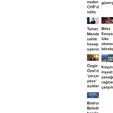
neden
güzer
CHP’den
EDS
istifa
başlıy
etmiyor?
Bitez
Tamer
Kavşa
Mandalinci’de
lüks
sahte
otomo
hesap
börek
uyarısı
girdi:
2
yaralı
Özgür
Koyun
Özel’den
inşaat
‘çerçeve
yasağ
yasa’
rağme
açıklaması:
çalış
‘İmza
iddias
atma
çabamız
Bodrum
yok’
Belediyesinde