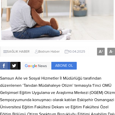
A
A
+
-
SAĞLIK HABER
Bodrum Haber
10.04.2025
ABONE OL
Samsun Aile ve Sosyal Hizmetler İl Müdürlüğü tarafından
düzenlenen ‘Tanıdan Müdahaleye Otizm’ temasıyla 1’inci OMÜ
Gelişimsel Eğitim Uygulama ve Araştırma Merkezi (OGEM) Otizm
Sempozyumunda konuşmacı olarak katılan Eskişehir Osmangazi
Üniversitesi Eğitim Fakültesi Dekanı ve Eğitim Fakültesi Özel
Eğitim Bölümü Otizm Spektrum Bozukluğu Eğitimi Anabilim Dalı