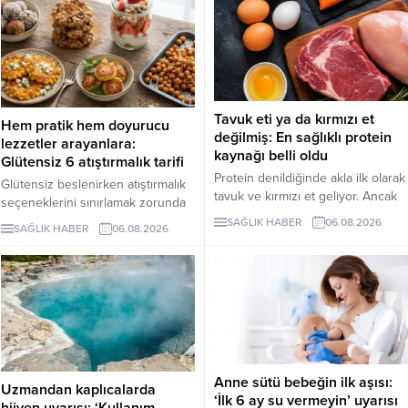
Tavuk eti ya da kırmızı et
Hem pratik hem doyurucu
değilmiş: En sağlıklı protein
lezzetler arayanlara:
kaynağı belli oldu
Glütensiz 6 atıştırmalık tarifi
Protein denildiğinde akla ilk olarak
Glütensiz beslenirken atıştırmalık
tavuk ve kırmızı et geliyor. Ancak
seçeneklerini sınırlamak zorunda
bilim insanları, son yıllarda yapılan
değilsiniz. Evde kolayca
SAĞLIK HABER
06.08.2026
SAĞLIK HABER
06.08.2026
araştırmaların kurubaklagilleri daha
hazırlayabileceğiniz bu 5 glütensiz
sağlıklı bir protein kaynağı olarak
tarif, hem pratik hem de lezzetli
öne çıkardığını belirtiyor. Özellikle
alternatifler sunuyor.
mercimek, nohut ve fasulyenin
hem yüksek protein hem de lif
içeriğiyle uzun vadeli sağlık
açısından önemli avantajlar
sunduğu ifade ediliyor.
Anne sütü bebeğin ilk aşısı:
Uzmandan kaplıcalarda
‘İlk 6 ay su vermeyin’ uyarısı