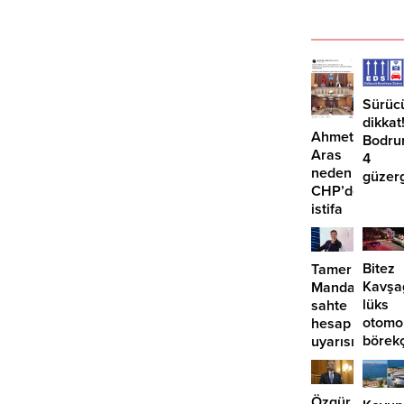
Sürüc
dikkat
Ahmet
Bodru
Aras
4
neden
güzer
CHP’den
EDS
istifa
başlıy
etmiyor?
Bitez
Tamer
Kavşa
Mandalinci’de
lüks
sahte
otomo
hesap
börek
uyarısı
girdi:
2
yaralı
Özgür