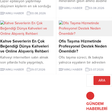
mineralinin glisin amino asidine
Lazer epilasyon yaptırmayı
bağlandığı bir takviye formudur.
düşünen kişilerin en sık sorduğu
FARKLI HABER
03.08.2026
Glisin, vücudun protein yapımında
konuların başında kaç seans
FARKLI HABER
03.08.2026
kullandığı en küçük amino asittir
gerektiği gelir. Ancak bu soruya
ve burada minerali taşıyan bileşen
herkes için geçerli tek bir sayı
olarak görev yapar.
vermek mümkün değildir. Cilt
rengi, kılın kalınlığı, uygulama
bölgesi ve hormonal özellikler
Kahve Severlerin En Çok
Ofis Taşıma Hizmetinde
seans planını etkileyebilir. İzmir
Beğendiği Dünya Kahveleri
Profesyonel Destek Neden
lazer epilasyon seçenekleri
ve Online Alışveriş Rehberi
Önemlidir?
araştırılırken kısa sürede kesin
sonuç vadeden açıklamalarla
Kahveyi internetten satın almak
Ofis taşıma süreci, ilk bakışta
karşılaşılabilir....
son yıllarda hızla yaygınlaştı,
yalnızca eşyaların bir adresten
çünkü artık dünyanın en özel
başka bir adrese götürülmesi gibi
FARKLI HABER
29.07.2026
FARKLI HABER
23.07.2026
yörelerinden gelen çekirdekler
görünse de kurumsal işletmeler
birkaç tıkla kapınıza kadar
için bundan çok daha geniş bir
ulaşabiliyor.
anlam taşır.
GÜNDEM
HABERLERİ