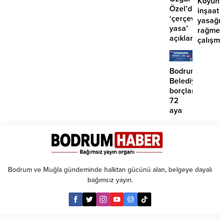
Koyun
Özel’den
inşaat
‘çerçeve
yasağ
yasa’
rağme
açıklaması:
çalış
‘İmza
iddias
atma
çabamız
Bodrum
yok’
Belediyesinde
borçlara
72
aya
kadar
taksit
Bodrum ve Muğla gündeminde halktan gücünü alan, belgeye dayalı
bağımsız yayın.