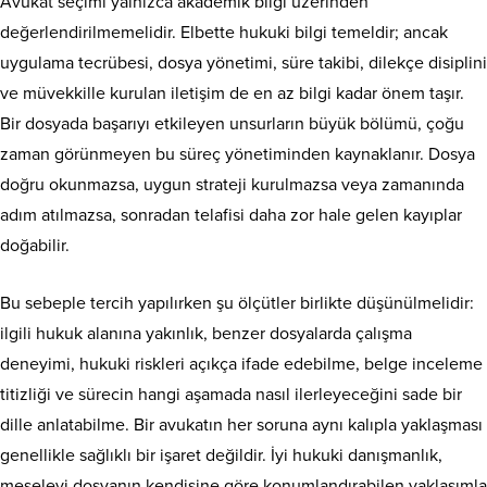
Avukat seçimi yalnızca akademik bilgi üzerinden
değerlendirilmemelidir. Elbette hukuki bilgi temeldir; ancak
uygulama tecrübesi, dosya yönetimi, süre takibi, dilekçe disiplini
ve müvekkille kurulan iletişim de en az bilgi kadar önem taşır.
Bir dosyada başarıyı etkileyen unsurların büyük bölümü, çoğu
zaman görünmeyen bu süreç yönetiminden kaynaklanır. Dosya
doğru okunmazsa, uygun strateji kurulmazsa veya zamanında
adım atılmazsa, sonradan telafisi daha zor hale gelen kayıplar
doğabilir.
Bu sebeple tercih yapılırken şu ölçütler birlikte düşünülmelidir:
ilgili hukuk alanına yakınlık, benzer dosyalarda çalışma
deneyimi, hukuki riskleri açıkça ifade edebilme, belge inceleme
titizliği ve sürecin hangi aşamada nasıl ilerleyeceğini sade bir
dille anlatabilme. Bir avukatın her soruna aynı kalıpla yaklaşması
genellikle sağlıklı bir işaret değildir. İyi hukuki danışmanlık,
meseleyi dosyanın kendisine göre konumlandırabilen yaklaşımla