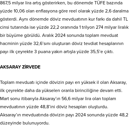
867,5 milyar li­ra artış gösterirken, bu dönemde TÜFE bazında
yüzde 10,06 olan enf­lasyona göre reel olarak yüzde 2,6 daralma
gösterdi. Aynı dönemde dö­viz mevduatının kur farkı da da­hil TL
cinsi tutarında ise yüzde 22,2 oranında 1 trilyon 274 mil­yar liralık
bir büyüme görüldü. Aralık 2024 sonunda top­lam mevduat
hacminin yüzde 32,6’sını oluşturan döviz tevdi­at hesaplarının
payı ilk çeyrek­te 3 puana yakın artışla yüzde 35,5’e çıktı.
AKSARAY ZİRVEDE
Toplam mevduatı içinde dö­vizin payı en yüksek il olan Aksaray,
ilk çeyrekte daha da yükselen oranla birinciliğine devam etti.
Mart sonu itibarıyla Aksaray’ın 56,6 milyar lira olan toplam
mevduatının yüzde 48,8’ini döviz hesapları oluş­turdu.
Aksaray’ın mevduatın­da dövizin payı 2024 sonunda yüzde 48,2
düzeyinde bulunu­yordu.