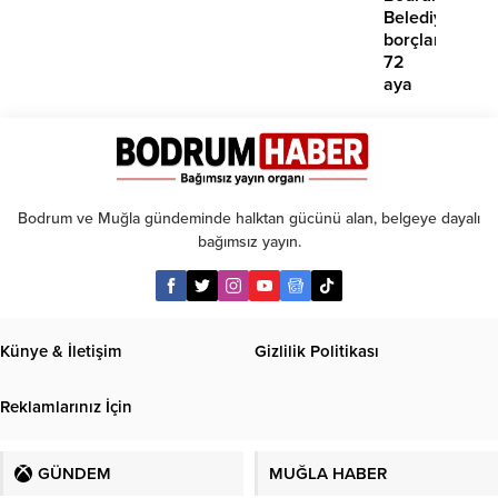
yok’
Belediyesinde
borçlara
72
aya
kadar
taksit
Bodrum ve Muğla gündeminde halktan gücünü alan, belgeye dayalı
bağımsız yayın.
Künye & İletişim
Gizlilik Politikası
Reklamlarınız İçin
GÜNDEM
MUĞLA HABER