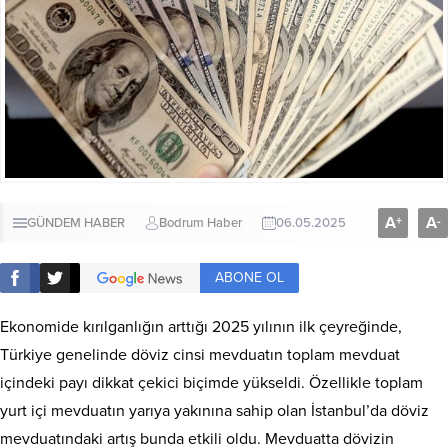
A
A
+
-
GÜNDEM HABER
Bodrum Haber
06.05.2025
ABONE OL
Ekonomide kırılganlığın arttığı 2025 yılının ilk çeyreğinde,
Türkiye genelinde döviz cinsi mevduatın toplam mevduat
içindeki payı dikkat çekici biçimde yükseldi. Özellikle toplam
yurt içi mevduatın ya­rıya yakınına sahip olan İstan­bul’da döviz
mevduatındaki ar­tış bunda etkili oldu. Mevduatta dövizin