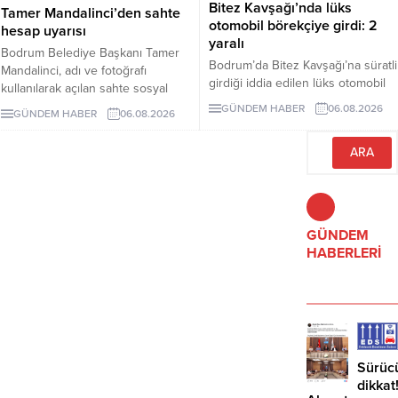
Bitez Kavşağı’nda lüks
Tamer Mandalinci’den sahte
otomobil börekçiye girdi: 2
hesap uyarısı
yaralı
Bodrum Belediye Başkanı Tamer
Bodrum’da Bitez Kavşağı’na süratli
Mandalinci, adı ve fotoğrafı
girdiği iddia edilen lüks otomobil
kullanılarak açılan sahte sosyal
börekçiye girdi. Kazada sürücü ve
medya hesaplarına karşı uyarıda
GÜNDEM HABER
06.08.2026
GÜNDEM HABER
06.08.2026
yolcu yaralandı.
bulundu. Mandalinci, tek resmî
hesabının @tamermandalinci
olduğunu açıkladı.
GÜNDEM
HABERLERİ
Sürüc
dikkat