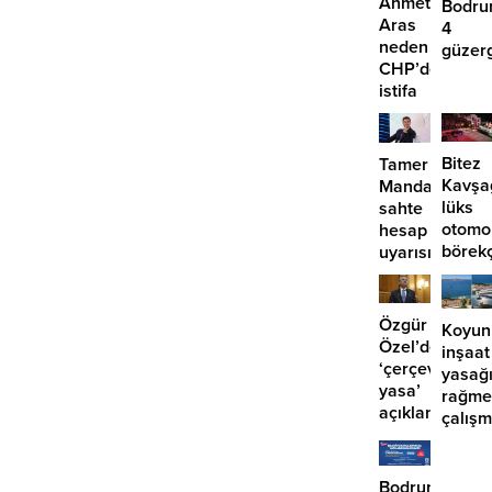
Ahmet
Bodru
Aras
4
neden
güzer
CHP’den
EDS
istifa
başlıy
etmiyor?
Bitez
Tamer
Kavşa
Mandalinci’de
lüks
sahte
otomo
hesap
börek
uyarısı
girdi:
2
yaralı
Özgür
Koyun
Özel’den
inşaat
‘çerçeve
yasağ
yasa’
rağme
açıklaması:
çalış
‘İmza
iddias
atma
çabamız
Bodrum