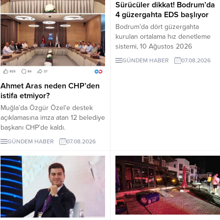
Sürücüler dikkat! Bodrum’da
4 güzergahta EDS başlıyor
Bodrum’da dört güzergahta
kurulan ortalama hız denetleme
sistemi, 10 Ağustos 2026
Pazartesi günü devreye girecek.
GÜNDEM HABER
07.08.2026
İşte EDS uygulanacak yollar.
Ahmet Aras neden CHP’den
istifa etmiyor?
Muğla’da Özgür Özel’e destek
açıklamasına imza atan 12 belediye
başkanı CHP’de kaldı.
Milletvekilleri Yeni Parti’ye
GÜNDEM HABER
07.08.2026
geçerken belediye başkanlarının
tutumu ve CHP yönetiminin
sessizliği tartışılıyor.