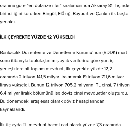
oranına göre “en dolari­ze iller” sıralamasında Aksaray 81 il içinde
birinciliğini korur­ken Bingöl, Elâzığ, Bayburt ve Çankırı ilk beşte
yer aldı.
İLK ÇEYREKTE YÜZDE 12 YÜKSELDİ
Bankacılık Düzenleme ve De­netleme Kurumu’nun (BDDK) mart
sonu itibarıyla toplulaştı­rılmış aylık verilerine göre yurt içi
yerleşiklere ait toplam mev­duat, ilk çeyrekte yüzde 12,2
oranında 2 trilyon 141,5 milyar lira artarak 19 trilyon 711,6 mil­yar
liraya yükseldi. Bunun 12 tril­yon 705,2 milyarını TL cinsi, 7 trilyon
6,4 milyar liralık bölü­münü ise döviz cinsi mevduat­lar oluşturdu.
Bu dönemdeki ar­tış esas olarak döviz hesapların­dan
kaynaklandı.
İlk üç ayda TL mevduat hacmi cari olarak yüz­de 7,3 oranında