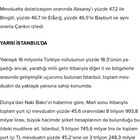
Mevduatta dolarizasyon ora­nında Aksaray’ı yüzde 47,2 ile
Bingöl, yüzde 46,7 ile Elâzığ, yüzde 46,5’le Bayburt ve aynı
oranla Çankırı izledi.
YARISI İSTANBUL’DA
Yaklaşık 16 milyonla Türkiye nüfusunun yüzde 18,3’ünün ya­
şadığı ancak, yarattığı milli gelir itibarıyla diğer il ve bölgelerle
arasında gelişmişlik uçurumu bulunan İstanbul, toplam mev­
duatın da yaklaşık yarısına sa­hip konumda.
Dünya’dan Naki Bakır’ın haberine göre, Mart sonu itibarıyla
toplam yurt içi mevduatın yüzde 45,6 oranındaki 8 trilyon 993,8
mil­yar lirası, büyük hacimde şirket hesaplarının da bulunduğu bu
ildeki mudilere ait. İstanbul, 5 trilyon 745,6 milyar lira ile top­lam
yurt içi TL mevduatın yüz­de 45,2’sine ve 3 trilyon 248,3 milyar