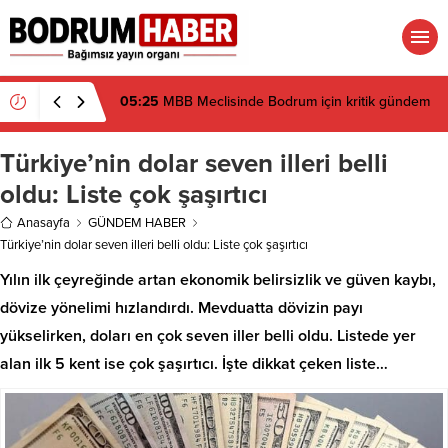
19:16
Atatürk’ün İsmi Var, Cismi Yok: Atatürkçü
Düşünce Derneği Pusulayı mı Şaşırdı Yoksa
Navigasyon mu Bozuldu?
Türkiye’nin dolar seven illeri belli
oldu: Liste çok şaşırtıcı
Anasayfa
GÜNDEM HABER
Türkiye’nin dolar seven illeri belli oldu: Liste çok şaşırtıcı
Yılın ilk çeyreğinde artan ekonomik belirsizlik ve güven kaybı,
dövize yönelimi hızlandırdı. Mevduatta dövizin payı
yükselirken, doları en çok seven iller belli oldu. Listede yer
alan ilk 5 kent ise çok şaşırtıcı. İşte dikkat çeken liste…