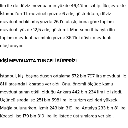
lira ile de döviz mevdu­atının yüzde 46,4’üne sahip. İlk çeyrekte
İstanbul’un TL mevduatı yüzde 6 artış gösterirken, döviz
mevduatındaki artış yüz­de 26,1’e ulaştı, buna göre toplam
mevduatı yüzde 12,5 artış gösterdi. Mart sonu itibarıyla ilin
toplam mev­duat hacminin yüzde 36,1’ini döviz mevduatı
oluşturuyor.
KİŞİ MEVDUATTA TUNCELİ SÜRPRİZİ
İstanbul, kişi başına düşen ortalama 572 bin 797 lira mevduat ile
81 il arasında ilk sırada yer aldı. Onu, önemli ölçüde kamu
mevduatlarının etkili olduğu Ankara 442 bin 234 lira ile izledi.
Üçüncü sırada ise 251 bin 598 lira ile turizm gelirleri yüksek
Muğla bulunurken, İzmir 243 bin 319 lira, Antalya 233 bin 81 lira,
Kocaeli ise 179 bin 310 lira ile listede üst sıralarda yer aldı.