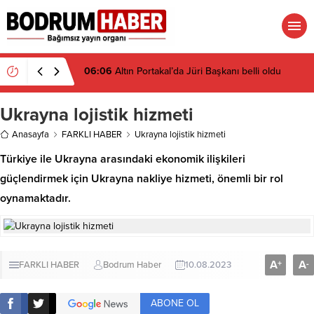
06:05
Antalya’da zirve Rusların: 7 ayda rekor
Ukrayna lojistik hizmeti
Anasayfa
FARKLI HABER
Ukrayna lojistik hizmeti
Türkiye ile Ukrayna arasındaki ekonomik ilişkileri
güçlendirmek için Ukrayna nakliye hizmeti, önemli bir rol
oynamaktadır.
A
A
+
-
FARKLI HABER
Bodrum Haber
10.08.2023
ABONE OL