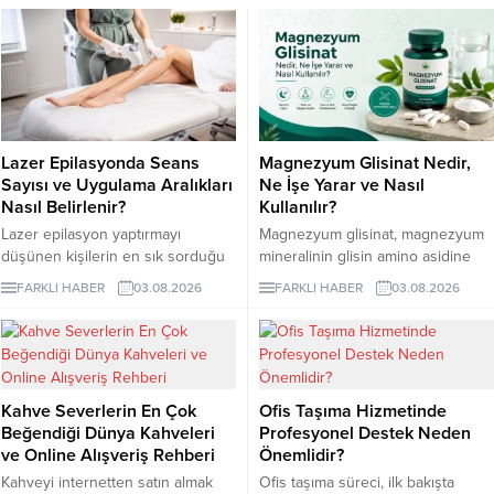
Lazer Epilasyonda Seans
Magnezyum Glisinat Nedir,
Sayısı ve Uygulama Aralıkları
Ne İşe Yarar ve Nasıl
Nasıl Belirlenir?
Kullanılır?
Lazer epilasyon yaptırmayı
Magnezyum glisinat, magnezyum
düşünen kişilerin en sık sorduğu
mineralinin glisin amino asidine
konuların başında kaç seans
bağlandığı bir takviye formudur.
FARKLI HABER
03.08.2026
FARKLI HABER
03.08.2026
gerektiği gelir. Ancak bu soruya
Glisin, vücudun protein yapımında
herkes için geçerli tek bir sayı
kullandığı en küçük amino asittir
vermek mümkün değildir. Cilt
ve burada minerali taşıyan bileşen
rengi, kılın kalınlığı, uygulama
olarak görev yapar.
bölgesi ve hormonal özellikler
Kahve Severlerin En Çok
Ofis Taşıma Hizmetinde
seans planını etkileyebilir. İzmir
Beğendiği Dünya Kahveleri
Profesyonel Destek Neden
lazer epilasyon seçenekleri
ve Online Alışveriş Rehberi
Önemlidir?
araştırılırken kısa sürede kesin
sonuç vadeden açıklamalarla
Kahveyi internetten satın almak
Ofis taşıma süreci, ilk bakışta