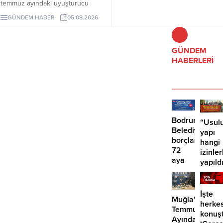
temmuz ayındaki uyuşturucu
yapıların feshedildiğini ve
operasyonlarında 243 şüpheli
GÜNDEM HABER
05.08.2026
silahların tamamen bırakıldığını
gözaltına alındı, 29 kişi tutuklandı.
tespit etmesi şartına bağlanıyor.
GÜNDEM
HABERLERİ
Bodrum
“Usulu
Belediyesinde
yapı
borçlara
hangi
72
izinler
aya
yapıld
kadar
taksit
İşte
Muğla’da
herke
Temmuz
konuş
Ayında