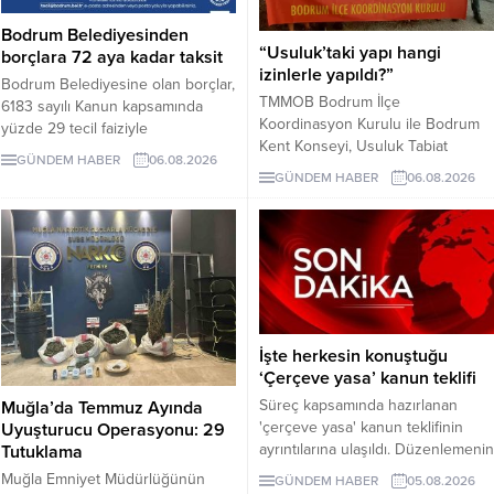
Bodrum Belediyesinden
“Usuluk’taki yapı hangi
borçlara 72 aya kadar taksit
izinlerle yapıldı?”
Bodrum Belediyesine olan borçlar,
TMMOB Bodrum İlçe
6183 sayılı Kanun kapsamında
Koordinasyon Kurulu ile Bodrum
yüzde 29 tecil faiziyle
Kent Konseyi, Usuluk Tabiat
taksitlendirilebilecek. Gerçek
GÜNDEM HABER
06.08.2026
Parkı’ndaki “flamingo yapısı” ve
kişiler için 48 aya, belirli koşulları
GÜNDEM HABER
06.08.2026
diğer uygulamaların dayandığı
sağlayan tüzel kişiler için 72 aya
izinlerin açıklanmasını istedi.
kadar taksit uygulanacak. Son
Yapılan açıklamada, geçmiş yargı
başvuru tarihi 31 Ağustos 2026.
kararlarının uygulanması ve
korunan alanda geri dönüşü
olmayan müdahalelerden
kaçınılması çağrısında bulunuldu.
İşte herkesin konuştuğu
‘Çerçeve yasa’ kanun teklifi
Süreç kapsamında hazırlanan
Muğla’da Temmuz Ayında
'çerçeve yasa' kanun teklifinin
Uyuşturucu Operasyonu: 29
ayrıntılarına ulaşıldı. Düzenlemenin
Tutuklama
uygulanması Milli Güvenlik
Muğla Emniyet Müdürlüğünün
GÜNDEM HABER
05.08.2026
Kurulu’nun PKK/KCK ile bağlantılı