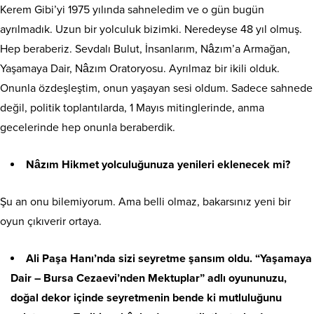
Kerem Gibi’yi 1975 yılında sahneledim ve o gün bugün
ayrılmadık. Uzun bir yolculuk bizimki. Neredeyse 48 yıl olmuş.
Hep beraberiz. Sevdalı Bulut, İnsanlarım, Nâzım’a Armağan,
Yaşamaya Dair, Nâzım Oratoryosu. Ayrılmaz bir ikili olduk.
Onunla özdeşleştim, onun yaşayan sesi oldum. Sadece sahnede
değil, politik toplantılarda, 1 Mayıs mitinglerinde, anma
gecelerinde hep onunla beraberdik.
Nâzım Hikmet yolculuğunuza yenileri eklenecek mi?
Şu an onu bilemiyorum. Ama belli olmaz, bakarsınız yeni bir
oyun çıkıverir ortaya.
Ali Paşa Hanı’nda sizi seyretme şansım oldu. “Yaşamaya
Dair – Bursa Cezaevi’nden Mektuplar” adlı oyununuzu,
doğal dekor içinde seyretmenin bende ki mutluluğunu