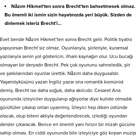
Nâzım Hikmet’ten sonra Brecht’ten bahsetmesek olmaz.
Bu önemli iki ismin sizin hayatınızda yeri büyük. Sizden de
dinlemek isteriz Brecht’i…
Evet bende Nâzım Hikmet’ten sonra Brecht gelir. Politik tiyatro
yapıyorsan Brecht’siz olmaz. Oyunlarıyla, şiirleriyle, kuramsal
yazılarıyla senin yol göstericin, ilham kaynağın olur. Ucu bucağı
olmayan bir deryadır Brecht. Pek çok oyununu sahneledik, şiir
ve şarkılarından oyunlar ürettik. Nâzım daha duygusaldır.
Yaşamöyküsünü yazan İngiliz yazar ona romantik komünist
demiş. Brecht ise daha soğuk, daha akılcıdır. Cesaret Ana
oyununda izleyiciler duygulanıp ağlıyorlar diye kuliste olmadık
gürültüler çıkarıp onları uyarırmış. İzleyici hep diken üstünde
olacak, olup biteni aklıyla değerlendirecek, izlediği oyundan
dersler çıkaracak. Bence en önemli yanı hınzır bir mizah gücüne
sahip olması. En ciddi oyununda bile izleyiciye göz kırpan muzip