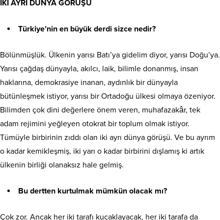
İKİ AYRI DÜNYA GÖRÜŞÜ
Türkiye’nin en büyük derdi sizce nedir?
Bölünmüşlük. Ülkenin yarısı Batı’ya gidelim diyor, yarısı Doğu’ya.
Yarısı çağdaş dünyayla, akılcı, laik, bilimle donanmış, insan
haklarına, demokrasiye inanan, aydınlık bir dünyayla
bütünleşmek istiyor, yarısı bir Ortadoğu ülkesi olmaya özeniyor.
Bilimden çok dini değerlere önem veren, muhafazakâr, tek
adam rejimini yeğleyen otokrat bir toplum olmak istiyor.
Tümüyle birbirinin zıddı olan iki ayrı dünya görüşü. Ve bu ayrım
o kadar kemikleşmiş, iki yarı o kadar birbirini dışlamış ki artık
ülkenin birliği olanaksız hale gelmiş.
Bu dertten kurtulmak mümkün olacak mı?
Çok zor. Ancak her iki tarafı kucaklayacak, her iki tarafa da