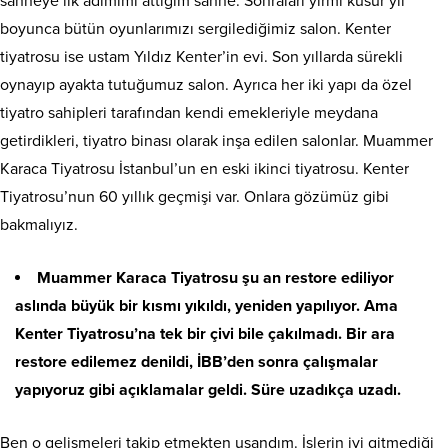
sahneye ilk adımımı attığım sahne. Sonraları yirmi küsur yıl
boyunca bütün oyunlarımızı sergilediğimiz salon. Kenter
tiyatrosu ise ustam Yıldız Kenter’in evi. Son yıllarda sürekli
oynayıp ayakta tutuğumuz salon. Ayrıca her iki yapı da özel
tiyatro sahipleri tarafından kendi emekleriyle meydana
getirdikleri, tiyatro binası olarak inşa edilen salonlar. Muammer
Karaca Tiyatrosu İstanbul’un en eski ikinci tiyatrosu. Kenter
Tiyatrosu’nun 60 yıllık geçmişi var. Onlara gözümüz gibi
bakmalıyız.
Muammer Karaca Tiyatrosu şu an restore ediliyor
aslında büyük bir kısmı yıkıldı, yeniden yapılıyor. Ama
Kenter Tiyatrosu’na tek bir çivi bile çakılmadı. Bir ara
restore edilemez denildi, İBB’den sonra çalışmalar
yapıyoruz gibi açıklamalar geldi. Süre uzadıkça uzadı.
Ben o gelişmeleri takip etmekten usandım. İşlerin iyi gitmediği