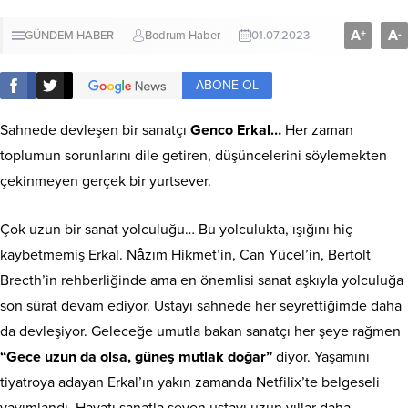
A
A
+
-
GÜNDEM HABER
Bodrum Haber
01.07.2023
ABONE OL
Sahnede devleşen bir sanatçı
Genco Erkal…
Her zaman
toplumun sorunlarını dile getiren, düşüncelerini söylemekten
çekinmeyen gerçek bir yurtsever.
Çok uzun bir sanat yolculuğu… Bu yolculukta, ışığını hiç
kaybetmemiş Erkal. Nâzım Hikmet’in, Can Yücel’in, Bertolt
Brecth’in rehberliğinde ama en önemlisi sanat aşkıyla yolculuğa
son sürat devam ediyor. Ustayı sahnede her seyrettiğimde daha
da devleşiyor. Geleceğe umutla bakan sanatçı her şeye rağmen
“Gece uzun da olsa, güneş mutlak doğar”
diyor. Yaşamını
tiyatroya adayan Erkal’ın yakın zamanda Netfilix’te belgeseli
yayımlandı. Hayatı sanatla seven ustayı uzun yıllar daha