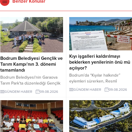
Benzer Konular
Kıyı işgalleri kaldırılmayı
Bodrum Belediyesi Gençlik ve
beklerken yenilerinin önü mü
Tarım Kampı’nın 3. dönemi
açılıyor?
tamamlandı
Bodrum’da “Kıyılar halkındır”
Bodrum Belediyesi'nin Garaova
eylemleri sürerken, Resmî
Tarım Park'ta düzenlediği Gençlik
Gazete’de yayımlanan
ve Tarım Kampı'nın 3. dönemi;
GÜNDEM HABER
09.08.2026
GÜNDEM HABER
09.08.2026
yönetmelikle kıyı ve sahil
lavanta hasadı, sürdürülebilir tarım
şeritlerinin ticari ünitelerle birlikte
eğitimleri ve Agro Bodrum Rotası
Bakanlığa bağlı kuruluşlara ve
ziyaretleriyle tamamlandı.
iştiraklerine kiralanmasının önü
Katılımcılara sertifika töreniyle
açıldı. Alanların daha sonra
belgeleri verildi.
üçüncü kişilere kullandırılmasını
engelleyen açık bir hüküm