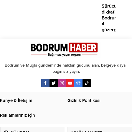
Sürücüler
dikkat!
Bodrum’da
4
güzergahta
EDS
başlıyor
Bodrum ve Muğla gündeminde halktan gücünü alan, belgeye dayalı
bağımsız yayın.
Künye & İletişim
Gizlilik Politikası
Reklamlarınız İçin