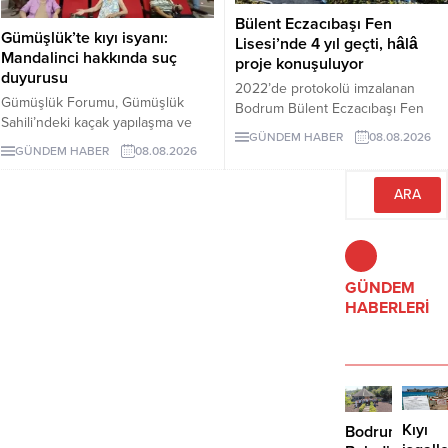
bulunmaması yeni kıyı işgalleri
Bülent Eczacıbaşı Fen
endişesi yarattı.
Gümüşlük’te kıyı isyanı:
Lisesi’nde 4 yıl geçti, hâlâ
Mandalinci hakkında suç
proje konuşuluyor
duyurusu
2022’de protokolü imzalanan
Gümüşlük Forumu, Gümüşlük
Bodrum Bülent Eczacıbaşı Fen
Sahili’ndeki kaçak yapılaşma ve
Lisesi için dört yıl sonra hâlâ proje
GÜNDEM HABER
08.08.2026
Çayıraltı Halk Plajı’ndaki işgal
süreci görüşülüyor. Okulun ne
GÜNDEM HABER
08.08.2026
iddiaları nedeniyle Bodrum
zaman tamamlanacağı ve öğrenci
Belediye Başkanı Tamer
kabul edeceği belirsiz.
Mandalinci hakkında suç
duyurusunda bulundu.
GÜNDEM
HABERLERİ
Kıyı
Bodrum