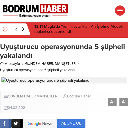
13:11
Muğla’da ‘Yeni Hastalıktan Ari İşletme Modeli’
toplantısı düzenlendi
Uyuşturucu operasyonunda 5 şüpheli
yakalandı
Anasayfa
GÜNDEM HABER
,
MANŞETLER
Uyuşturucu operasyonunda 5 şüpheli yakalandı
GÜNDEM HABER
MANŞETLER
Bodrum Haber
A
A
+
-
04.02.2021
ABONE OL