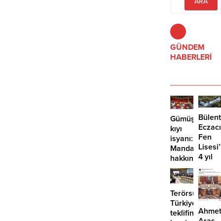
ulaşabiliyor.
anlam taşır.
GÜNDEM
HABERLERİ
Bülent
Gümüşlük’te
Eczacı
kıyı
Fen
isyanı:
Lisesi
Mandalinci
4 yıl
hakkında
geçti,
suç
hâlâ
duyurusu
proje
Terörsüz
konuş
Türkiye
Ahme
teklifine