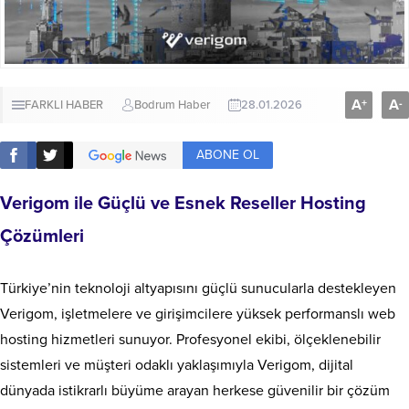
A
A
+
-
FARKLI HABER
Bodrum Haber
28.01.2026
ABONE OL
Verigom ile Güçlü ve Esnek Reseller Hosting
Çözümleri
Türkiye’nin teknoloji altyapısını güçlü sunucularla destekleyen
Verigom, işletmelere ve girişimcilere yüksek performanslı web
hosting hizmetleri sunuyor. Profesyonel ekibi, ölçeklenebilir
sistemleri ve müşteri odaklı yaklaşımıyla Verigom, dijital
dünyada istikrarlı büyüme arayan herkese güvenilir bir çözüm