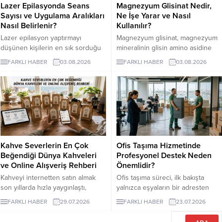
Lazer Epilasyonda Seans
Magnezyum Glisinat Nedir,
Sayısı ve Uygulama Aralıkları
Ne İşe Yarar ve Nasıl
Nasıl Belirlenir?
Kullanılır?
Lazer epilasyon yaptırmayı
Magnezyum glisinat, magnezyum
düşünen kişilerin en sık sorduğu
mineralinin glisin amino asidine
konuların başında kaç seans
bağlandığı bir takviye formudur.
FARKLI HABER
03.08.2026
FARKLI HABER
03.08.2026
gerektiği gelir. Ancak bu soruya
Glisin, vücudun protein yapımında
herkes için geçerli tek bir sayı
kullandığı en küçük amino asittir
vermek mümkün değildir. Cilt
ve burada minerali taşıyan bileşen
rengi, kılın kalınlığı, uygulama
olarak görev yapar.
bölgesi ve hormonal özellikler
seans planını etkileyebilir. İzmir
lazer epilasyon seçenekleri
araştırılırken kısa sürede kesin
Kahve Severlerin En Çok
Ofis Taşıma Hizmetinde
sonuç vadeden açıklamalarla
Beğendiği Dünya Kahveleri
Profesyonel Destek Neden
karşılaşılabilir....
ve Online Alışveriş Rehberi
Önemlidir?
Kahveyi internetten satın almak
Ofis taşıma süreci, ilk bakışta
son yıllarda hızla yaygınlaştı,
yalnızca eşyaların bir adresten
çünkü artık dünyanın en özel
başka bir adrese götürülmesi gibi
FARKLI HABER
29.07.2026
FARKLI HABER
23.07.2026
yörelerinden gelen çekirdekler
görünse de kurumsal işletmeler
birkaç tıkla kapınıza kadar
için bundan çok daha geniş bir