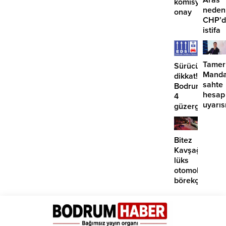
Aras
komisyondan
neden
onay
CHP’d
istifa
etmiyo
Tamer
Sürücüler
Manda
dikkat!
sahte
Bodrum’da
hesap
4
uyarıs
güzergahta
EDS
başlıyor
Bitez
Kavşağı’nda
lüks
otomobil
börekçiye
girdi:
2
yaralı