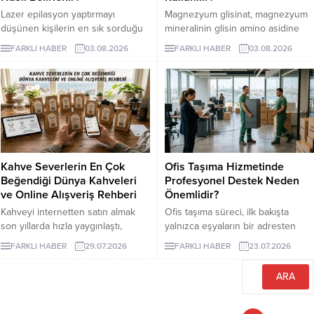
Lazer epilasyon yaptırmayı
Magnezyum glisinat, magnezyum
düşünen kişilerin en sık sorduğu
mineralinin glisin amino asidine
konuların başında kaç seans
bağlandığı bir takviye formudur.
FARKLI HABER
03.08.2026
FARKLI HABER
03.08.2026
gerektiği gelir. Ancak bu soruya
Glisin, vücudun protein yapımında
herkes için geçerli tek bir sayı
kullandığı en küçük amino asittir
vermek mümkün değildir. Cilt
ve burada minerali taşıyan bileşen
rengi, kılın kalınlığı, uygulama
olarak görev yapar.
bölgesi ve hormonal özellikler
seans planını etkileyebilir. İzmir
lazer epilasyon seçenekleri
araştırılırken kısa sürede kesin
Kahve Severlerin En Çok
Ofis Taşıma Hizmetinde
sonuç vadeden açıklamalarla
Beğendiği Dünya Kahveleri
Profesyonel Destek Neden
karşılaşılabilir....
ve Online Alışveriş Rehberi
Önemlidir?
Kahveyi internetten satın almak
Ofis taşıma süreci, ilk bakışta
son yıllarda hızla yaygınlaştı,
yalnızca eşyaların bir adresten
çünkü artık dünyanın en özel
başka bir adrese götürülmesi gibi
FARKLI HABER
29.07.2026
FARKLI HABER
23.07.2026
yörelerinden gelen çekirdekler
görünse de kurumsal işletmeler
birkaç tıkla kapınıza kadar
için bundan çok daha geniş bir
ulaşabiliyor.
anlam taşır.