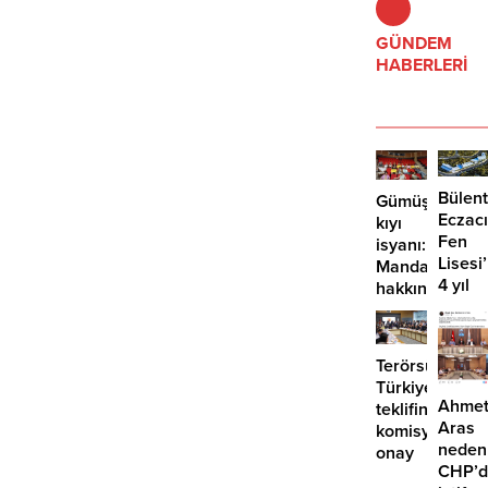
GÜNDEM
HABERLERİ
Bülent
Gümüşlük’te
Eczacı
kıyı
Fen
isyanı:
Lisesi
Mandalinci
4 yıl
hakkında
geçti,
suç
hâlâ
duyurusu
proje
Terörsüz
konuş
Türkiye
Ahme
teklifine
Aras
komisyondan
neden
onay
CHP’d