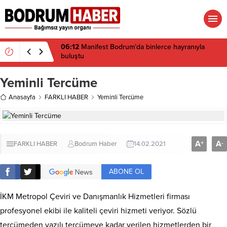
06:12
Manifest Bodrum’da binlerce hayranıyla
buluştu
Yeminli Tercüme
Anasayfa
FARKLI HABER
Yeminli Tercüme
A
A
+
-
FARKLI HABER
Bodrum Haber
14.02.2021
ABONE OL
İKM Metropol Çeviri ve Danışmanlık Hizmetleri firması
profesyonel ekibi ile kaliteli çeviri hizmeti veriyor. Sözlü
tercümeden yazılı tercümeye kadar verilen hizmetlerden bir