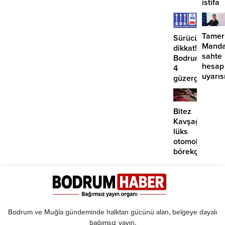
istifa
etmiyo
Tamer
Sürücüler
Manda
dikkat!
sahte
Bodrum’da
hesap
4
uyarıs
güzergahta
EDS
başlıyor
Bitez
Kavşağı’nda
lüks
otomobil
börekçiye
girdi:
2
yaralı
Bodrum ve Muğla gündeminde halktan gücünü alan, belgeye dayalı
bağımsız yayın.