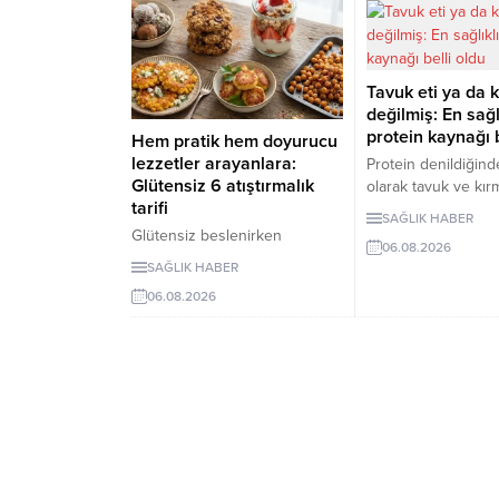
Tavuk eti ya da k
değilmiş: En sağl
protein kaynağı b
Hem pratik hem doyurucu
lezzetler arayanlara:
Protein denildiğinde
Glütensiz 6 atıştırmalık
olarak tavuk ve kırm
tarifi
geliyor. Ancak bilim
SAĞLIK HABER
son yıllarda yapılan
Glütensiz beslenirken
06.08.2026
araştırmaların kurub
atıştırmalık seçeneklerini
SAĞLIK HABER
daha sağlıklı bir pr
sınırlamak zorunda değilsiniz.
kaynağı olarak öne 
06.08.2026
Evde kolayca
belirtiyor. Özellikl
hazırlayabileceğiniz bu 5
nohut ve fasulyen
glütensiz tarif, hem pratik hem
yüksek protein hem
de lezzetli alternatifler
içeriğiyle uzun vade
sunuyor.
açısından önemli av
sunduğu ifade edili