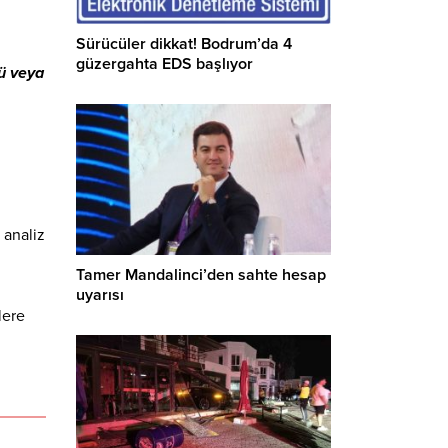
Sürücüler dikkat! Bodrum’da 4
güzergahta EDS başlıyor
tü veya
 analiz
Tamer Mandalinci’den sahte hesap
uyarısı
lere