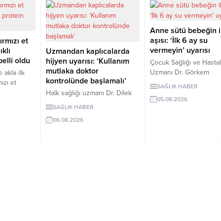
Anne sütü bebeğin i
aşısı: ‘İlk 6 ay su
ırmızı et
vermeyin’ uyarısı
ıklı
Uzmandan kaplıcalarda
elli oldu
hijyen uyarısı: ‘Kullanım
Çocuk Sağlığı ve Hastalı
mutlaka doktor
Uzmanı Dr. Görkem
 akla ilk
kontrolünde başlamalı’
Küçükgüldal, anne süt
ızı et
SAĞLIK HABER
bebeğin bağışıklığını
 insanları,
Halk sağlığı uzmanı Dr. Dilek
05.08.2026
güçlendiren ve yaşam 
Aslan, kaplıcaların kas ve
SAĞLIK HABER
sağlığın temelini oluştu
aklagilleri
iskelet sistemi rahatsızlıkları ile
06.08.2026
“canlı bir biyolojik muci
otein
stresin azaltılmasında yarar
olduğunu söyledi.
çıkardığını
sağlayabileceğini ancak hijyen
Küçükgüldal, doğumda
e mercimek,
kurallarına uyulmaması ve
sonraki ilk saatte emzi
in hem
bilinçsiz kullanımın ciddi sağlık
başlanması ve ilk 6 ay 
 de lif
sorunlarına yol açabileceğini
anne sütü verilmesi ger
li sağlık
belirtti. Aslan, kaplıca
vurguladı.
antajlar
tedavisinin mutlaka sağlık
yor.
çalışanlarının önerisiyle
uygulanması gerektiğini
vurguladı.