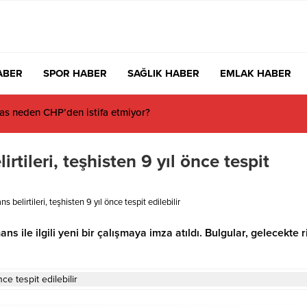
ABER
SPOR HABER
SAĞLIK HABER
EMLAK HABER
s neden CHP’den istifa etmiyor?
rtileri, teşhisten 9 yıl önce tespit
 belirtileri, teşhisten 9 yıl önce tespit edilebilir
 ile ilgili yeni bir çalışmaya imza atıldı. Bulgular, gelecekte r