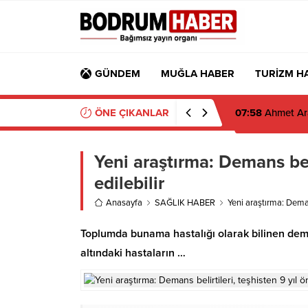
GÜNDEM
MUĞLA HABER
TURİZM H
ÖNE ÇIKANLAR
07:58
Ahmet Ara
Yeni araştırma: Demans beli
edilebilir
Anasayfa
SAĞLIK HABER
Yeni araştırma: Demans
Toplumda bunama hastalığı olarak bilinen demans
altındaki hastaların …