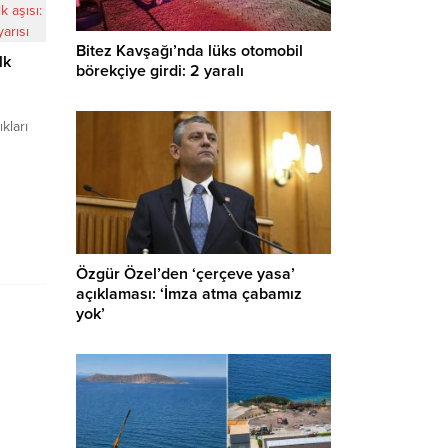
Bitez Kavşağı’nda lüks otomobil
lk
börekçiye girdi: 2 yaralı
kları
ünün
boyu
ran
ze”
Özgür Özel’den ‘çerçeve yasa’
n
açıklaması: ‘İmza atma çabamız
rmeye
yok’
yalnızca
ektiğini