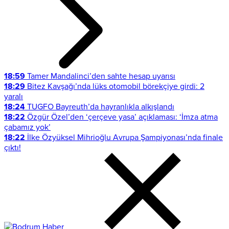
18:59
Tamer Mandalinci’den sahte hesap uyarısı
18:29
Bitez Kavşağı’nda lüks otomobil börekçiye girdi: 2
yaralı
18:24
TUGFO Bayreuth’da hayranlıkla alkışlandı
18:22
Özgür Özel’den ‘çerçeve yasa’ açıklaması: ‘İmza atma
çabamız yok’
18:22
İlke Özyüksel Mihrioğlu Avrupa Şampiyonası’nda finale
çıktı!