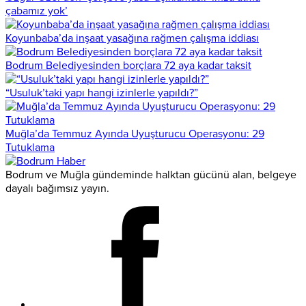
çabamız yok’
Koyunbaba’da inşaat yasağına rağmen çalışma iddiası
Bodrum Belediyesinden borçlara 72 aya kadar taksit
“Usuluk’taki yapı hangi izinlerle yapıldı?”
Muğla’da Temmuz Ayında Uyuşturucu Operasyonu: 29
Tutuklama
Bodrum ve Muğla gündeminde halktan gücünü alan, belgeye
dayalı bağımsız yayın.