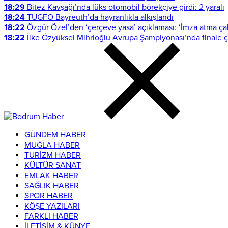
18:29
Bitez Kavşağı’nda lüks otomobil börekçiye girdi: 2 yaralı
18:24
TUGFO Bayreuth’da hayranlıkla alkışlandı
18:22
Özgür Özel’den ‘çerçeve yasa’ açıklaması: ‘İmza atma ç
18:22
İlke Özyüksel Mihrioğlu Avrupa Şampiyonası’nda finale çı
GÜNDEM HABER
MUĞLA HABER
TURİZM HABER
KÜLTÜR SANAT
EMLAK HABER
SAĞLIK HABER
SPOR HABER
KÖŞE YAZILARI
FARKLI HABER
İLETİŞİM & KÜNYE