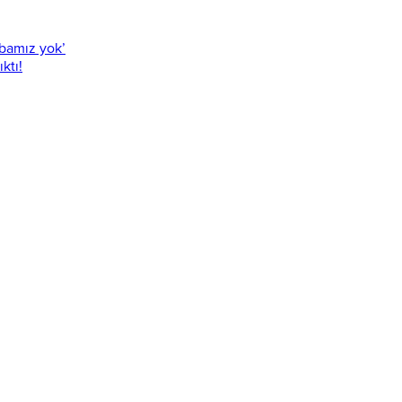
abamız yok’
ktı!