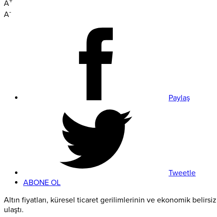
+
A
-
A
Paylaş
Tweetle
ABONE OL
Altın fiyatları, küresel ticaret gerilimlerinin ve ekonomik belirs
ulaştı.