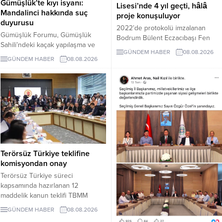
Gümüşlük’te kıyı isyanı:
Lisesi’nde 4 yıl geçti, hâlâ
Mandalinci hakkında suç
proje konuşuluyor
duyurusu
2022’de protokolü imzalanan
Gümüşlük Forumu, Gümüşlük
Bodrum Bülent Eczacıbaşı Fen
Sahili’ndeki kaçak yapılaşma ve
Lisesi için dört yıl sonra hâlâ proje
GÜNDEM HABER
08.08.2026
Çayıraltı Halk Plajı’ndaki işgal
süreci görüşülüyor. Okulun ne
GÜNDEM HABER
08.08.2026
iddiaları nedeniyle Bodrum
zaman tamamlanacağı ve öğrenci
Belediye Başkanı Tamer
kabul edeceği belirsiz.
Mandalinci hakkında suç
duyurusunda bulundu.
Terörsüz Türkiye teklifine
komisyondan onay
Terörsüz Türkiye süreci
kapsamında hazırlanan 12
maddelik kanun teklifi TBMM
Adalet Komisyonunda kabul edildi.
GÜNDEM HABER
08.08.2026
Teklif 5 ve 10 yıllık erteleme