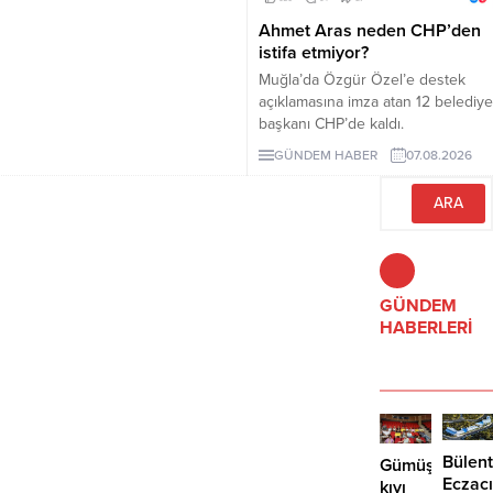
düzenlemeleri içeriyor.
Ahmet Aras neden CHP’den
istifa etmiyor?
Muğla’da Özgür Özel’e destek
açıklamasına imza atan 12 belediye
başkanı CHP’de kaldı.
Milletvekilleri Yeni Parti’ye
GÜNDEM HABER
07.08.2026
geçerken belediye başkanlarının
tutumu ve CHP yönetiminin
sessizliği tartışılıyor.
GÜNDEM
HABERLERİ
Bülent
Gümüşlük’te
Eczacı
kıyı