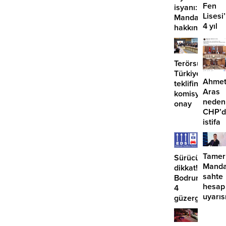
Fen
isyanı:
Lisesi
Mandalinci
4 yıl
hakkında
geçti,
suç
hâlâ
duyurusu
proje
Terörsüz
konuş
Türkiye
Ahme
teklifine
Aras
komisyondan
neden
onay
CHP’d
istifa
etmiyo
Tamer
Sürücüler
Manda
dikkat!
sahte
Bodrum’da
hesap
4
uyarıs
güzergahta
EDS
başlıyor