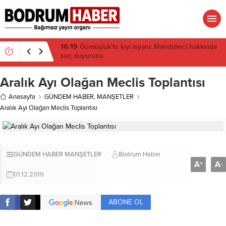
15:45
Bülent Eczacıbaşı Fen Lisesi’nde 4 yıl geçti,
hâlâ proje konuşuluyor
Aralık Ayı Olağan Meclis Toplantısı
Anasayfa
GÜNDEM HABER
,
MANŞETLER
Aralık Ayı Olağan Meclis Toplantısı
GÜNDEM HABER
MANŞETLER
Bodrum Haber
A
A
+
-
01.12.2019
ABONE OL