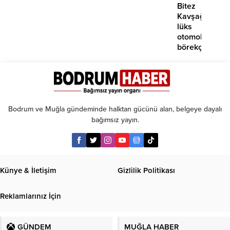
Bitez
Kavşağı’nda
lüks
otomobil
börekçiye
girdi:
2
yaralı
Bodrum ve Muğla gündeminde halktan gücünü alan, belgeye dayalı
bağımsız yayın.
Künye & İletişim
Gizlilik Politikası
Reklamlarınız İçin
GÜNDEM
MUĞLA HABER