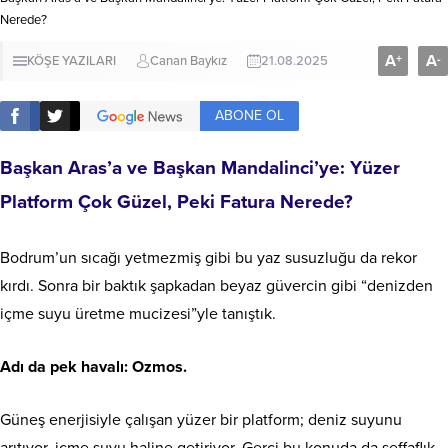
Nerede?
A
A
+
-
KÖŞE YAZILARI
Canan Baykız
21.08.2025
ABONE OL
Başkan Aras’a ve Başkan Mandalinci’ye: Yüzer
Platform Çok Güzel, Peki Fatura Nerede?
Bodrum’un sıcağı yetmezmiş gibi bu yaz susuzluğu da rekor
kırdı. Sonra bir baktık şapkadan beyaz güvercin gibi “denizden
içme suyu üretme mucizesi”yle tanıştık.
Adı da pek havalı: Ozmos.
Güneş enerjisiyle çalışan yüzer bir platform; deniz suyunu
arıtıyor, içme suyu haline getiriyor. Gerçi bu konuda da şeffaflık