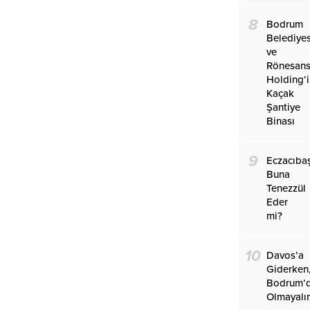
8
Bodrum
Belediyes
ve
Rönesan
Holding’
Kaçak
Şantiye
Binası
9
Eczacıba
Buna
Tenezzül
Eder
mi?
10
Davos’a
Giderken
Bodrum’
Olmayalı