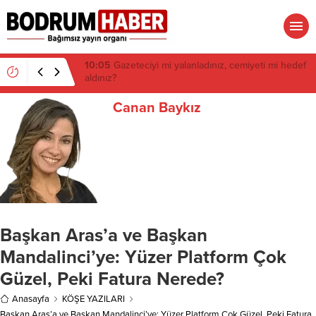
06:15
Danıştay iptal etmişti: Ortakent’te 650 bin
metrekare için yeni imar kararı
Canan Baykız
Başkan Aras’a ve Başkan
Mandalinci’ye: Yüzer Platform Çok
Güzel, Peki Fatura Nerede?
Anasayfa
KÖŞE YAZILARI
Başkan Aras’a ve Başkan Mandalinci’ye: Yüzer Platform Çok Güzel, Peki Fatura