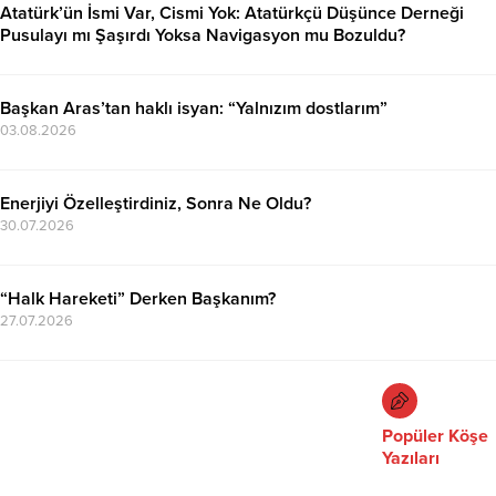
Atatürk’ün İsmi Var, Cismi Yok: Atatürkçü Düşünce Derneği
Pusulayı mı Şaşırdı Yoksa Navigasyon mu Bozuldu?
07.08.2026
Başkan Aras’tan haklı isyan: “Yalnızım dostlarım”
03.08.2026
Enerjiyi Özelleştirdiniz, Sonra Ne Oldu?
30.07.2026
“Halk Hareketi” Derken Başkanım?
27.07.2026
Popüler Köşe
Yazıları