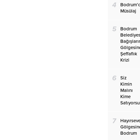
4
Bodrum’
Müsülaj
5
Bodrum
Belediye
Bağışları
Gölgesin
Şeffaflık
Krizi
6
Siz
Kimin
Malını
Kime
Satıyors
7
Hayırseve
Gölgesin
Bodrum