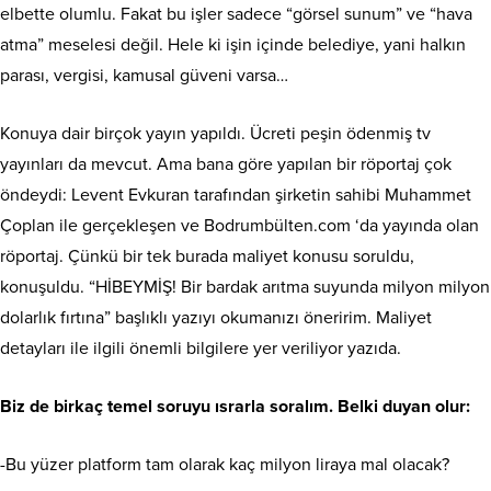
elbette olumlu. Fakat bu işler sadece “görsel sunum” ve “hava
atma” meselesi değil. Hele ki işin içinde belediye, yani halkın
parası, vergisi, kamusal güveni varsa…
Konuya dair birçok yayın yapıldı. Ücreti peşin ödenmiş tv
yayınları da mevcut. Ama bana göre yapılan bir röportaj çok
öndeydi: Levent Evkuran tarafından şirketin sahibi Muhammet
Çoplan ile gerçekleşen ve Bodrumbülten.com ‘da yayında olan
röportaj. Çünkü bir tek burada maliyet konusu soruldu,
konuşuldu. “HİBEYMİŞ! Bir bardak arıtma suyunda milyon milyon
dolarlık fırtına” başlıklı yazıyı okumanızı öneririm. Maliyet
detayları ile ilgili önemli bilgilere yer veriliyor yazıda.
Biz de birkaç temel soruyu ısrarla soralım. Belki duyan olur:
-Bu yüzer platform tam olarak kaç milyon liraya mal olacak?