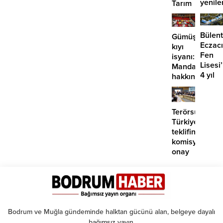
yenile
Tarım
önü
Kampı’nın
mü
3.
açılıyo
dönemi
Bülent
Gümüşlük’te
tamamlandı
Eczacı
kıyı
Fen
isyanı:
Lisesi
Mandalinci
4 yıl
hakkında
geçti,
suç
hâlâ
duyurusu
proje
Terörsüz
konuş
Türkiye
teklifine
komisyondan
onay
Bodrum ve Muğla gündeminde halktan gücünü alan, belgeye dayalı
bağımsız yayın.