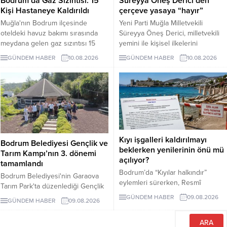
Bodrum’da Gaz Sızıntısı: 15
Süreyya Öneş Derici’den
Kişi Hastaneye Kaldırıldı
çerçeve yasaya “hayır”
Muğla'nın Bodrum ilçesinde
Yeni Parti Muğla Milletvekili
oteldeki havuz bakımı sırasında
Süreyya Öneş Derici, milletvekili
meydana gelen gaz sızıntısı 15
yemini ile kişisel ilkelerini
kişiyi etkiledi.
hatırlatarak çerçeve yasa teklifine
GÜNDEM HABER
10.08.2026
GÜNDEM HABER
10.08.2026
“hayır” oyu vereceğini açıkladı.
Kıyı işgalleri kaldırılmayı
Bodrum Belediyesi Gençlik ve
beklerken yenilerinin önü mü
Tarım Kampı’nın 3. dönemi
açılıyor?
tamamlandı
Bodrum’da “Kıyılar halkındır”
Bodrum Belediyesi'nin Garaova
eylemleri sürerken, Resmî
Tarım Park'ta düzenlediği Gençlik
Gazete’de yayımlanan
ve Tarım Kampı'nın 3. dönemi;
GÜNDEM HABER
09.08.2026
GÜNDEM HABER
09.08.2026
yönetmelikle kıyı ve sahil
lavanta hasadı, sürdürülebilir tarım
şeritlerinin ticari ünitelerle birlikte
eğitimleri ve Agro Bodrum Rotası
Bakanlığa bağlı kuruluşlara ve
ziyaretleriyle tamamlandı.