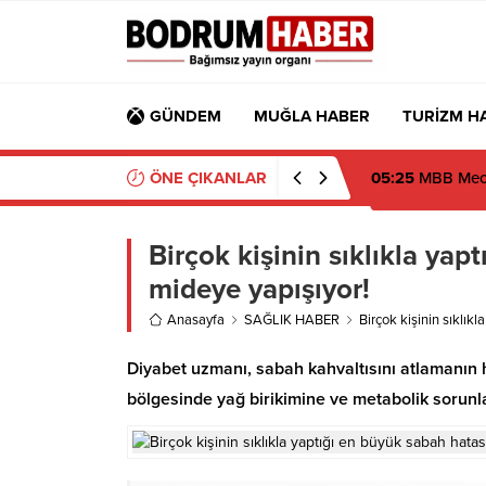
GÜNDEM
MUĞLA HABER
TURİZM H
ÖNE ÇIKANLAR
05:25
MBB Mecli
Birçok kişinin sıklıkla ya
mideye yapışıyor!
Anasayfa
SAĞLIK HABER
Birçok kişinin sıklık
Diyabet uzmanı, sabah kahvaltısını atlamanın h
bölgesinde yağ birikimine ve metabolik sorunl