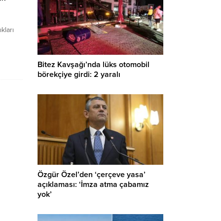
kları
ünün
Bitez Kavşağı’nda lüks otomobil
boyu
börekçiye girdi: 2 yaralı
ran
ze”
n
rmeye
yalnızca
ektiğini
Özgür Özel’den ‘çerçeve yasa’
açıklaması: ‘İmza atma çabamız
yok’