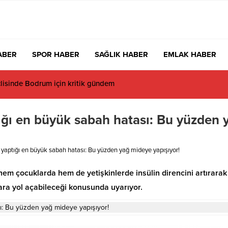
ABER
SPOR HABER
SAĞLIK HABER
EMLAK HABER
sinde Bodrum için kritik gündem
ptığı en büyük sabah hatası: Bu yüzden 
la yaptığı en büyük sabah hatası: Bu yüzden yağ mideye yapışıyor!
em çocuklarda hem de yetişkinlerde insülin direncini artırarak
ara yol açabileceği konusunda uyarıyor.