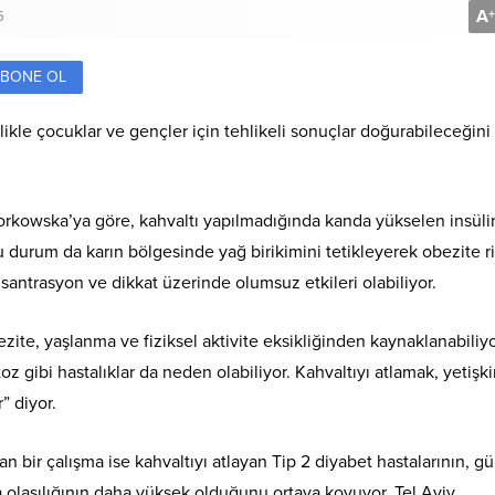
A
+
5
BONE OL
ikle çocuklar ve gençler için tehlikeli sonuçlar doğurabileceğini
rkowska’ya göre, kahvaltı yapılmadığında kanda yükselen insüli
u durum da karın bölgesinde yağ birikimini tetikleyerek obezite ri
nsantrasyon ve dikkat üzerinde olumsuz etkileri olabiliyor.
ezite, yaşlanma ve fiziksel aktivite eksikliğinden kaynaklanabiliyo
ibi hastalıklar da neden olabiliyor. Kahvaltıyı atlamak, yetişk
” diyor.
 bir çalışma ise kahvaltıyı atlayan Tip 2 diyabet hastalarının, g
 olasılığının daha yüksek olduğunu ortaya koyuyor. Tel Aviv