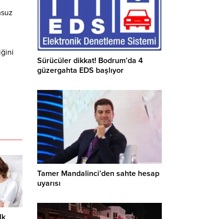
msuz
iğini
Sürücüler dikkat! Bodrum’da 4
güzergahta EDS başlıyor
Tamer Mandalinci’den sahte hesap
uyarısı
lk