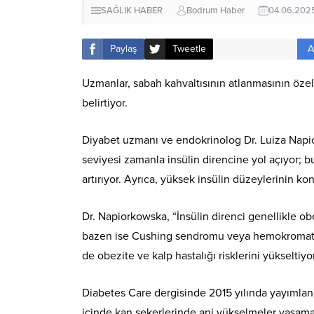
SAĞLIK HABER
Bodrum Haber
04.06.202
A
Paylaş
Tweetle
Uzmanlar, sabah kahvaltısının atlanmasının özell
belirtiyor.
Diyabet uzmanı ve endokrinolog Dr. Luiza Napio
seviyesi zamanla insülin direncine yol açıyor; b
artırıyor. Ayrıca, yüksek insülin düzeylerinin ko
Dr. Napiorkowska, “İnsülin direnci genellikle ob
bazen ise Cushing sendromu veya hemokromatoz g
de obezite ve kalp hastalığı risklerini yükseltiyor
Diabetes Care dergisinde 2015 yılında yayımlanan
içinde kan şekerlerinde ani yükselmeler yaşama