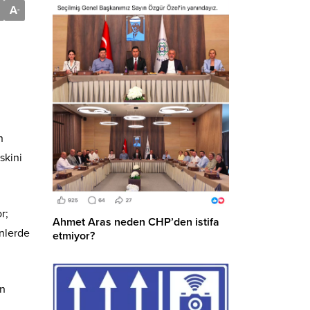
A
-
n
skini
r;
Ahmet Aras neden CHP’den istifa
inlerde
etmiyor?
ün