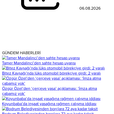
06.08.2026
GÜNDEM HABERLERİ
Tamer Mandalinci’den sahte hesap uyarısı
Bitez Kavşağı’nda lüks otomobil börekçiye girdi: 2 yaralı
Özgür Özel’den ‘çerçeve yasa’ açıklaması: ‘İmza atma
çabamız yok’
Koyunbaba’da inşaat yasağına rağmen çalışma iddiası
Bodrum Belediyesinden borçlara 72 aya kadar taksit