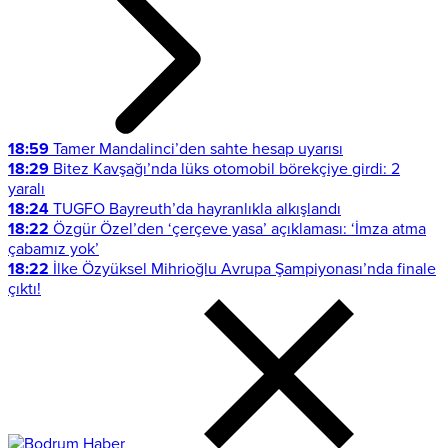
18:59
Tamer Mandalinci’den sahte hesap uyarısı
18:29
Bitez Kavşağı’nda lüks otomobil börekçiye girdi: 2
yaralı
18:24
TUGFO Bayreuth’da hayranlıkla alkışlandı
18:22
Özgür Özel’den ‘çerçeve yasa’ açıklaması: ‘İmza atma
çabamız yok’
18:22
İlke Özyüksel Mihrioğlu Avrupa Şampiyonası’nda finale
çıktı!