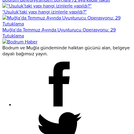
“Usuluk’taki yapı hangi izinlerle yapıldı?”
Muğla’da Temmuz Ayında Uyuşturucu Operasyonu: 29
Tutuklama
Bodrum ve Muğla gündeminde halktan gücünü alan, belgeye
dayalı bağımsız yayın.