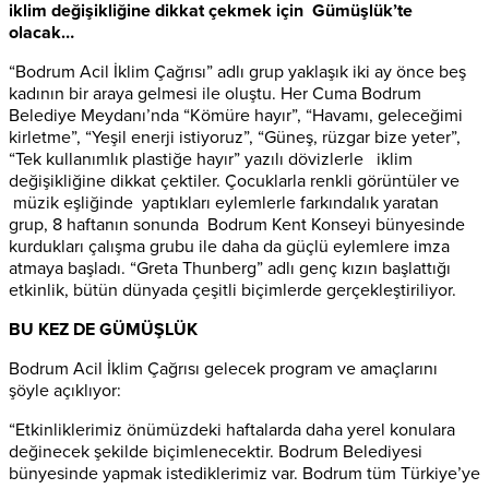
iklim değişikliğine dikkat çekmek için Gümüşlük’te
olacak…
“Bodrum Acil İklim Çağrısı” adlı grup yaklaşık iki ay önce beş
kadının bir araya gelmesi ile oluştu. Her Cuma Bodrum
Belediye Meydanı’nda “Kömüre hayır”, “Havamı, geleceğimi
kirletme”, “Yeşil enerji istiyoruz”, “Güneş, rüzgar bize yeter”,
“Tek kullanımlık plastiğe hayır” yazılı dövizlerle iklim
değişikliğine dikkat çektiler. Çocuklarla renkli görüntüler ve
müzik eşliğinde yaptıkları eylemlerle farkındalık yaratan
grup, 8 haftanın sonunda Bodrum Kent Konseyi bünyesinde
kurdukları çalışma grubu ile daha da güçlü eylemlere imza
atmaya başladı. “Greta Thunberg” adlı genç kızın başlattığı
etkinlik, bütün dünyada çeşitli biçimlerde gerçekleştiriliyor.
BU KEZ DE GÜMÜŞLÜK
Bodrum Acil İklim Çağrısı gelecek program ve amaçlarını
şöyle açıklıyor:
“Etkinliklerimiz önümüzdeki haftalarda daha yerel konulara
değinecek şekilde biçimlenecektir. Bodrum Belediyesi
bünyesinde yapmak istediklerimiz var. Bodrum tüm Türkiye’ye