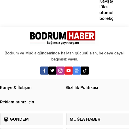
Kavşağı’nda
lüks
otomobil
börekçiye
girdi:
2
yaralı
Bodrum ve Muğla gündeminde halktan gücünü alan, belgeye dayalı
bağımsız yayın.
Künye & İletişim
Gizlilik Politikası
Reklamlarınız İçin
GÜNDEM
MUĞLA HABER