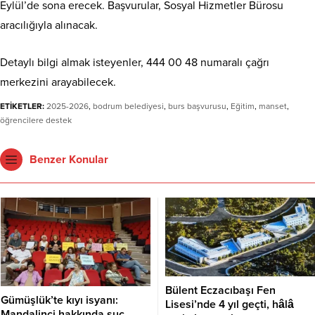
Eylül’de sona erecek. Başvurular, Sosyal Hizmetler Bürosu
aracılığıyla alınacak.
Detaylı bilgi almak isteyenler, 444 00 48 numaralı çağrı
merkezini arayabilecek.
ETİKETLER:
2025-2026
,
bodrum belediyesi
,
burs başvurusu
,
Eğitim
,
manset
,
öğrencilere destek
Benzer Konular
Bülent Eczacıbaşı Fen
Gümüşlük’te kıyı isyanı:
Lisesi’nde 4 yıl geçti, hâlâ
Mandalinci hakkında suç