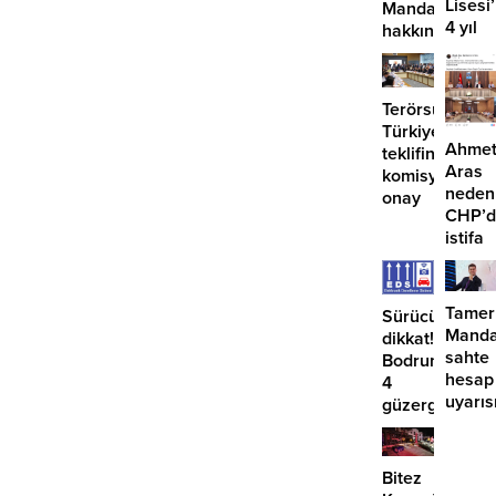
Lisesi
Mandalinci
4 yıl
hakkında
geçti,
suç
hâlâ
duyurusu
proje
Terörsüz
konuş
Türkiye
Ahme
teklifine
Aras
komisyondan
neden
onay
CHP’d
istifa
etmiyo
Tamer
Sürücüler
Manda
dikkat!
sahte
Bodrum’da
hesap
4
uyarıs
güzergahta
EDS
başlıyor
Bitez