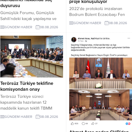
proje konuşuluyor
duyurusu
2022’de protokolü imzalanan
Gümüşlük Forumu, Gümüşlük
Bodrum Bülent Eczacıbaşı Fen
Sahili’ndeki kaçak yapılaşma ve
Lisesi için dört yıl sonra hâlâ proje
GÜNDEM HABER
08.08.2026
Çayıraltı Halk Plajı’ndaki işgal
süreci görüşülüyor. Okulun ne
GÜNDEM HABER
08.08.2026
iddiaları nedeniyle Bodrum
zaman tamamlanacağı ve öğrenci
Belediye Başkanı Tamer
kabul edeceği belirsiz.
Mandalinci hakkında suç
duyurusunda bulundu.
Terörsüz Türkiye teklifine
komisyondan onay
Terörsüz Türkiye süreci
kapsamında hazırlanan 12
maddelik kanun teklifi TBMM
Adalet Komisyonunda kabul edildi.
GÜNDEM HABER
08.08.2026
Teklif 5 ve 10 yıllık erteleme
düzenlemeleri içeriyor.