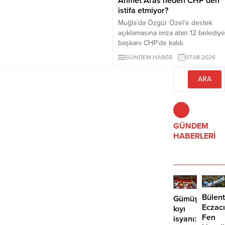
Ahmet Aras neden CHP’den
istifa etmiyor?
Muğla’da Özgür Özel’e destek
açıklamasına imza atan 12 belediye
başkanı CHP’de kaldı.
Milletvekilleri Yeni Parti’ye
GÜNDEM HABER
07.08.2026
geçerken belediye başkanlarının
tutumu ve CHP yönetiminin
sessizliği tartışılıyor.
GÜNDEM
HABERLERİ
Bülent
Gümüşlük’te
Eczacı
kıyı
Fen
isyanı: