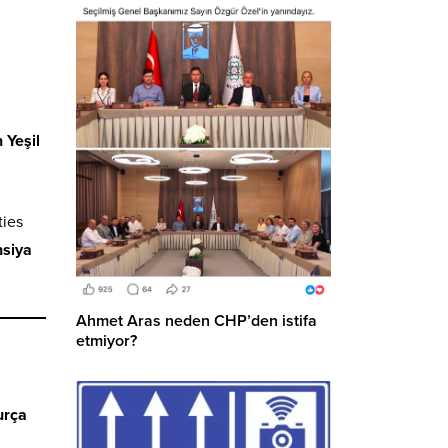
 Yeşil
ties
nsiya
Ahmet Aras neden CHP’den istifa
etmiyor?
rça