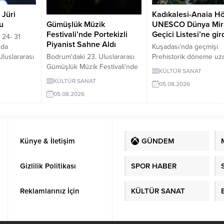
 Jüri
Kadıkalesi-Anaia H
Gümüşlük Müzik
du
UNESCO Dünya Mir
Festivali’nde Portekizli
Geçici Listesi’ne gir
 24- 31
Piyanist Sahne Aldı
nda
Kuşadası’nda geçmişi
Bodrum'daki 23. Uluslararası
luslararası
Prehistorik döneme uz
Gümüşlük Müzik Festivali'nde
al Film
26 yıldır kesintisiz kazı
KÜLTÜR SANAT
Portekizli piyanist Vasco
aşkanı,
Kadıkalesi-Anaia Höyüğ
KÜLTÜR SANAT
05.08.2026
Dantas, Antik Taş Ocağı'nda
aim oldu.
UNESCO Dünya Mirası 
05.08.2026
Fado ezgileri ve kendi
alya Altın
Listesi’ne girdi. Bu gel
besteleriyle konser verdi.
ali'nde
birlikte Türkiye’nin list
Festival, 6 ve 8 Ağustos'ta
ilm ...
kültür varlığı sayısı 81’e
diğer piyanistlerle devam
yükseldi.
edecek.
Künye & İletişim
GÜNDEM
Gizlilik Politikası
SPOR HABER
Reklamlarınız İçin
KÜLTÜR SANAT