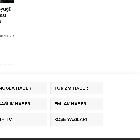
öyüğü,
ası
di
anan ve
lan
ü,
Geçici
işmeyle
edeki
MUĞLA HABER
TURİZM HABER
SAĞLIK HABER
EMLAK HABER
BH TV
KÖŞE YAZILARI