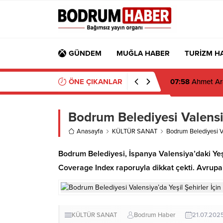
GÜNDEM
MUĞLA HABER
TURİZM H
ÖNE ÇIKANLAR
07:26
Muğla’da 2
Bodrum Belediyesi Valensiy
Anasayfa
KÜLTÜR SANAT
Bodrum Belediyesi Va
Bodrum Belediyesi, İspanya Valensiya’daki Yeşi
Coverage Index raporuyla dikkat çekti. Avrupa’da 
KÜLTÜR SANAT
Bodrum Haber
21.07.202