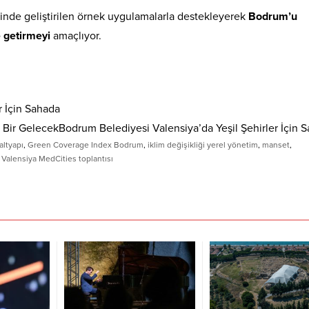
ğinde geliştirilen örnek uygulamalarla destekleyerek
Bodrum’u
e getirmeyi
amaçlıyor.
 Bir GelecekBodrum Belediyesi Valensiya’da Yeşil Şehirler İçin 
altyapı
,
Green Coverage Index Bodrum
,
iklim değişikliği yerel yönetim
,
manset
,
,
Valensiya MedCities toplantısı