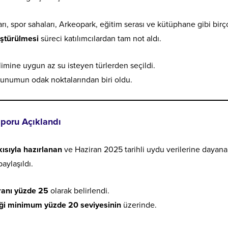
ları, spor sahaları, Arkeopark, eğitim serası ve kütüphane gibi birç
üştürülmesi
süreci katılımcılardan tam not aldı.
klimine uygun az su isteyen türlerden seçildi.
e sunumun odak noktalarından biri oldu.
poru Açıklandı
kısıyla hazırlanan
ve Haziran 2025 tarihli uydu verilerine dayan
aylaşıldı.
ranı yüzde 25
olarak belirlendi.
ği minimum yüzde 20 seviyesinin
üzerinde.