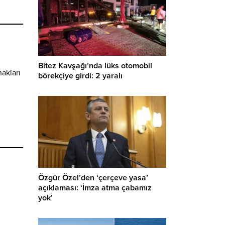
Bitez Kavşağı’nda lüks otomobil
nakları
börekçiye girdi: 2 yaralı
Özgür Özel’den ‘çerçeve yasa’
açıklaması: ‘İmza atma çabamız
yok’