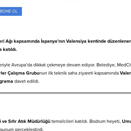
BONE OL
ri Ağı kapsamında İspanya’nın Valensiya kentinde düzenlenen
 katıldı.
leriyle Avrupa’da dikkat çekmeye devam ediyor. Belediye, MedCi
irler Çalışma Grubu
nun ilk teknik saha ziyareti kapsamında
Vale
ograma
davet edildi.
 ve Sıfır Atık Müdürlüğü
temsilcileri katıldı. Bodrum heyeti,
Umu
 sunum gerçekleştirdi.