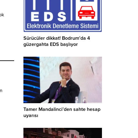
ok
Sürücüler dikkat! Bodrum’da 4
güzergahta EDS başlıyor
an
Tamer Mandalinci’den sahte hesap
uyarısı