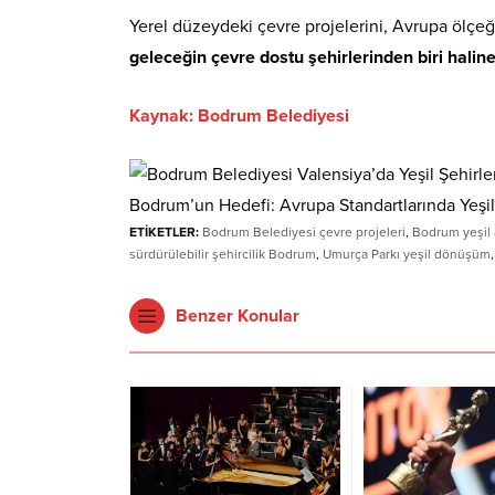
Yerel düzeydeki çevre projelerini, Avrupa ölçe
geleceğin çevre dostu şehirlerinden biri halin
Kaynak: Bodrum Belediyesi
Bodrum’un Hedefi: Avrupa Standartlarında Yeşil
ETİKETLER:
Bodrum Belediyesi çevre projeleri
,
Bodrum yeşil 
sürdürülebilir şehircilik Bodrum
,
Umurça Parkı yeşil dönüşüm
Benzer Konular