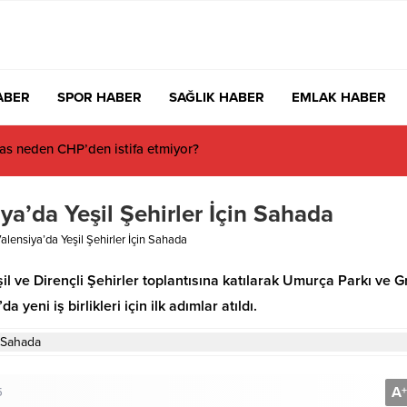
ABER
SPOR HABER
SAĞLIK HABER
EMLAK HABER
 Milyon 280 Bin TL’lik Akü Hırsızlığı Zanlısı Yakalandı
a’da Yeşil Şehirler İçin Sahada
lensiya’da Yeşil Şehirler İçin Sahada
l ve Dirençli Şehirler toplantısına katılarak Umurça Parkı ve 
yeni iş birlikleri için ilk adımlar atıldı.
A
+
5