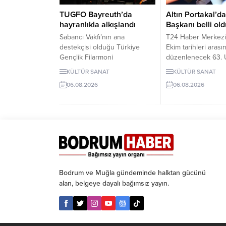
TUGFO Bayreuth’da
Altın Portakal’da
hayranlıkla alkışlandı
Başkanı belli ol
Sabancı Vakfı’nın ana
T24 Haber Merkezi
destekçisi olduğu Türkiye
Ekim tarihleri arası
Gençlik Filarmoni
düzenlenecek 63. U
Orkestrası’nın (TUGFO), 20’nci
Antalya Altın Portak
KÜLTÜR SANAT
KÜLTÜR SANAT
Avrupa turnesi Almanya’nın
Festivali'nin Jüri B
06.08.2026
06.08.2026
ünlü besteci Wagner ile
yönetmen Derviş Z
1852’de kurulan ünlü piyano
63. Uluslararası Ant
atölyesi Steingraeber ile
Portakal Film Festiv
tanınan klasik müzik merkezi
Ulusal Uzun Metraj F
Bayreuth da başladı.
Bodrum ve Muğla gündeminde halktan gücünü
alan, belgeye dayalı bağımsız yayın.