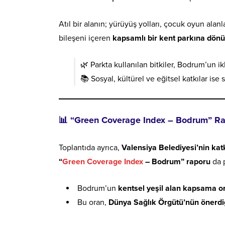
Atıl bir alanın; yürüyüş yolları, çocuk oyun alan
bileşeni içeren
kapsamlı bir kent parkına dön
🌿 Parkta kullanılan bitkiler, Bodrum’un i
📚 Sosyal, kültürel ve eğitsel katkılar is
📊 “Green Coverage Index – Bodrum” Ra
Toplantıda ayrıca,
Valensiya Belediyesi’nin kat
“
Green Coverage Index
– Bodrum” raporu
da p
Bodrum’un
kentsel yeşil alan kapsama o
Bu oran,
Dünya Sağlık Örgütü’nün önerdi