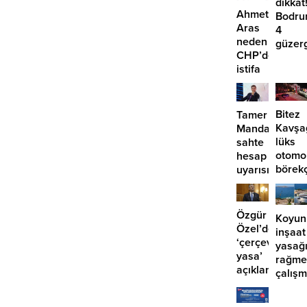
dikkat
Ahmet
Bodru
Aras
4
neden
güzer
CHP’den
EDS
istifa
başlıy
etmiyor?
Bitez
Tamer
Kavşa
Mandalinci’de
lüks
sahte
otomo
hesap
börek
uyarısı
girdi:
2
yaralı
Özgür
Koyun
Özel’den
inşaat
‘çerçeve
yasağ
yasa’
rağme
açıklaması:
çalış
‘İmza
iddias
atma