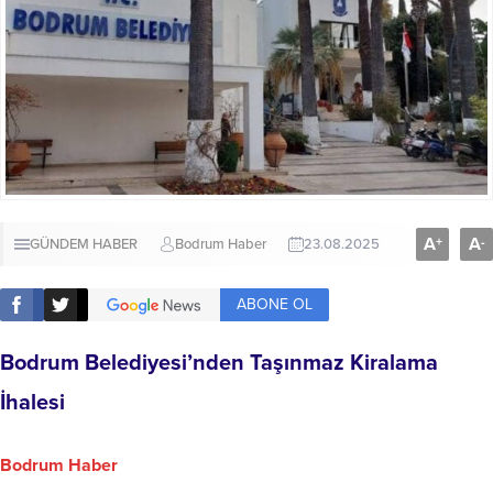
A
A
+
-
GÜNDEM HABER
Bodrum Haber
23.08.2025
ABONE OL
Bodrum Belediyesi’nden Taşınmaz Kiralama
İhalesi
Bodrum Haber