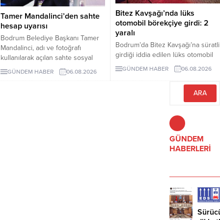
Bitez Kavşağı’nda lüks
Tamer Mandalinci’den sahte
otomobil börekçiye girdi: 2
hesap uyarısı
yaralı
Bodrum Belediye Başkanı Tamer
Bodrum’da Bitez Kavşağı’na süratli
Mandalinci, adı ve fotoğrafı
girdiği iddia edilen lüks otomobil
kullanılarak açılan sahte sosyal
börekçiye girdi. Kazada sürücü ve
medya hesaplarına karşı uyarıda
GÜNDEM HABER
06.08.2026
GÜNDEM HABER
06.08.2026
yolcu yaralandı.
bulundu. Mandalinci, tek resmî
hesabının @tamermandalinci
olduğunu açıkladı.
GÜNDEM
HABERLERİ
Sürüc