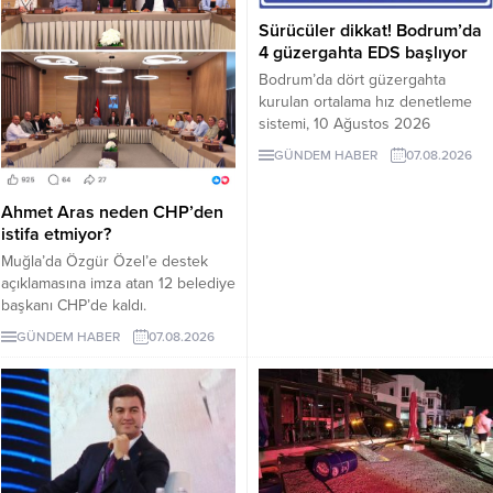
Sürücüler dikkat! Bodrum’da
4 güzergahta EDS başlıyor
Bodrum’da dört güzergahta
kurulan ortalama hız denetleme
sistemi, 10 Ağustos 2026
Pazartesi günü devreye girecek.
GÜNDEM HABER
07.08.2026
İşte EDS uygulanacak yollar.
Ahmet Aras neden CHP’den
istifa etmiyor?
Muğla’da Özgür Özel’e destek
açıklamasına imza atan 12 belediye
başkanı CHP’de kaldı.
Milletvekilleri Yeni Parti’ye
GÜNDEM HABER
07.08.2026
geçerken belediye başkanlarının
tutumu ve CHP yönetiminin
sessizliği tartışılıyor.