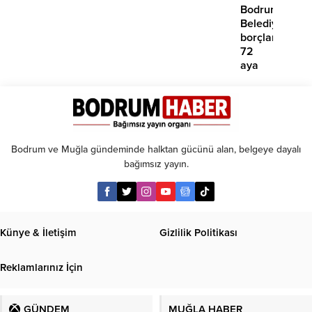
çabamız
Bodrum
yok’
Belediyesinde
borçlara
72
aya
kadar
taksit
Bodrum ve Muğla gündeminde halktan gücünü alan, belgeye dayalı
bağımsız yayın.
Künye & İletişim
Gizlilik Politikası
Reklamlarınız İçin
GÜNDEM
MUĞLA HABER