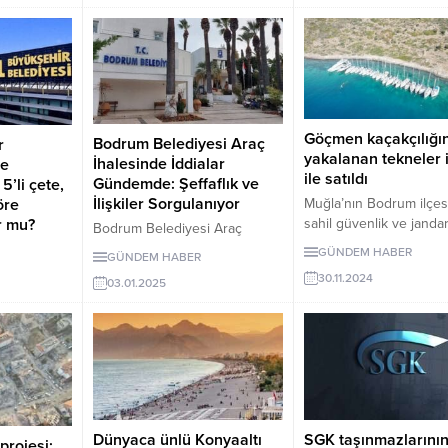
Salonu’nda yapılacak. Ayrıntılar
ödeme
haberimizde.
üyor.
Göçmen kaçakçılığı
Bodrum Belediyesi Araç
r
yakalanan tekneler 
İhalesinde İddialar
ye
ile satıldı
Gündemde: Şeffaflık ve
5’li çete,
İlişkiler Sorgulanıyor
Muğla’nın Bodrum ilçe
öre
sahil güvenlik ve janda
or mu?
Bodrum Belediyesi Araç
operasyonları ile göçm
İhalesinde İddialar Gündemde:
zgür'den,
GÜNDEM HABER
GÜNDEM HABER
kaçakçılığı yapılırken y
Şeffaflık ve İlişkiler
si: 5'li
30.11.2024
38 deniz aracı ihale ile s
03.01.2025
Sorgulanıyor
e göre
Satışlardan 8 milyon 9
bodrumhaber.com Bodrum
mu?
TL gelir elde edildi.
Belediyesi’nin 12 Aralık 2024
tarihinde gerçekleştirdiği Araç
Kiralama Hizmet Alım İhalesi,
maliyetin beklenmedik şekilde
düşmesi ve iddialar nedeniyle
gündeme geldi. İhalenin
Dünyaca ünlü Konyaaltı
SGK taşınmazlarının 
projesi: