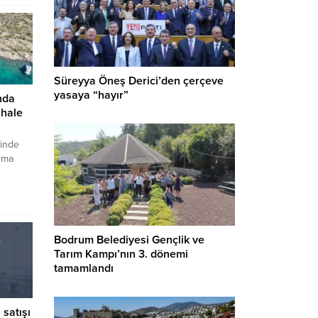
Süreyya Öneş Derici’den çerçeve
yasaya “hayır”
nda
ihale
sinde
rma
en
akalanan
atıldı.
00 bin
Bodrum Belediyesi Gençlik ve
Tarım Kampı’nın 3. dönemi
tamamlandı
satışı