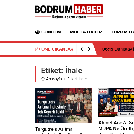
GÜNDEM
MUĞLA HABER
TURİZM H
ÖNE ÇIKANLAR
05:48
Bodrum FK
Etiket:
İhale
Anasayfa
Etiket: İhale
Ahmet Aras’a So
MUPA Ne Üretti,
Turgutreis Arıtma