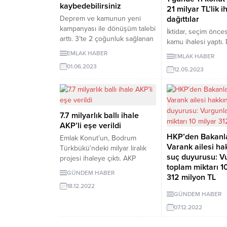
kaybedebilirsiniz
21 milyar TL’lik i
dağıttılar
Deprem ve kamunun yeni
kampanyası ile dönüşüm talebi
İktidar, seçim önce
arttı. 3’te 2 çoğunluk sağlanan
kamu ihalesi yaptı
yapılar yenileniyor. Karara
bölgesinde 1 günde 
EMLAK HABER
EMLAK HABER
katılmayanlar için artık süreç
konut ihalesine çıkıl
01.06.2023
daha radikal ilerliyor. Ek bir
12.05.2023
iktidara yakınlığıyla
toplantı daveti yapılmadan
müteahhitler kazan
tebligat gönderiliyor ve 15 gün
konutlar için mütea
süre veriliyor. İmza
milyar TL’den fazl
atmayanların payı açık artırma
yapılacak.
7.7 milyarlık ballı ihale
ile satılıyor.
AKP’li eşe verildi
HKP’den Bakanl
Emlak Konut’un, Bodrum
Varank ailesi ha
Türkbükü’ndeki milyar liralık
suç duyurusu: V
projesi ihaleye çıktı. AKP
toplam miktarı 1
Milletvekili Asuman Erdoğan’ın
GÜNDEM HABER
312 milyon TL
eşi Fatih Erdoğan’ın şirketi
18.12.2022
Pasifik GYO, ihaleyi ‘kazandı.’
Halkın Kurtuluş Part
GÜNDEM HABER
Muğla, İstanbul ve
07.12.2022
aldığı ihalelerle g
gelen Varank ailesi