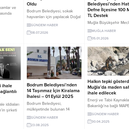
Belediyesi’nden Hat
Oldu
kamlar ve
Defne İlçesine 100 
Bodrum Belediyesi, sokak
rasında
TL Destek
hayvanları için yapılacak Doğal
m. Ancak
Muğla Büyükşehir Mecli
Yaşam Alanı Projesi’nin 1. etabı
k
GÜNDEM HABER
Ocak 2026 gündemind
için 27 Temmuz 2026’da
dan
MUĞLA HABER
08.07.2026
Defne’de Hidro Park
ihaleye çıkıyor. Projede 79 iş
ketten söz
05.01.2026
çevresine Gastronomi 
kalemi yer alıyor.
: Muğla
ve Çok Amaçlı Sosyal T
a adıyla
için 100 milyon TL + K
kşehir
destek maddesini görü
 kurarken;
Kardeş şehir protokolü
araştırmalar
kritik sorular haberimiz
la’nın
 kent
Halkın tepki gösterd
leceğini
Bodrum Belediyesi’nden
 ihale
Muğla’da maden sa
inde
14 Taşınmaz İçin Kiralama
ağlantılı
ihale edilecek
İhalesi – 01 Eylül 2025
e
Enerji ve Tabii Kaynakla
Bodrum Belediyesi,
le iddiaları
Bakanlığı’na bağlı MAP
mülkiyetinde bulunan 14
in şirketi
Muğla’da yer alan II-B 
GÜNDEM HABER
taşınmazı 5 yıllığına kiraya
ldığı
küçük alan maden sahas
GÜNDEM HABER
veriyor. İhaleler 1 Eylül 2025’te
on ihalesi
30.04.2025
çevresindeki ruhsat sah
23.08.2025
Belediye A.Ş. Toplantı
ün teslim
arasında ihaleye çıkarıy