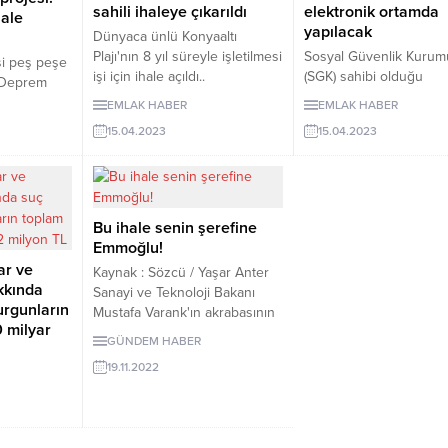
maliyet bedeli, 436 milyon 912
sahili ihaleye çıkarıldı
elektronik ortamda
hale
bin 130 lira olarak
yapılacak
Dünyaca ünlü Konyaaltı
belirlenmişken, sonuçlanan
Plajı'nın 8 yıl süreyle işletilmesi
Sosyal Güvenlik Kuru
ihale 305 milyon 205 bin lira...
si peş peşe
işi için ihale açıldı..
(SGK) sahibi olduğu
. Deprem
taşınmazlar, kurumun k
11 farklı
EMLAK HABER
EMLAK HABER
ilgili duyurusunun ardı
dı. İhaleleri,
15.04.2023
15.04.2023
elektronik ortamda satı
 bilinen
başlayacak.
dı. Bu
hhitlere 21
a ödeme
Bu ihale senin şerefine
Emmoğlu!
ar ve
Kaynak : Sözcü / Yaşar Anter
kkında
Sanayi ve Teknoloji Bakanı
urgunların
Mustafa Varank'ın akrabasının
0 milyar
şirketi, Bodrum'daki deniz
GÜNDEM HABER
manzaralı 180 bin metrekare ...
19.11.2022
isi (HKP),
 Ankara’da
ündeme
 hakkında