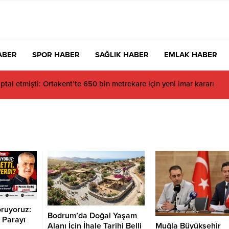
ABER
SPOR HABER
SAĞLIK HABER
EMLAK HABER
 sezona evinde yenilgiyle başladı
ruyoruz:
Bodrum’da Doğal Yaşam
 Parayı
Muğla Büyükşehir
Alanı İçin İhale Tarihi Belli