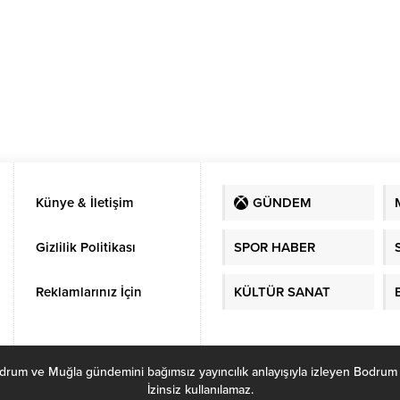
ulundu.
nan Okur,
urulan
ktarı en az
n TL” dedi.
Künye & İletişim
GÜNDEM
Gizlilik Politikası
SPOR HABER
Reklamlarınız İçin
KÜLTÜR SANAT
ve Muğla gündemini bağımsız yayıncılık anlayışıyla izleyen Bodrum Habe
İzinsiz kullanılamaz.