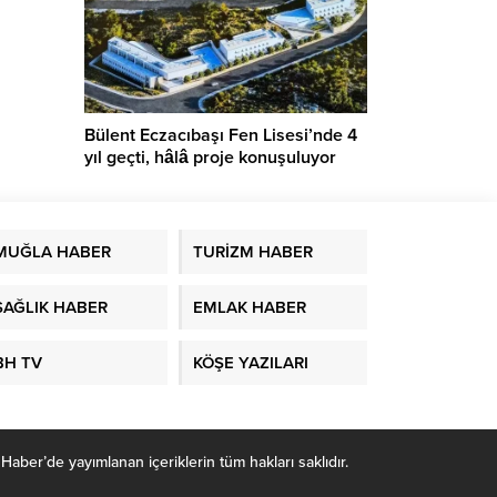
Bülent Eczacıbaşı Fen Lisesi’nde 4
yıl geçti, hâlâ proje konuşuluyor
MUĞLA HABER
TURİZM HABER
SAĞLIK HABER
EMLAK HABER
BH TV
KÖŞE YAZILARI
r’de yayımlanan içeriklerin tüm hakları saklıdır.