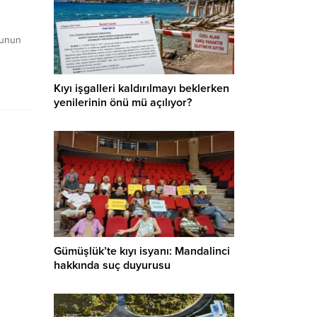
munun
onuyla
ndan
Kıyı işgalleri kaldırılmayı beklerken
lmaya
yenilerinin önü mü açılıyor?
Gümüşlük’te kıyı isyanı: Mandalinci
hakkında suç duyurusu