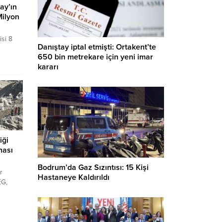
ay’ın
Milyon
si 8
Danıştay iptal etmişti: Ortakent’te
e Hatay
650 bin metrekare için yeni imar
kararı
Merkezi
esis
DV
şecek.
 ve
de.
iği
hası
Bodrum’da Gaz Sızıntısı: 15 Kişi
r
Hastaneye Kaldırıldı
EG,
grubu
ını,
ipleri
or.