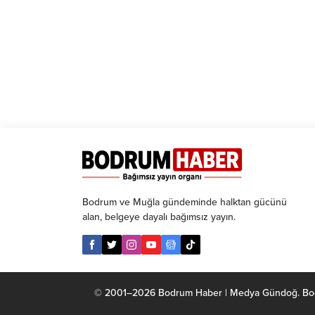
suç duyurusunda b
HKP MYK üyesi Ad
“İhale oyunlarıyla v
vurgunun toplam mi
10 milyar 312 milyo
Bodrum ve Muğla gündeminde halktan gücünü
alan, belgeye dayalı bağımsız yayın.
© 2001–2026 Bodrum Haber | Medya Gündoğ. Bodrum 