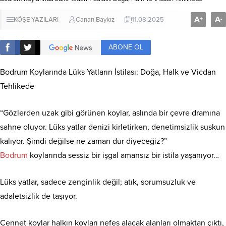
A
A
+
-
KÖŞE YAZILARI
Canan Baykız
11.08.2025
ABONE OL
Bodrum Koylarında Lüks Yatların İstilası: Doğa, Halk ve Vicdan
Tehlikede
“Gözlerden uzak gibi görünen koylar, aslında bir çevre dramına
sahne oluyor. Lüks yatlar denizi kirletirken, denetimsizlik suskun
kalıyor. Şimdi değilse ne zaman dur diyeceğiz?”
Bodrum
koylarında sessiz bir işgal amansız bir istila yaşanıyor…
Lüks yatlar, sadece zenginlik değil; atık, sorumsuzluk ve
adaletsizlik de taşıyor.
Cennet koylar halkın koyları nefes alacak alanları olmaktan çıktı,