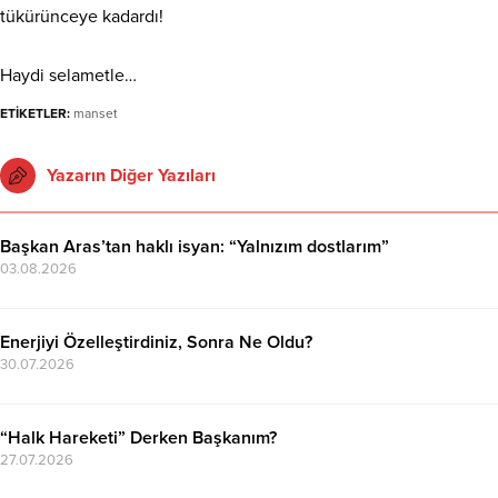
tükürünceye kadardı!
Haydi selametle…
ETİKETLER:
manset
Yazarın Diğer Yazıları
Başkan Aras’tan haklı isyan: “Yalnızım dostlarım”
03.08.2026
Enerjiyi Özelleştirdiniz, Sonra Ne Oldu?
30.07.2026
“Halk Hareketi” Derken Başkanım?
27.07.2026