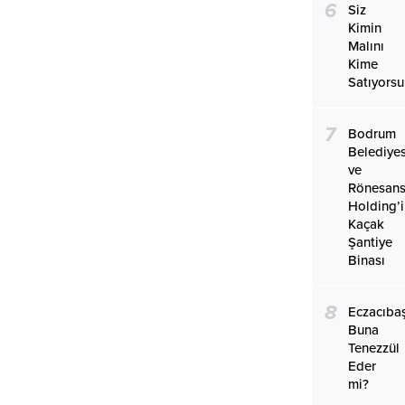
6
Siz
Kimin
Malını
Kime
Satıyors
7
Bodrum
Belediyes
ve
Rönesan
Holding’
Kaçak
Şantiye
Binası
8
Eczacıba
Buna
Tenezzül
Eder
mi?