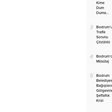
Kime
Dum
Duma…
3
Bodrum’
Trafik
Sorunu
Çözüldü
4
Bodrum’
Müsülaj
5
Bodrum
Belediye
Bağışları
Gölgesin
Şeffaflık
Krizi