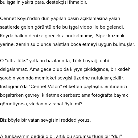
bu işgalin yakıtı para, destekçisi ihmaldir.
Cennet Koyu’ndan dün yapılan basın açıklamasına yakın
saatlerde gelen görüntülerle bu işgal video ile belgelendi.
Koyda halkın denize girecek alanı kalmamış. Siper kazmak
yerine, zemin su olunca halatları boca etmeyi uygun bulmuşlar.
O “ultra lüks” yatların bazılarında, Türk bayrağı dahi
dalgalanmaz. Ama gece olup da kıyıya çıkıldığında, bir kadeh
şarabın yanında memleket sevgisi üzerine nutuklar çekilir.
Instagram’da “Cennet Vatan” etiketleri paylaşılır. Sintinenizi
boşaltırken çevreyi kirletmek serbest; ama fotoğrafta bayrak
görünüyorsa, vicdanınız rahat öyle mi?
Biz böyle bir vatan sevgisini reddediyoruz.
Altunkaya’nın dediği gibi, artık bu sorumsuzluğa bir “dur”