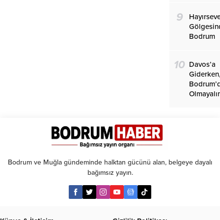
9
Hayırseve
Gölgesin
Bodrum
10
Davos’a
Giderken
Bodrum’
Olmayalı
Bodrum ve Muğla gündeminde halktan gücünü alan, belgeye dayalı
bağımsız yayın.