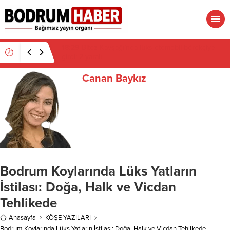
18:29
Bitez Kavşağı’nda lüks otomobil börekçiye
girdi: 2 yaralı
Canan Baykız
Bodrum Koylarında Lüks Yatların
İstilası: Doğa, Halk ve Vicdan
Tehlikede
Anasayfa
KÖŞE YAZILARI
Bodrum Koylarında Lüks Yatların İstilası: Doğa, Halk ve Vicdan Tehlikede