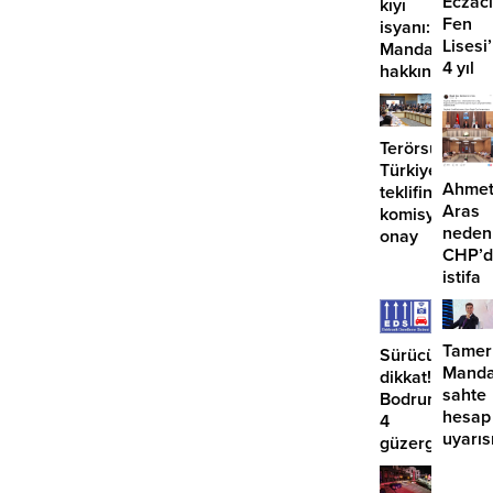
Eczacı
kıyı
Fen
isyanı:
Lisesi
Mandalinci
4 yıl
hakkında
geçti,
suç
hâlâ
duyurusu
proje
Terörsüz
konuş
Türkiye
Ahme
teklifine
Aras
komisyondan
neden
onay
CHP’d
istifa
etmiyo
Tamer
Sürücüler
Manda
dikkat!
sahte
Bodrum’da
hesap
4
uyarıs
güzergahta
EDS
başlıyor