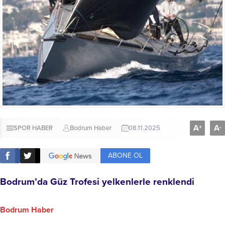
A
A
+
-
SPOR HABER
Bodrum Haber
08.11.2025
ABONE OL
Bodrum’da Güz Trofesi yelkenlerle renklendi
Bodrum Haber