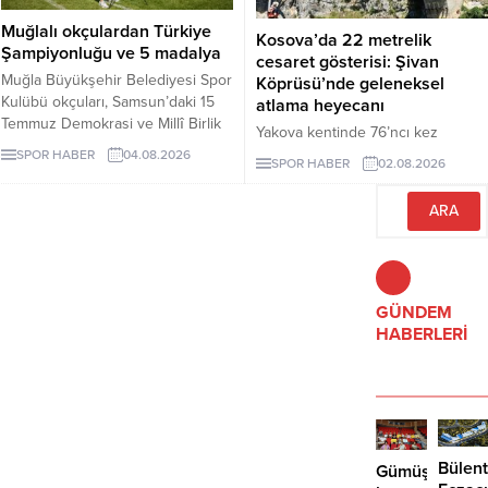
Muğlalı okçulardan Türkiye
Kosova’da 22 metrelik
Şampiyonluğu ve 5 madalya
cesaret gösterisi: Şivan
Muğla Büyükşehir Belediyesi Spor
Köprüsü’nde geleneksel
Kulübü okçuları, Samsun’daki 15
atlama heyecanı
Temmuz Demokrasi ve Millî Birlik
Yakova kentinde 76’ncı kez
Kupası’ndan Türkiye
düzenlenen Şivan Köprüsü
SPOR HABER
04.08.2026
SPOR HABER
02.08.2026
Şampiyonluğu ve beş madalyayla
Geleneksel Atlama Yarışı,
döndü.
bölgeden gelen sporcuların nefes
kesen gösterilerine sahne oldu.
GÜNDEM
HABERLERİ
Bülent
Gümüşlük’te