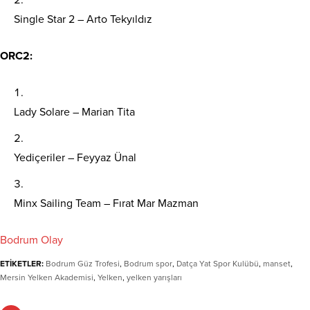
Single Star 2 – Arto Tekyıldız
ORC2:
Lady Solare – Marian Tita
Yediçeriler – Feyyaz Ünal
Minx Sailing Team – Fırat Mar Mazman
Bodrum Olay
ETİKETLER:
Bodrum Güz Trofesi
,
Bodrum spor
,
Datça Yat Spor Kulübü
,
manset
,
Mersin Yelken Akademisi
,
Yelken
,
yelken yarışları