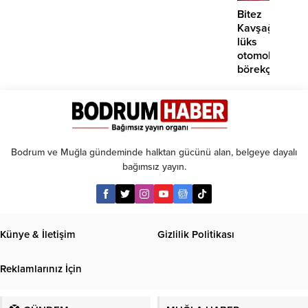
Bitez
Kavşağı’nda
lüks
otomobil
börekçiye
girdi:
2
yaralı
Bodrum ve Muğla gündeminde halktan gücünü alan, belgeye dayalı
bağımsız yayın.
Künye & İletişim
Gizlilik Politikası
Reklamlarınız İçin