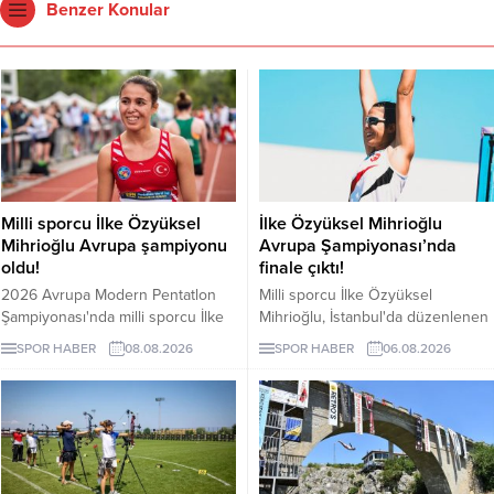
Benzer Konular
Milli sporcu İlke Özyüksel
İlke Özyüksel Mihrioğlu
Mihrioğlu Avrupa şampiyonu
Avrupa Şampiyonası’nda
oldu!
finale çıktı!
2026 Avrupa Modern Pentatlon
Milli sporcu İlke Özyüksel
Şampiyonası'nda milli sporcu İlke
Mihrioğlu, İstanbul'da düzenlenen
Özyüksel Mihrioğlu, altın madalya
2026 Avrupa Büyükler Modern
SPOR HABER
08.08.2026
SPOR HABER
06.08.2026
kazandı. Mihrioğlu, pentatlon'da
Pentatlon Şampiyonası'nda adını
ülkemize altın madalyayı getiren ilk
finale yazdırdı.
sporcumuz oldu.