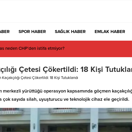
ABER
SPOR HABER
SAĞLIK HABER
EMLAK HABER
 Milyon 280 Bin TL’lik Akü Hırsızlığı Zanlısı Yakalandı
ığı Çetesi Çökertildi: 18 Kişi Tutukla
açakçılığı Çetesi Çökertildi: 18 Kişi Tutuklandı
um merkezli yürüttüğü operasyon kapsamında göçmen kaçakçılığ
çok sayıda silah, uyuşturucu ve teknolojik cihaz ele geçirildi.