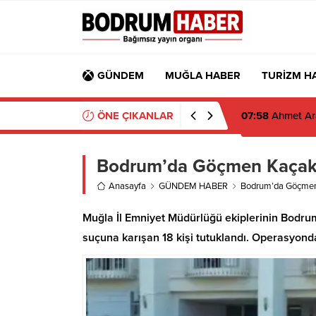
GÜNDEM
MUĞLA HABER
TURİZM H
ÖNE ÇIKANLAR
07:26
Muğla’da 2
Bodrum’da Göçmen Kaçakçıl
Anasayfa
GÜNDEM HABER
Bodrum’da Göçmen K
Muğla İl Emniyet Müdürlüğü ekiplerinin Bodr
suçuna karışan 18 kişi tutuklandı. Operasyonda 