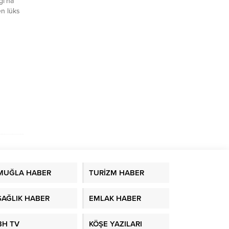
ğı’na
en lüks
i.
u
MUĞLA HABER
TURİZM HABER
SAĞLIK HABER
EMLAK HABER
BH TV
KÖŞE YAZILARI