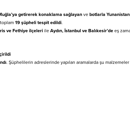
Muğla’ya getirerek konaklama sağlayan
ve
botlarla Yunanistan 
toplam
19 şüpheli tespit edildi
.
 ve Fethiye ilçeleri
ile
Aydın, İstanbul ve Balıkesir’de
eş zama
irildi
ındı
. Şüphelilerin adreslerinde yapılan aramalarda şu malzemeler