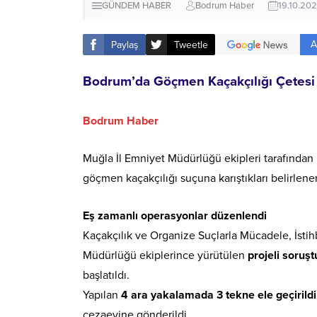
GÜNDEM HABER
Bodrum Haber
19.10.20
A
Paylaş
Tweetle
Bodrum’da Göçmen Kaçakçılığı Çetesi Ç
Bodrum Haber
Muğla İl Emniyet Müdürlüğü ekipleri tarafından
göçmen kaçakçılığı suçuna karıştıkları belirlen
Eş zamanlı operasyonlar düzenlendi
Kaçakçılık ve Organize Suçlarla Mücadele, İsti
Müdürlüğü ekiplerince yürütülen
projeli soruş
başlatıldı.
Yapılan
4 ara yakalamada 3 tekne ele geçirildi
cezaevine gönderildi.