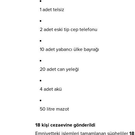
1 adet telsiz
2 adet eski tip cep telefonu
10 adet yabancı ülke bayrağı
20 adet can yeleği
4 adet akü
50 litre mazot
18 kişi cezaevine gönderildi
Emniyetteki işlemleri tamamlanan şüpheliler
18