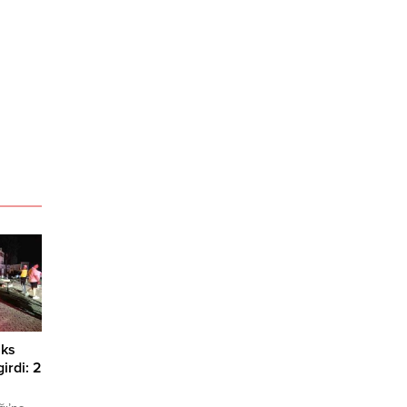
üks
irdi: 2