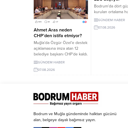
Bodrum’da dört gü
kurulan ortalama hı
denetleme sistemi,
GÜNDEM HABER
2026 Pazartesi gü
07.08.2026
girecek. İşte EDS 
Ahmet Aras neden
yollar.
CHP’den istifa etmiyor?
Muğla’da Özgür Özel’e destek
açıklamasına imza atan 12
belediye başkanı CHP’de kaldı.
Milletvekilleri Yeni Parti’ye
GÜNDEM HABER
geçerken belediye
07.08.2026
başkanlarının tutumu ve CHP
yönetiminin sessizliği
tartışılıyor.
Bodrum ve Muğla gündeminde halktan gücünü
alan, belgeye dayalı bağımsız yayın.