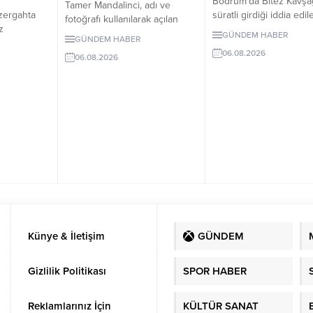
Bodrum’da Bitez Kavşa
Tamer Mandalinci, adı ve
süratli girdiği iddia edil
zergahta
fotoğrafı kullanılarak açılan
otomobil börekçiye gird
z
sahte sosyal medya
GÜNDEM HABER
GÜNDEM HABER
Kazada sürücü ve yolc
 10 Ağustos
hesaplarına karşı uyarıda
06.08.2026
yaralandı.
nü devreye
06.08.2026
bulundu. Mandalinci, tek resmî
uygulanacak
hesabının @tamermandalinci
olduğunu açıkladı.
Künye & İletişim
GÜNDEM
Gizlilik Politikası
SPOR HABER
Reklamlarınız İçin
KÜLTÜR SANAT