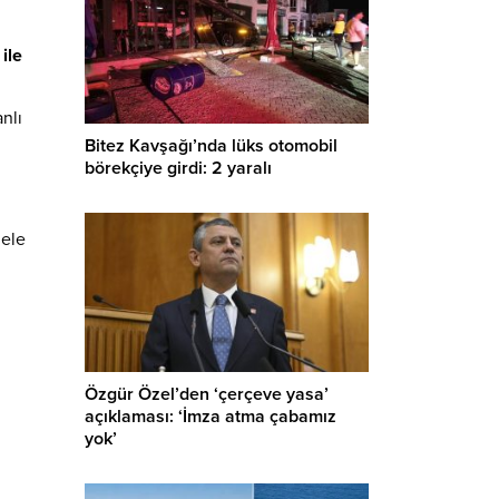
ile
nlı
Bitez Kavşağı’nda lüks otomobil
börekçiye girdi: 2 yaralı
 ele
Özgür Özel’den ‘çerçeve yasa’
açıklaması: ‘İmza atma çabamız
yok’