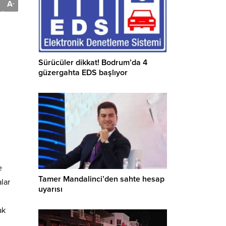
A
-
Sürücüler dikkat! Bodrum’da 4
güzergahta EDS başlıyor
e
Tamer Mandalinci’den sahte hesap
lar
uyarısı
ak