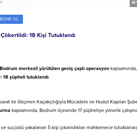
A
+
25
BONE OL
ökertildi: 18 Kişi Tutuklandı
Bodrum merkezli yürütülen geniş çaplı operasyon
kapsamında,
en
18 şüpheli tutuklandı
.
hbarat ile Göçmen Kaçakçılığıyla Mücadele ve Hudut Kapıları Şub
turma
kapsamında, Bodrum ilçesinde 17 şüpheliye yönelik çalışma
ve suçüstü yakalanan 5 kişi çıkarıldıkları mahkemece tutuklanar