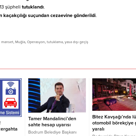
 13 şüpheli
tutuklandı
.
n kaçakçılığı suçundan cezaevine gönderildi
.
,
manset
,
Muğla
,
Operasyon
,
tutuklama
,
yasa dışı geçiş
Bitez Kavşağı’nda l
Tamer Mandalinci’den
otomobil börekçiye g
!
sahte hesap uyarısı
yaralı
zergahta
Bodrum Belediye Başkanı