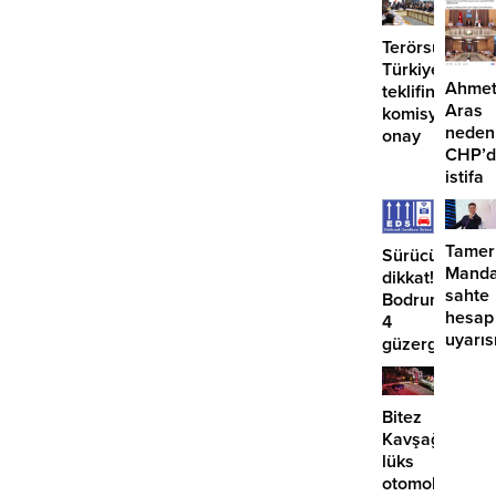
hâlâ
duyurusu
proje
Terörsüz
konuş
Türkiye
Ahme
teklifine
Aras
komisyondan
neden
onay
CHP’d
istifa
etmiyo
Tamer
Sürücüler
Manda
dikkat!
sahte
Bodrum’da
hesap
4
uyarıs
güzergahta
EDS
başlıyor
Bitez
Kavşağı’nda
lüks
otomobil