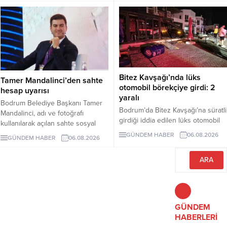
tutumu ve CHP yönetiminin
sessizliği tartışılıyor.
Bitez Kavşağı’nda lüks
Tamer Mandalinci’den sahte
otomobil börekçiye girdi: 2
hesap uyarısı
yaralı
Bodrum Belediye Başkanı Tamer
Bodrum’da Bitez Kavşağı’na süratli
Mandalinci, adı ve fotoğrafı
girdiği iddia edilen lüks otomobil
kullanılarak açılan sahte sosyal
börekçiye girdi. Kazada sürücü ve
medya hesaplarına karşı uyarıda
GÜNDEM HABER
06.08.2026
GÜNDEM HABER
06.08.2026
yolcu yaralandı.
bulundu. Mandalinci, tek resmî
hesabının @tamermandalinci
olduğunu açıkladı.
GÜNDEM
HABERLERİ