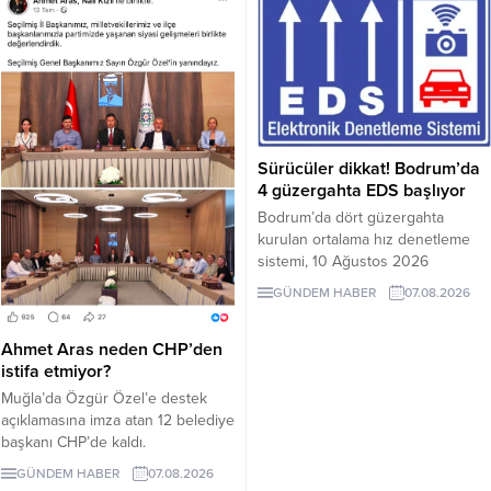
Sürücüler dikkat! Bodrum’da
4 güzergahta EDS başlıyor
Bodrum’da dört güzergahta
kurulan ortalama hız denetleme
sistemi, 10 Ağustos 2026
Pazartesi günü devreye girecek.
GÜNDEM HABER
07.08.2026
İşte EDS uygulanacak yollar.
Ahmet Aras neden CHP’den
istifa etmiyor?
Muğla’da Özgür Özel’e destek
açıklamasına imza atan 12 belediye
başkanı CHP’de kaldı.
Milletvekilleri Yeni Parti’ye
GÜNDEM HABER
07.08.2026
geçerken belediye başkanlarının