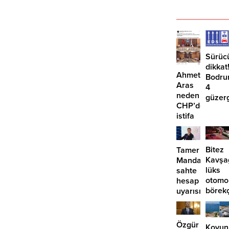
Sürüc
dikkat
Ahmet
Bodru
Aras
4
neden
güzer
CHP’den
EDS
istifa
başlıy
etmiyor?
Bitez
Tamer
Kavşa
Mandalinci’de
lüks
sahte
otomo
hesap
börek
uyarısı
girdi:
2
yaralı
Özgür
Koyun