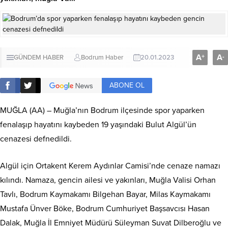
A
A
+
-
GÜNDEM HABER
Bodrum Haber
20.01.2023
ABONE OL
MUĞLA (AA) – Muğla’nın Bodrum ilçesinde spor yaparken
fenalaşıp hayatını kaybeden 19 yaşındaki Bulut Algül’ün
cenazesi defnedildi.
Algül için Ortakent Kerem Aydınlar Camisi’nde cenaze namazı
kılındı. Namaza, gencin ailesi ve yakınları, Muğla Valisi Orhan
Tavlı, Bodrum Kaymakamı Bilgehan Bayar, Milas Kaymakamı
Mustafa Ünver Böke, Bodrum Cumhuriyet Başsavcısı Hasan
Dalak, Muğla İl Emniyet Müdürü Süleyman Suvat Dilberoğlu ve