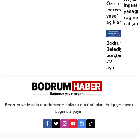
Özel’den
inşaat
‘çerçeve
yasağ
yasa’
rağme
açıklaması:
çalış
‘İmza
iddias
atma
çabamız
Bodrum
yok’
Belediyesinde
borçlara
72
aya
kadar
taksit
Bodrum ve Muğla gündeminde halktan gücünü alan, belgeye dayalı
bağımsız yayın.