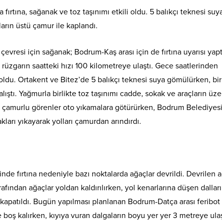
fırtına, sağanak ve toz taşınımı etkili oldu. 5 balıkçı teknesi suy
arın üstü çamur ile kaplandı.
vresi için sağanak; Bodrum-Kaş arası için de fırtına uyarısı yap
n, rüzgarın saatteki hızı 100 kilometreye ulaştı. Gece saatlerinden
 oldu. Ortakent ve Bitez’de 5 balıkçı teknesi suya gömülürken, bir
ıştı. Yağmurla birlikte toz taşınımı cadde, sokak ve araçların üze
nı çamurlu görenler oto yıkamalara götürürken, Bodrum Belediyes
kları yıkayarak yolları çamurdan arındırdı.
de fırtına nedeniyle bazı noktalarda ağaçlar devrildi. Devrilen a
rafından ağaçlar yoldan kaldırılırken, yol kenarlarına düşen dallar
e kapatıldı. Bugün yapılması planlanan Bodrum-Datça arası feribot
yle boş kalırken, kıyıya vuran dalgaların boyu yer yer 3 metreye ulaş