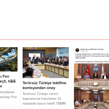
şı Fen
eçti, hâlâ
Terörsüz Türkiye teklifine
or
komisyondan onay
 imzalanan
Terörsüz Türkiye süreci
acıbaşı Fen
kapsamında hazırlanan 12
 sonra hâlâ
maddelik kanun teklifi TBMM
lüyor.
Adalet Komisyonunda kabul