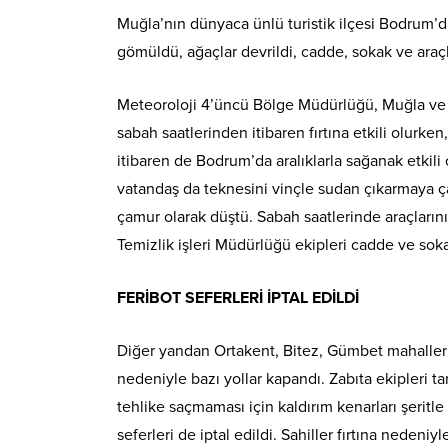
Muğla’nın dünyaca ünlü turistik ilçesi Bodrum’da 
gömüldü, ağaçlar devrildi, cadde, sokak ve araçl
Meteoroloji 4’üncü Bölge Müdürlüğü, Muğla ve çe
sabah saatlerinden itibaren fırtına etkili olurke
itibaren de Bodrum’da aralıklarla sağanak etkili
vatandaş da teknesini vinçle sudan çıkarmaya çal
çamur olarak düştü. Sabah saatlerinde araçları
Temizlik işleri Müdürlüğü ekipleri cadde ve soka
FERİBOT SEFERLERİ İPTAL EDİLDİ
Diğer yandan Ortakent, Bitez, Gümbet mahallerin
nedeniyle bazı yollar kapandı. Zabıta ekipleri ta
tehlike saçmaması için kaldırım kenarları şeritl
seferleri de iptal edildi. Sahiller fırtına nedeni