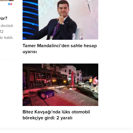
yor?
 destek
12
e kaldı.
’ye
Tamer Mandalinci’den sahte hesap
uyarısı
ve CHP
Bitez Kavşağı’nda lüks otomobil
börekçiye girdi: 2 yaralı