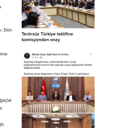
a
tı. Dün
Terörsüz Türkiye teklifine
komisyondan onay
rine
i
ğaçlar
ın
tı.