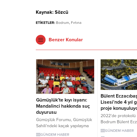
Kaynak: Sözcü
ETİKETLER:
Bodrum
,
Fırtına
Benzer Konular
Bülent Eczacıba
Gümüşlük’te kıyı isyanı:
Lisesi’nde 4 yıl g
Mandalinci hakkında suç
proje konuşuluy
duyurusu
2022’de protokolü
Gümüşlük Forumu, Gümüşlük
Bodrum Bülent Ecz
Sahili’ndeki kaçak yapılaşma
Lisesi için dört yıl
GÜNDEM HABER
ve Çayıraltı Halk Plajı’ndaki
proje süreci görüşü
GÜNDEM HABER