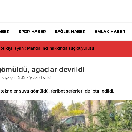
ABER
SPOR HABER
SAĞLIK HABER
EMLAK HABER
acıbaşı Fen Lisesi’nde 4 yıl geçti, hâlâ proje konuşuluyor
ömüldü, ağaçlar devrildi
 suya gömüldü, ağaçlar devrildi
tekneler suya gömüldü, feribot seferleri de iptal edildi.