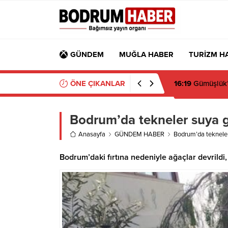
GÜNDEM
MUĞLA HABER
TURİZM H
ÖNE ÇIKANLAR
15:45
Bülent Ecz
Bodrum’da tekneler suya g
Anasayfa
GÜNDEM HABER
Bodrum’da tekneler
Bodrum’daki fırtına nedeniyle ağaçlar devrildi, 