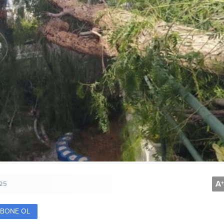
A
+
025
BONE OL