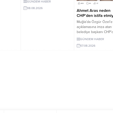
GÜNDEM HABER
edildi. Teklif 5 ve 10 yıllık
öğrenci
08.08.2026
erteleme düzenlemeleri
Ahmet Aras neden
siz.
içeriyor.
CHP’den istifa etmi
Muğla’da Özgür Özel’e
açıklamasına imza atan 
belediye başkanı CHP’d
Milletvekilleri Yeni Parti
GÜNDEM HABER
geçerken belediye
07.08.2026
başkanlarının tutumu 
yönetiminin sessizliği
tartışılıyor.